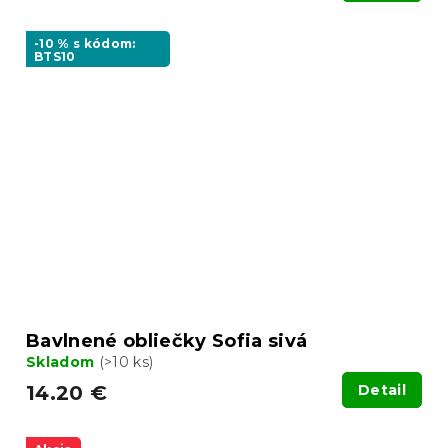
-10 % s kódom:
BTS10
Bavlnené obliečky Sofia sivá
Skladom
(>10 ks)
14.20 €
Detail