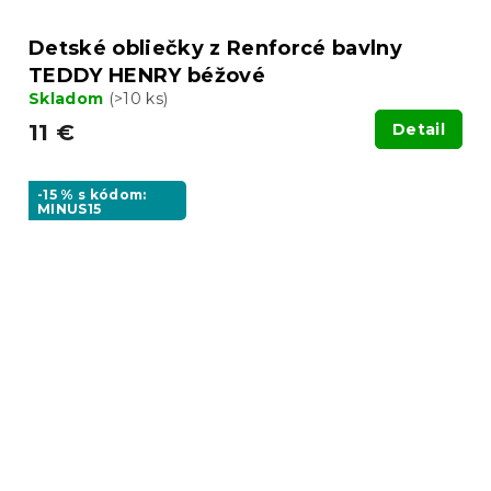
Detské obliečky z Renforcé bavlny
TEDDY HENRY béžové
Skladom
(>10 ks)
11 €
Detail
-15 % s kódom:
MINUS15