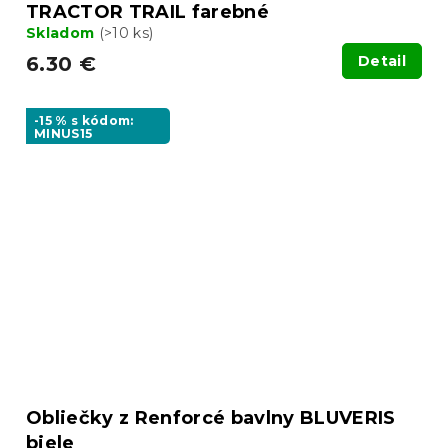
TRACTOR TRAIL farebné
Skladom
(>10 ks)
6.30 €
Detail
-15 % s kódom:
MINUS15
Obliečky z Renforcé bavlny BLUVERIS
biele