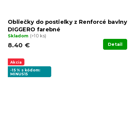
Obliečky do postieľky z Renforcé bavlny
DIGGERO farebné
Skladom
(>10 ks)
8.40 €
Detail
Akcia
-15 % s kódom:
MINUS15