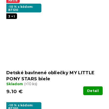
Akcia
-10 % s kódom:
BTS10
3 + 1
Detské bavlnené obliečky MY LITTLE
PONY STARS biele
Skladom
(>10 ks)
9.10 €
Detail
-10 % s kódom:
BTS10