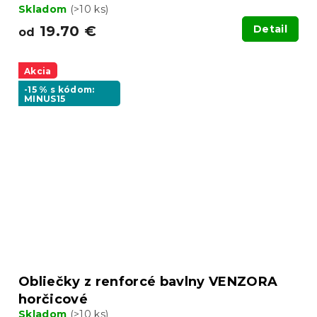
Skladom
(>10 ks)
19.70 €
Detail
od
Akcia
-15 % s kódom:
MINUS15
Obliečky z renforcé bavlny VENZORA
horčicové
Skladom
(>10 ks)