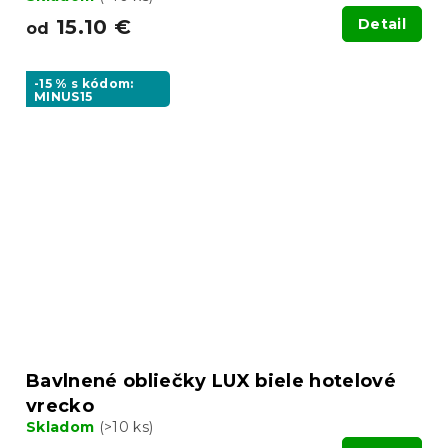
15.10 €
Detail
od
-15 % s kódom:
MINUS15
Bavlnené obliečky LUX biele hotelové
vrecko
Skladom
(>10 ks)