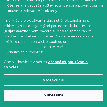
používame cookies a podobné technológie. Vďaka nim
môžeme analyzovať návštevnosť, personalizovať obsah a
-15 % s kódom:
zobrazovať relevantné reklamy.
MINUS15
Informácie o používaní našich stránok zdieľame s
reklamnými a analytickými partnermi. Kliknutím na
„
Prijať všetko
“ nám dávate súhlas so spracovaním
všetkých voliteľných cookies.
Nastavenie cookies
si
môžete prispôsobiť alebo cookies úplne
odmietnuť
v „Nastavenie cookies“.
Viac sa dozviete v našich
Zásadách používania
cookies
Svietiace bavlnené obliečky DEŇ V
Nastavenie
PARÍŽI, NOC V LONDÝNE biele
Skladom
(>10 ks)
Súhlasím
13.60 €
Detail