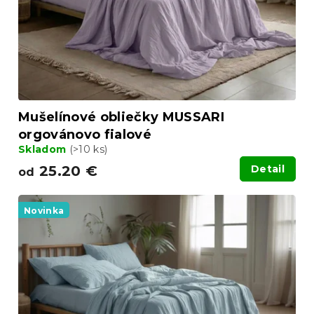
o
t
d
o
u
v
k
t
o
v
Mušelínové obliečky MUSSARI
orgovánovo fialové
Skladom
(>10 ks)
25.20 €
Detail
od
Novinka