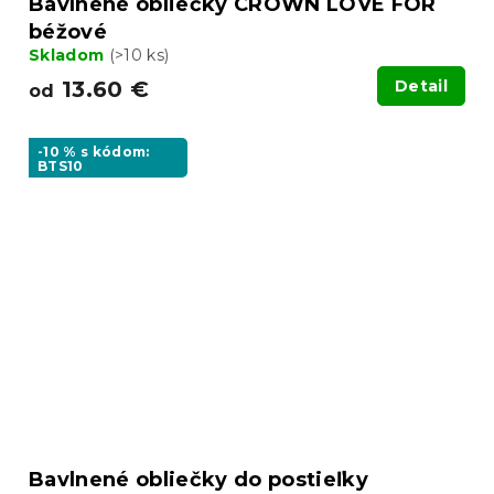
Bavlnené obliečky CROWN LOVE FOR
béžové
Skladom
(>10 ks)
13.60 €
Detail
od
-10 % s kódom:
BTS10
Bavlnené obliečky do postieľky