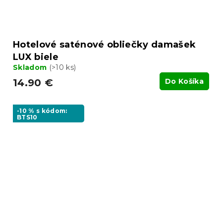
Hotelové saténové obliečky damašek
LUX biele
Skladom
(>10 ks)
14.90 €
Do Košíka
-10 % s kódom:
BTS10