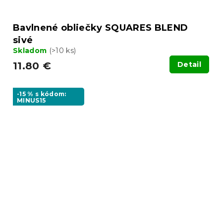
Bavlnené obliečky SQUARES BLEND
sivé
Skladom
(>10 ks)
11.80 €
Detail
-15 % s kódom:
MINUS15