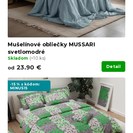
Mušelínové obliečky MUSSARI
svetlomodré
Skladom
(>10 ks)
23.90 €
Detail
od
-15 % s kódom:
MINUS15