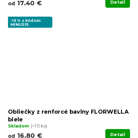
17.40 €
Detail
od
-15 % s kódom:
MINUS15
Obliečky z renforcé bavlny FLORWELLA
biele
Skladom
(>10 ks)
16.80 €
Detail
od