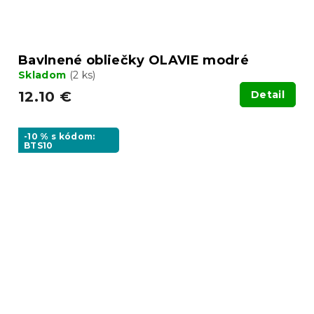
Bavlnené obliečky OLAVIE modré
Skladom
(2 ks)
12.10 €
Detail
-10 % s kódom:
BTS10