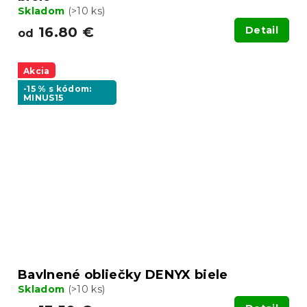
Skladom
(>10 ks)
16.80 €
Detail
od
Akcia
-15 % s kódom:
MINUS15
Bavlnené obliečky DENYX biele
Skladom
(>10 ks)