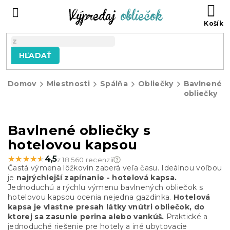
Prejsť
N
na
KO
obsah
HĽADAŤ
Domov
Miestnosti
Spálňa
Obliečky
Bavlnené
obliečky
Bavlnené obliečky s
hotelovou kapsou
★★★★★
★★★★★
4,5
z 18 560 recenzií
Častá výmena lôžkovín zaberá veľa času. Ideálnou voľbou
je
najrýchlejší zapínanie - hotelová kapsa.
Jednoduchú a rýchlu výmenu bavlnených obliečok s
hotelovou kapsou ocenia nejedna gazdinka.
Hotelová
kapsa je vlastne presah látky vnútri obliečok, do
ktorej sa zasunie perina alebo vankúš.
Praktické a
jednoduché riešenie pre hotely a iné ubytovacie