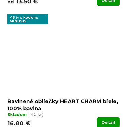
13.50 €
Detail
od
-15 % s kódom:
MINUS15
Bavlnené obliečky HEART CHARM biele,
100% bavlna
Skladom
(>10 ks)
16.80 €
Detail