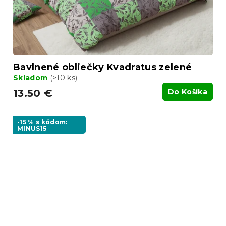
Bavlnené obliečky Kvadratus zelené
Skladom
(>10 ks)
13.50 €
Do Košíka
-15 % s kódom:
MINUS15