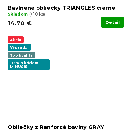
Bavlnené obliečky TRIANGLES čierne
Skladom
(>10 ks)
14.70 €
Detail
Akcia
Výpredaj
Top kvalita
-15 % s kódom:
MINUS15
Obliečky z Renforcé bavlny GRAY