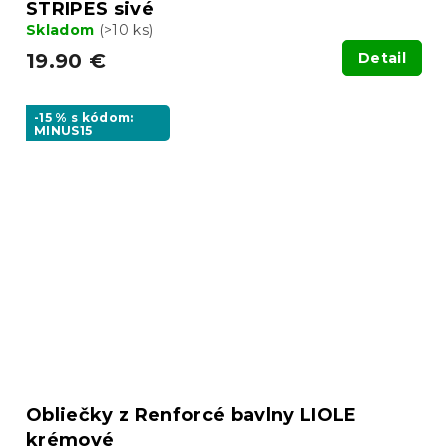
STRIPES sivé
Skladom
(>10 ks)
19.90 €
Detail
-15 % s kódom:
MINUS15
Obliečky z Renforcé bavlny LIOLE
krémové