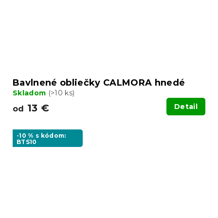
Bavlnené obliečky CALMORA hnedé
Skladom
(>10 ks)
13 €
Detail
od
-10 % s kódom:
BTS10