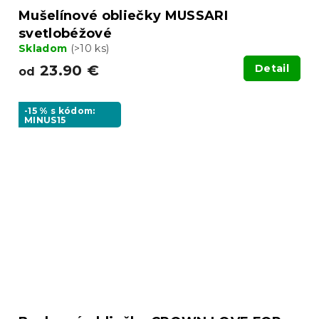
Mušelínové obliečky MUSSARI
svetlobéžové
Skladom
(>10 ks)
23.90 €
Detail
od
-15 % s kódom:
MINUS15