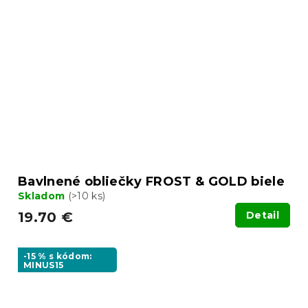
Bavlnené obliečky FROST & GOLD biele
Skladom
(>10 ks)
19.70 €
Detail
-15 % s kódom:
MINUS15