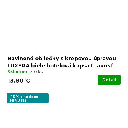
Bavlnené obliečky s krepovou úpravou
LUXERA biele hotelová kapsa II. akosť
Skladom
(>10 ks)
13.80 €
Detail
-15 % s kódom:
MINUS15