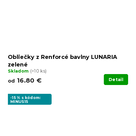
Obliečky z Renforcé bavlny LUNARIA
zelené
Skladom
(>10 ks)
16.80 €
Detail
od
-15 % s kódom:
MINUS15