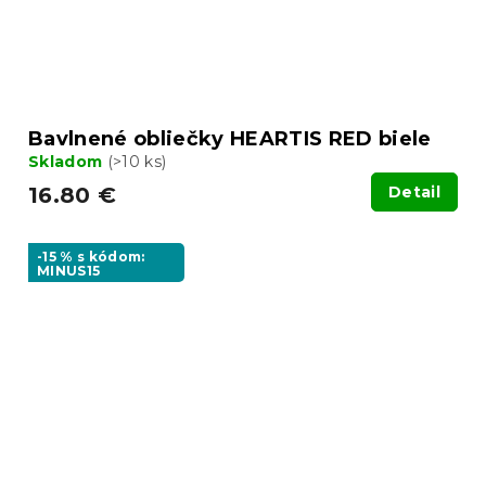
Bavlnené obliečky HEARTIS RED biele
Skladom
(>10 ks)
16.80 €
Detail
-15 % s kódom:
MINUS15