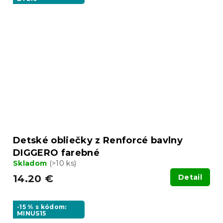
Detské obliečky z Renforcé bavlny
DIGGERO farebné
Skladom
(>10 ks)
14.20 €
Detail
-15 % s kódom:
MINUS15