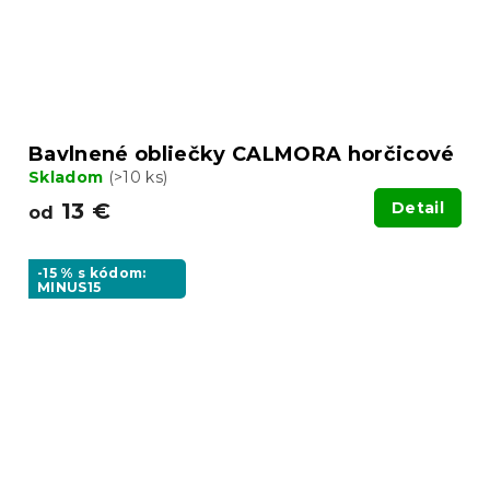
Bavlnené obliečky CALMORA horčicové
Skladom
(>10 ks)
13 €
Detail
od
-15 % s kódom:
MINUS15