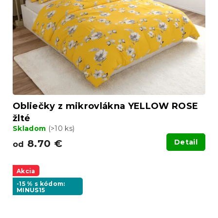
Obliečky z mikrovlákna YELLOW ROSE
žlté
Skladom
(>10 ks)
8.70 €
Detail
od
Akcia
-15 % s kódom:
MINUS15