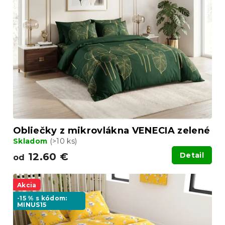
Obliečky z mikrovlákna VENECIA zelené
Skladom
(>10 ks)
12.60 €
Detail
od
Akcia
-15 % s kódom:
MINUS15