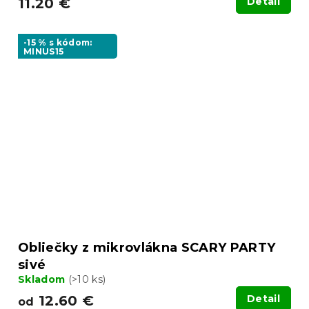
11.20 €
Detail
-15 % s kódom:
MINUS15
Obliečky z mikrovlákna SCARY PARTY
sivé
Skladom
(>10 ks)
12.60 €
Detail
od