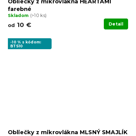
Obliečky z mikrovlákna HEARTAMI
farebné
Skladom
(>10 ks)
10 €
Detail
od
-10 % s kódom:
BTS10
Obliečky z mikrovlákna MLSNÝ SMAJLÍK