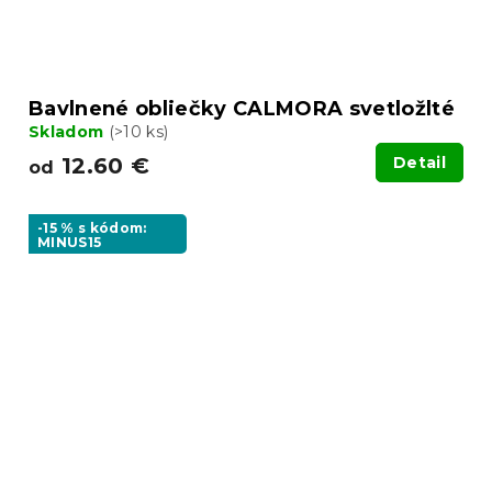
Bavlnené obliečky CALMORA svetložlté
Skladom
(>10 ks)
12.60 €
Detail
od
-15 % s kódom:
MINUS15