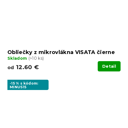
Obliečky z mikrovlákna VISATA čierne
Skladom
(>10 ks)
12.60 €
Detail
od
-15 % s kódom:
MINUS15