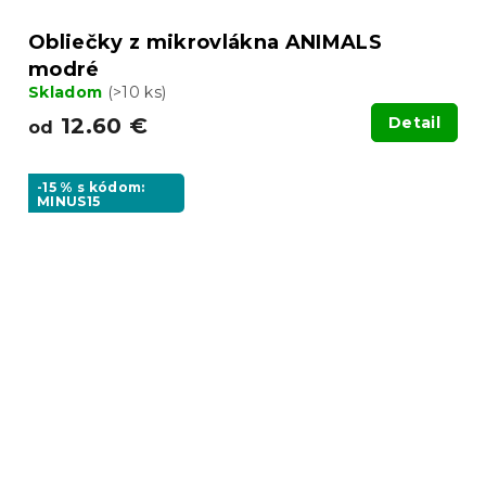
Obliečky z mikrovlákna ANIMALS
modré
Skladom
(>10 ks)
12.60 €
Detail
od
-15 % s kódom:
MINUS15