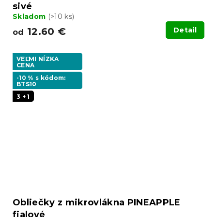
sivé
Skladom
(>10 ks)
12.60 €
Detail
od
VEĽMI NÍZKA
CENA
-10 % s kódom:
BTS10
3 + 1
Obliečky z mikrovlákna PINEAPPLE
fialové