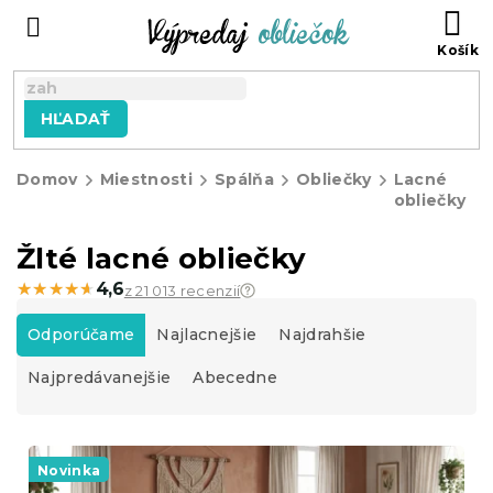
Prejsť
N
na
KO
obsah
HĽADAŤ
Domov
Miestnosti
Spálňa
Obliečky
Lacné
obliečky
Žlté lacné obliečky
★★★★★
★★★★★
4,6
z 21 013 recenzií
R
a
Odporúčame
Najlacnejšie
Najdrahšie
d
Najpredávanejšie
Abecedne
e
n
i
V
e
ý
Novinka
p