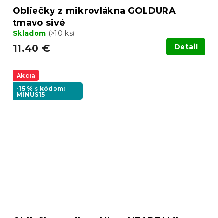
Obliečky z mikrovlákna GOLDURA
tmavo sivé
Skladom
(>10 ks)
11.40 €
Detail
Akcia
-15 % s kódom:
MINUS15