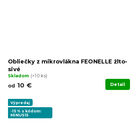
Obliečky z mikrovlákna FEONELLE žlto-
sivé
Skladom
(>10 ks)
10 €
Detail
od
Výpredaj
-15 % s kódom:
MINUS15