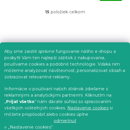
15
položiek celkom
O
v
l
á
Z
d
á
a
p
c
Informácie pre vás
Aby sme zaistili správne fungovanie nášho e-shopu a
i
ä
e
poskytli Vám ten najlepší zážitok z nakupovania,
t
Predajne
p
používame cookies a podobné technológie. Vďaka nim
i
r
Sledovanie objednávky
môžeme analyzovať návštevnosť, personalizovať obsah a
e
v
Možnosti doručenia
zobrazovať relevantné reklamy.
k
Možnosti platby
y
Informácie o používaní našich stránok zdieľame s
v
Reklamácie a vrátenie tovaru
reklamnými a analytickými partnermi. Kliknutím na
ý
Kontakty
„
Prijať všetko
“ nám dávate súhlas so spracovaním
p
Obchodné podmienky
i
všetkých voliteľných cookies.
Nastavenie cookies
si
Podmienky ochrany osobných údajov
s
môžete prispôsobiť alebo cookies úplne
u
Etický kódex
odmietnuť
v „Nastavenie cookies“.
Pre partnerov