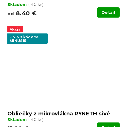
Skladom
(>10 ks)
8.40 €
Detail
od
Akcia
-15 % s kódom:
MINUS15
Obliečky z mikrovlákna RYNETH sivé
Skladom
(>10 ks)