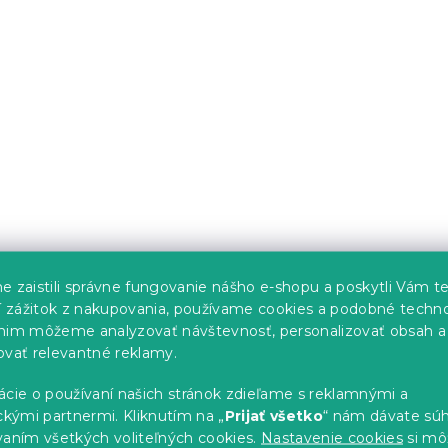
10 €
O
v
l
á
d
a
c
i
e
p
r
v
e zaistili správne fungovanie nášho e-shopu a poskytli Vám t
k
ší zážitok z nakupovania, používame cookies a podobné techno
y
v
nim môžeme analyzovať návštevnosť, personalizovať obsah a
ý
ovať relevantné reklamy.
p
i
ácie o používaní našich stránok zdieľame s reklamnými a
s
ckými partnermi. Kliknutím na „
Prijať všetko
“ nám dávate súh
u
vaním všetkých voliteľných cookies.
Nastavenie cookies
si mô