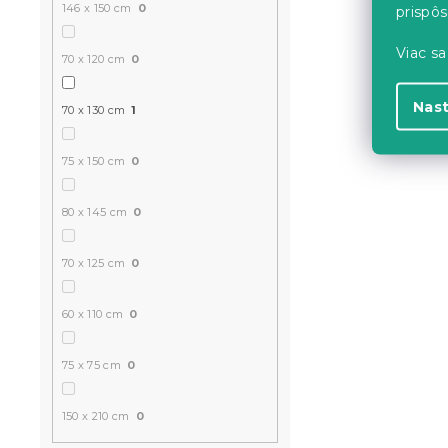
146 x 150 cm
0
prispô
Viac sa
70 x 120 cm
0
Nas
70 x 130 cm
1
75 x 150 cm
0
80 x 145 cm
0
70 x 125 cm
0
60 x 110 cm
0
75 x 75 cm
0
150 x 210 cm
0