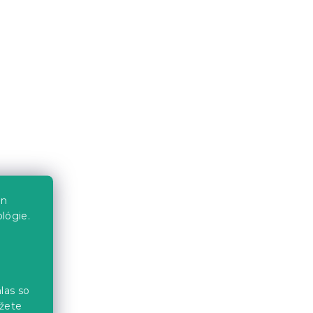
10 €
en
lógie.
las so
žete