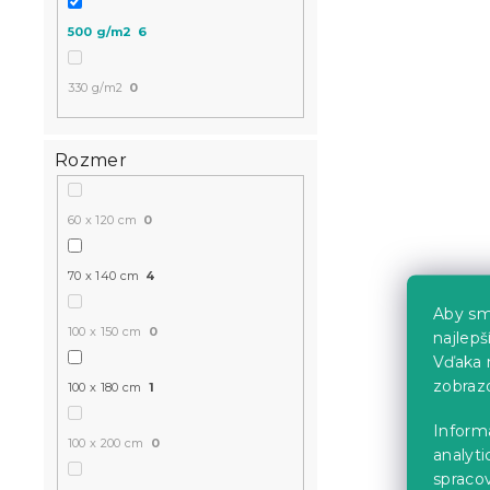
7.90 €
500 g/m2
6
330 g/m2
0
Rozmer
60 x 120 cm
0
70 x 140 cm
4
Aby sm
100 x 150 cm
0
najlep
Vďaka 
zobraz
100 x 180 cm
1
Inform
100 x 200 cm
0
analyti
spraco