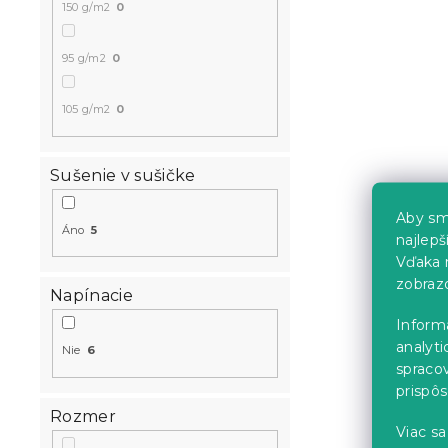
5.70 €
150 g/m2
0
95 g/m2
0
105 g/m2
0
Sušenie v sušičke
Aby sm
Áno
5
najlep
Vďaka 
zobraz
Napínacie
Inform
analyti
Nie
6
spraco
prispô
Rozmer
Viac sa