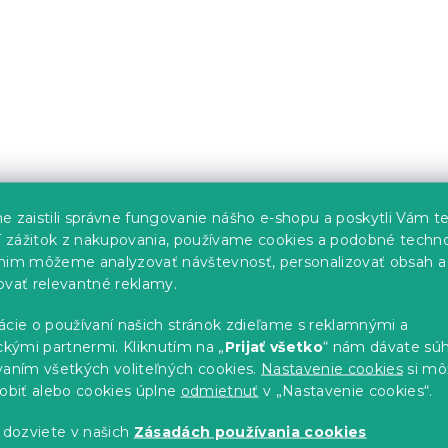
5 €
O
v
l
á
d
a
c
i
e
e zaistili správne fungovanie nášho e-shopu a poskytli Vám t
p
ší zážitok z nakupovania, používame cookies a podobné techno
r
nim môžeme analyzovať návštevnosť, personalizovať obsah a
v
ovať relevantné reklamy.
k
y
ácie o používaní našich stránok zdieľame s reklamnými a
v
ckými partnermi. Kliknutím na „
Prijať všetko
“ nám dávate súh
ý
p
vaním všetkých voliteľných cookies.
Nastavenie cookies
si mô
i
sobiť alebo cookies úplne
odmietnuť
v „Nastavenie cookies“.
s
u
 dozviete v našich
Zásadách používania cookies