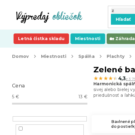
Prejsť
na
obsah
Hľadať
Letná čistka skladu
Miestnosti
Záhrada
Domov
Miestnosti
Spálňa
Plachty
B
Zelené ba
o
★★★★★
★★★★★
4,3
z 3 7
č
Harmonická spál
Cena
n
sivej alebo bielej 
ý
priedušnosť a ľahkú
5
€
13
€
p
a
n
e
Bavlnené p
do postieľk
l