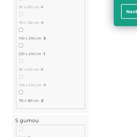
90 x 200 cm
0
Nas
110 x 150 cm
0
140 x 240 cm
3
220 x 240 cm
1
90 x 220 cm
0
145 x 245 cm
0
110 x 160 cm
2
S gumou