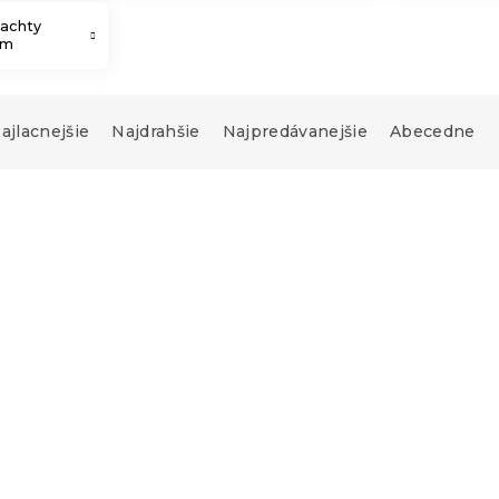
lachty
cm
ajlacnejšie
Najdrahšie
Najpredávanejšie
Abecedne
Novinka
achta LUX
Bavlnená plachta LUX