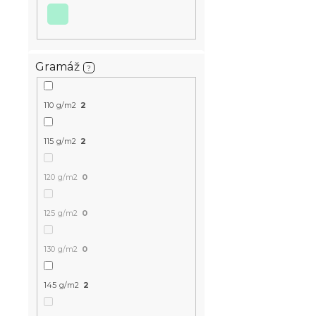
fľašková z
v
Skladom
(>10 k
12.60 €
Gramáž
?
110 g/m2
2
115 g/m2
2
120 g/m2
0
125 g/m2
0
Bavlnená p
130 g/m2
0
cm zelená, 
145 g/m2
2
Skladom
(>10 k