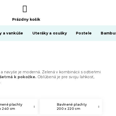
Prázdny košík
NÁKUPNÝ
KOŠÍK
y a vankúše
Uteráky a osušky
Postele
Bambus
a navyše je moderná. Zelená v kombinácii s odtieňmi
 šetrná k pokožke.
Obľúbená je pre svoju ľahkosť,
.
nené plachty
Bavlnené plachty
x 240 cm
200 x 220 cm