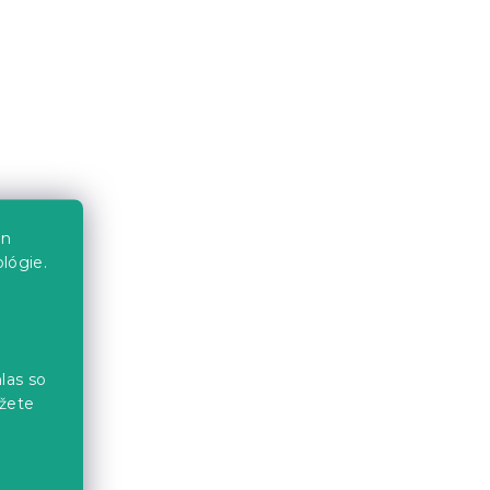
5 €
en
lógie.
las so
žete