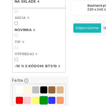
NA SKLADE
6
Bavlnené p
220 x 240 
AKCIA
0
R
a
Odporúčame
N
NOVINKA
2
d
e
TIP
V
0
n
ý
i
Novinka
p
e
VÝPREDAJ
0
i
p
s
r
-10 % S KÓDOM: BTS10
2
p
o
r
d
o
u
Farba
?
d
k
u
t
k
o
t
v
Bavlnená pl
o