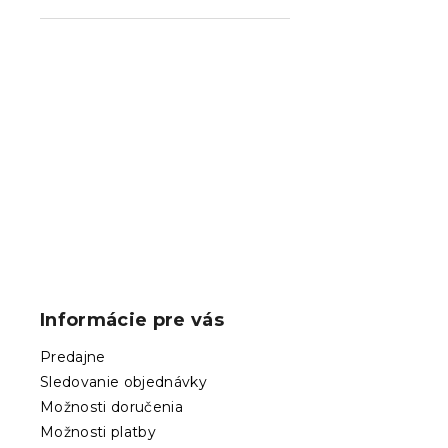
Z
á
p
Informácie pre vás
ä
t
Predajne
i
Sledovanie objednávky
e
Možnosti doručenia
Možnosti platby