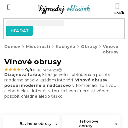
Prejsť
N
na
KO
obsah
HĽADAŤ
Domov
Miestnosti
Kuchyňa
Obrusy
Vínové
obrusy
Vínové obrusy
★★★★★
★★★★★
4,4
z 518 recenzií
Dizajnová farba
, ktorá je veľmi obľúbená a pôsobí
moderne snáď v každom interiéri.
Vínové obrusy
pôsobí moderne a nadčasovo
v kombinácii so sivou
alebo bielou. Interiér v tomto ladení nemusí vôbec
pôsobiť chladne alebo ťažko.
Teflónové
Bavlnené obrusy
obrusy