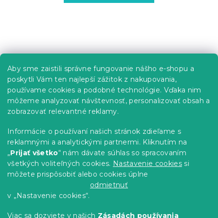
Z
á
p
Informácie pre vás
Aby sme zaistili správne fungovanie nášho e-shopu a
ä
poskytli Vám ten najlepší zážitok z nakupovania,
t
Predajne
používame cookies a podobné technológie. Vďaka nim
i
Sledovanie objednávky
môžeme analyzovať návštevnosť, personalizovať obsah a
e
Možnosti doručenia
zobrazovať relevantné reklamy.
Možnosti platby
Informácie o používaní našich stránok zdieľame s
Reklamácie a vrátenie tovaru
reklamnými a analytickými partnermi. Kliknutím na
Kontakty
„
Prijať všetko
“ nám dávate súhlas so spracovaním
Obchodné podmienky
všetkých voliteľných cookies.
Nastavenie cookies
si
Podmienky ochrany osobných údajov
môžete prispôsobiť alebo cookies úplne
Etický kódex
odmietnuť
v „Nastavenie cookies“.
Pre partnerov
Viac sa dozviete v našich
Zásadách používania