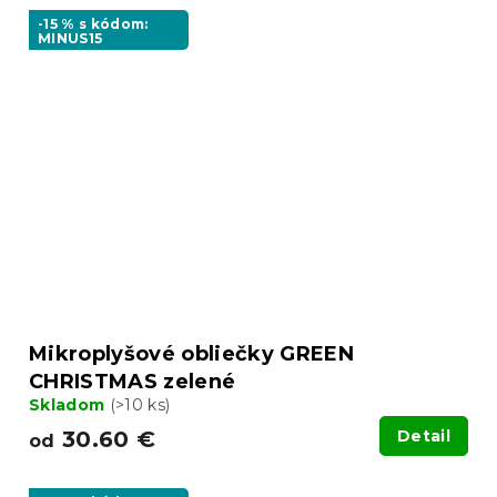
-15 % s kódom:
MINUS15
Mikroplyšové obliečky GREEN
CHRISTMAS zelené
Skladom
(>10 ks)
30.60 €
Detail
od