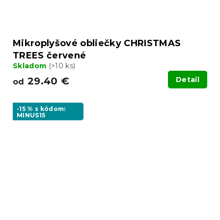
Mikroplyšové obliečky CHRISTMAS
TREES červené
Skladom
(>10 ks)
29.40 €
Detail
od
-15 % s kódom:
MINUS15