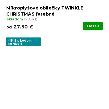
Mikroplyšové obliečky TWINKLE
CHRISTMAS farebné
Skladom
(>10 ks)
27.30 €
Detail
od
-15 % s kódom:
MINUS15