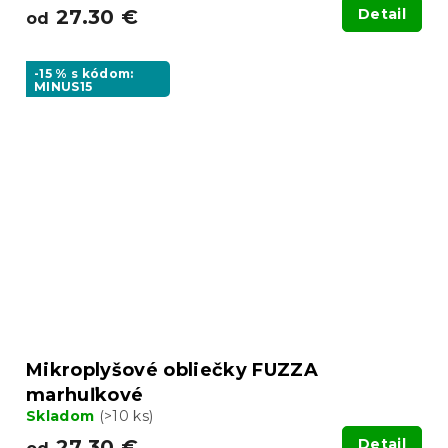
27.30 €
Detail
od
-15 % s kódom:
MINUS15
Mikroplyšové obliečky FUZZA
marhuľkové
Skladom
(>10 ks)
27.30 €
Detail