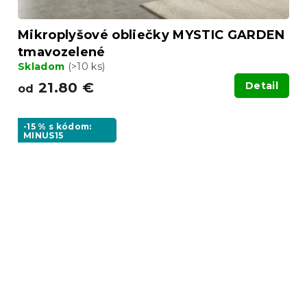
Mikroplyšové obliečky MYSTIC GARDEN
tmavozelené
Skladom
(>10 ks)
21.80 €
Detail
od
-15 % s kódom:
MINUS15