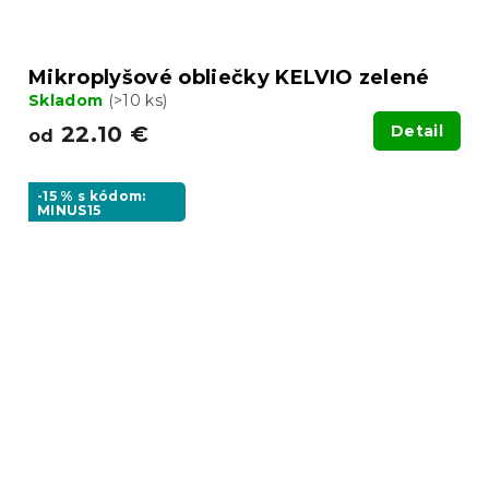
Mikroplyšové obliečky KELVIO zelené
Skladom
(>10 ks)
22.10 €
Detail
od
-15 % s kódom:
MINUS15