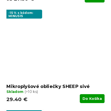
-15 % s kódom:
MINUS15
Mikroplyšové obliečky SHEEP sivé
Skladom
(>10 ks)
29.40 €
Do Košíka