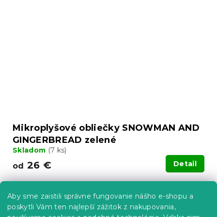
Mikroplyšové obliečky SNOWMAN AND
GINGERBREAD zelené
Skladom
(7 ks)
26 €
Detail
od
-15 % s kódom:
Aby sme zaistili správne fungovanie nášho e-shopu a
MINUS15
poskytli Vám ten najlepší zážitok z nakupovania,