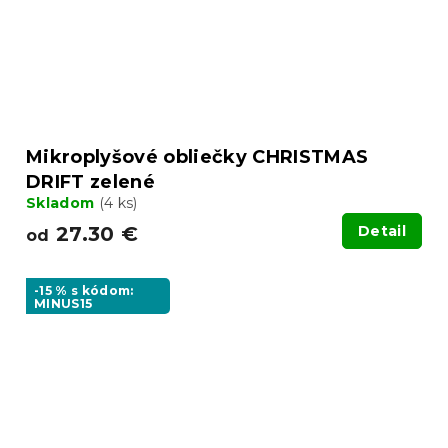
Mikroplyšové obliečky CHRISTMAS
DRIFT zelené
Skladom
(4 ks)
27.30 €
Detail
od
-15 % s kódom:
MINUS15