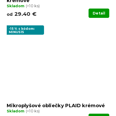
krémové
Skladom
(>10 ks)
29.40 €
Detail
od
-15 % s kódom:
MINUS15
Mikroplyšové obliečky PLAID krémové
Skladom
(>10 ks)