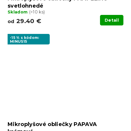
svetlohnedé
Skladom
(>10 ks)
29.40 €
Detail
od
-15 % s kódom:
MINUS15
Mikroplyšové obliečky PAPAVA