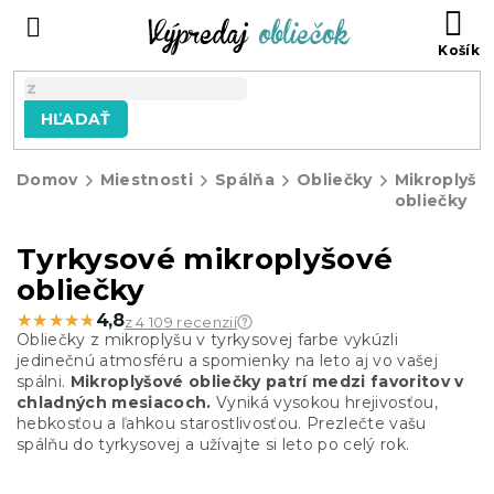
Prejsť
N
na
KO
obsah
HĽADAŤ
Domov
Miestnosti
Spálňa
Obliečky
Mikroplyšo
obliečky
Tyrkysové mikroplyšové
obliečky
★★★★★
★★★★★
4,8
z 4 109 recenzií
Obliečky z mikroplyšu v tyrkysovej farbe vykúzli
jedinečnú atmosféru a spomienky na leto aj vo vašej
spálni.
Mikroplyšové obliečky patrí medzi favoritov v
chladných mesiacoch.
Vyniká vysokou hrejivosťou,
hebkosťou a ľahkou starostlivosťou. Prezlečte vašu
spálňu do tyrkysovej a užívajte si leto po celý rok.