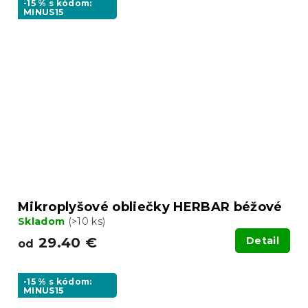
-15 % s kódom:
MINUS15
Mikroplyšové obliečky HERBAR béžové
Skladom
(>10 ks)
29.40 €
Detail
od
-15 % s kódom:
MINUS15