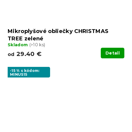
Mikroplyšové obliečky CHRISTMAS
TREE zelené
Skladom
(>10 ks)
29.40 €
Detail
od
-15 % s kódom:
MINUS15