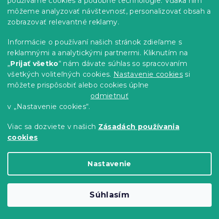
používame cookies a podobné technológie. Vďaka nim
môžeme analyzovať návštevnosť, personalizovať obsah a
zobrazovať relevantné reklamy.
Informácie o používaní našich stránok zdieľame s
reklamnými a analytickými partnermi. Kliknutím na
„
Prijať všetko
“ nám dávate súhlas so spracovaním
všetkých voliteľných cookies.
Nastavenie cookies
si
môžete prispôsobiť alebo cookies úplne
odmietnuť
v „Nastavenie cookies“.
Mikroplyšové obliečky SNOWY FOREST
Viac sa dozviete v našich
Zásadách používania
sivé
cookies
Skladom
(>10 ks)
29.40 €
Detail
od
Nastavenie
-15 % s kódom:
MINUS15
Súhlasím