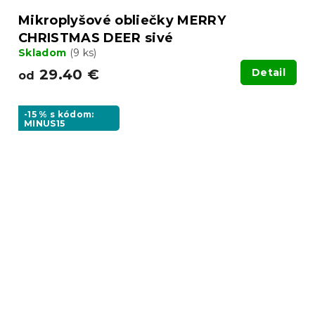
Mikroplyšové obliečky MERRY
CHRISTMAS DEER sivé
Skladom
(9 ks)
29.40 €
Detail
od
-15 % s kódom:
MINUS15