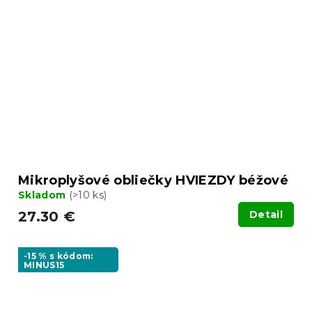
Mikroplyšové obliečky HVIEZDY béžové
Skladom
(>10 ks)
27.30 €
Detail
-15 % s kódom:
MINUS15