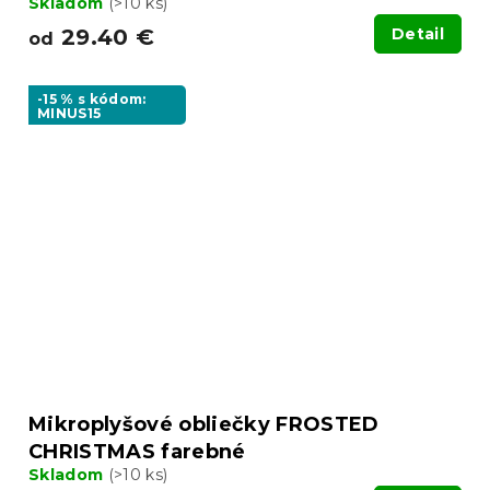
Skladom
(>10 ks)
29.40 €
Detail
od
-15 % s kódom:
MINUS15
Mikroplyšové obliečky FROSTED
CHRISTMAS farebné
Skladom
(>10 ks)