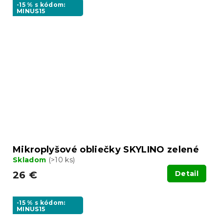
-15 % s kódom:
MINUS15
Mikroplyšové obliečky SKYLINO zelené
Skladom
(>10 ks)
26 €
Detail
-15 % s kódom:
MINUS15