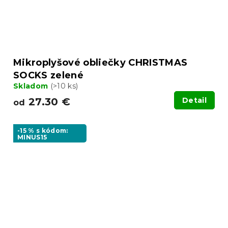
Mikroplyšové obliečky CHRISTMAS
SOCKS zelené
Skladom
(>10 ks)
27.30 €
Detail
od
-15 % s kódom:
MINUS15