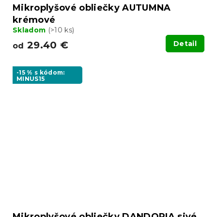
Mikroplyšové obliečky AUTUMNA
krémové
Skladom
(>10 ks)
29.40 €
Detail
od
-15 % s kódom:
MINUS15
Mikroplyšové obliečky DANDORIA sivé