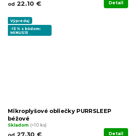
22.10 €
Detail
od
Výpredaj
-15 % s kódom:
MINUS15
Mikroplyšové obliečky PURRSLEEP
béžové
Skladom
(>10 ks)
27.30 €
Detail
od