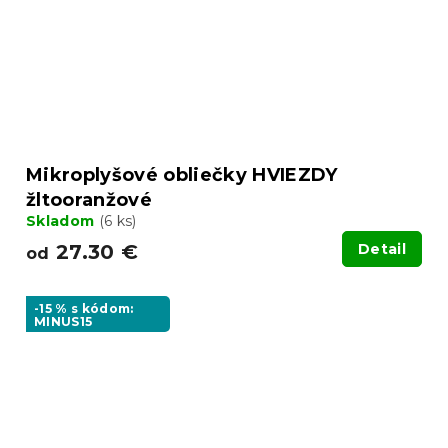
Mikroplyšové obliečky HVIEZDY
žltooranžové
Skladom
(6 ks)
27.30 €
Detail
od
-15 % s kódom:
MINUS15