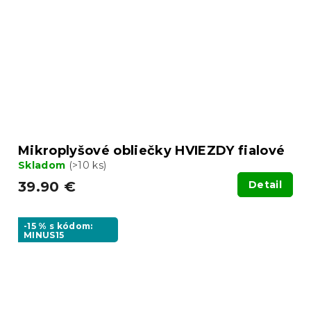
Mikroplyšové obliečky HVIEZDY fialové
Skladom
(>10 ks)
39.90 €
Detail
-15 % s kódom:
MINUS15