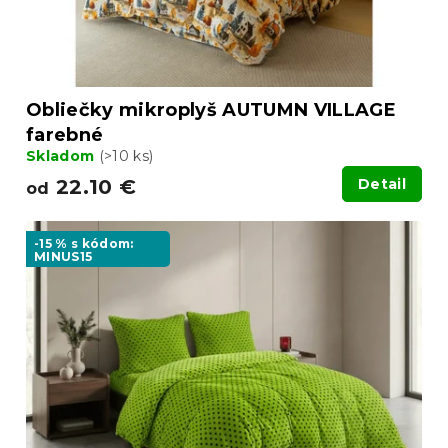
k
t
o
v
Obliečky mikroplyš AUTUMN VILLAGE
farebné
Skladom
(>10 ks)
22.10 €
Detail
od
-15 % s kódom:
MINUS15