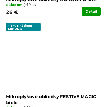
Skladom
(>10 ks)
26 €
Detail
-15 % s kódom:
MINUS15
Mikroplyšové obliečky FESTIVE MAGIC
biele