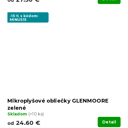
od
-15 % s kódom:
MINUS15
Mikroplyšové obliečky GLENMOORE
zelené
Skladom
(>10 ks)
24.60 €
Detail
od