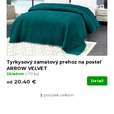
Tyrkysový zamatový prehoz na posteľ
ARROW VELVET
Skladom
(>10 ks)
20.40 €
Detail
od
2
položiek celkom
O
v
l
á