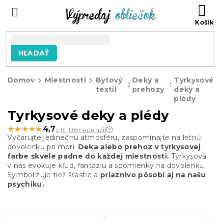
Prejsť
N
na
KO
obsah
HĽADAŤ
Domov
Miestnosti
Bytový
Deky a
Tyrkysové
textil
prehozy
deky a
plédy
Tyrkysové deky a plédy
★★★★★
★★★★★
4,7
z 8 186 recenzií
Vyčarujte jedinečnú atmosféru, zaspomínajte na letnú
dovolenku pri mori.
Deka alebo prehoz v tyrkysovej
farbe skvele padne do každej miestnosti.
Tyrkysová
v nás evokuje kľud, fantáziu a spomienky na dovolenku.
Symbolizuje tiež šťastie a
priaznivo pôsobí aj na našu
psychiku.