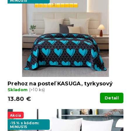
MINUS15
p
r
i
o
s
d
p
u
r
k
o
t
d
o
u
v
k
t
o
v
Prehoz na posteľ KASUGA, tyrkysový
Skladom
(>10 ks)
13.80 €
Detail
Akcia
-15 % s kódom:
MINUS15