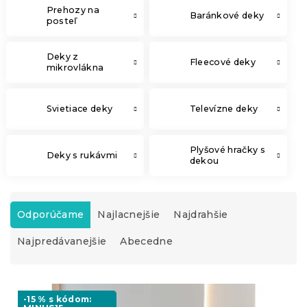
Prehozy na
Baránkové deky
posteľ
Deky z
Fleecové deky
mikrovlákna
Svietiace deky
Televízne deky
Plyšové hračky s
Deky s rukávmi
dekou
R
a
Odporúčame
Najlacnejšie
Najdrahšie
d
Najpredávanejšie
Abecedne
e
n
i
V
e
ý
-15 % s kódom:
p