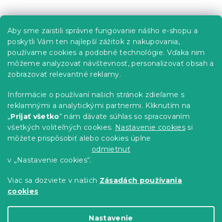
Z
d
á
a
p
c
Informácie pre vás
Aby sme zaistili správne fungovanie nášho e-shopu a
i
ä
e
poskytli Vám ten najlepší zážitok z nakupovania,
t
Predajne
p
používame cookies a podobné technológie. Vďaka nim
i
r
Sledovanie objednávky
môžeme analyzovať návštevnosť, personalizovať obsah a
e
v
Možnosti doručenia
zobrazovať relevantné reklamy.
k
Možnosti platby
y
Informácie o používaní našich stránok zdieľame s
v
Reklamácie a vrátenie tovaru
reklamnými a analytickými partnermi. Kliknutím na
ý
Kontakty
„
Prijať všetko
“ nám dávate súhlas so spracovaním
p
Obchodné podmienky
i
všetkých voliteľných cookies.
Nastavenie cookies
si
Podmienky ochrany osobných údajov
s
môžete prispôsobiť alebo cookies úplne
u
Etický kódex
odmietnuť
v „Nastavenie cookies“.
Pre partnerov
Viac sa dozviete v našich
Zásadách používania
cookies
Vytvoril Shoptet Premium
Nastavenie