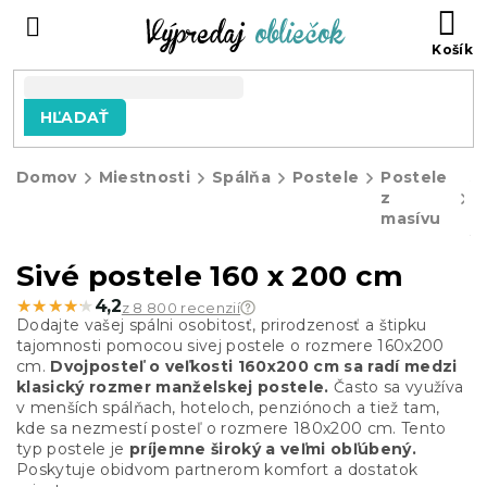
Prejsť
N
na
KO
obsah
HĽADAŤ
Domov
Miestnosti
Spálňa
Postele
Postele
S
z
p
masívu
16
2
Sivé postele 160 x 200 cm
★★★★★
★★★★★
4,2
z 8 800 recenzií
Dodajte vašej spálni osobitosť, prirodzenosť a štipku
tajomnosti pomocou sivej postele o rozmere 160x200
cm.
Dvojposteľ o veľkosti 160x200 cm sa radí medzi
klasický rozmer manželskej postele.
Často sa využíva
v menších spálňach, hoteloch, penziónoch a tiež tam,
kde sa nezmestí posteľ o rozmere 180x200 cm. Tento
typ postele je
príjemne široký a veľmi obľúbený.
Poskytuje obidvom partnerom komfort a dostatok