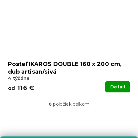
Posteľ IKAROS DOUBLE 160 x 200 cm,
dub artisan/sivá
4 týždne
116 €
Detail
od
6
položiek celkom
O
v
l
á
Z
d
á
a