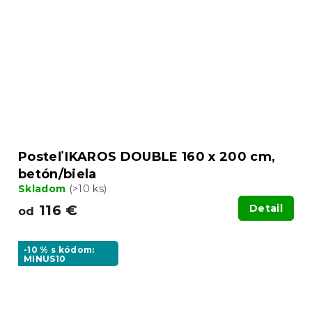
Posteľ IKAROS DOUBLE 160 x 200 cm,
betón/biela
Skladom
(>10 ks)
116 €
Detail
od
-10 % s kódom:
MINUS10