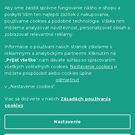
p
c
Informácie pre vás
Aby sme zaistili správne fungovanie nášho e-shopu a
i
ä
e
poskytli Vám ten najlepší zážitok z nakupovania,
t
Predajne
p
používame cookies a podobné technológie. Vďaka nim
i
r
Sledovanie objednávky
môžeme analyzovať návštevnosť, personalizovať obsah a
e
v
Možnosti doručenia
zobrazovať relevantné reklamy.
k
Možnosti platby
y
Informácie o používaní našich stránok zdieľame s
v
Reklamácie a vrátenie tovaru
reklamnými a analytickými partnermi. Kliknutím na
ý
Kontakty
„
Prijať všetko
“ nám dávate súhlas so spracovaním
p
Obchodné podmienky
i
všetkých voliteľných cookies.
Nastavenie cookies
si
Podmienky ochrany osobných údajov
s
môžete prispôsobiť alebo cookies úplne
u
Etický kódex
odmietnuť
v „Nastavenie cookies“.
Pre partnerov
Viac sa dozviete v našich
Zásadách používania
cookies
Vytvoril Shoptet Premium
Nastavenie