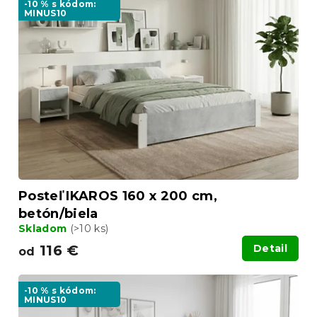
-10 % s kódom:
MINUS10
Posteľ IKAROS 160 x 200 cm,
betón/biela
Skladom
(>10 ks)
116 €
Detail
od
-10 % s kódom:
MINUS10