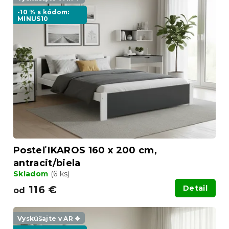
p
p
r
-10 % s kódom:
MINUS10
i
o
s
d
p
u
r
k
o
t
d
o
u
v
k
t
o
v
Posteľ IKAROS 160 x 200 cm,
antracit/biela
Skladom
(6 ks)
116 €
Detail
od
Vyskúšajte v AR ❖