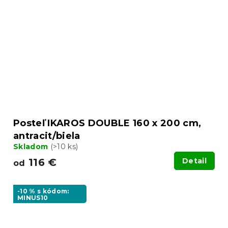
Posteľ IKAROS DOUBLE 160 x 200 cm,
antracit/biela
Skladom
(>10 ks)
116 €
Detail
od
-10 % s kódom:
MINUS10