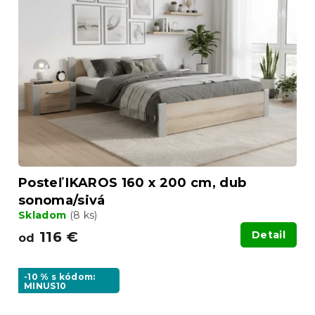
Posteľ IKAROS 160 x 200 cm, dub
sonoma/sivá
Skladom
(8 ks)
116 €
Detail
od
-10 % s kódom:
MINUS10