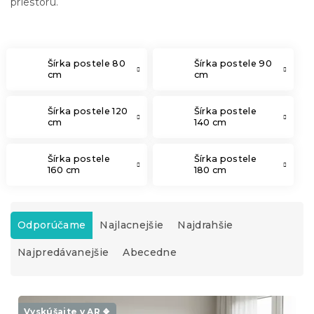
priestoru.
Šírka postele 80
Šírka postele 90
cm
cm
Šírka postele 120
Šírka postele
cm
140 cm
Šírka postele
Šírka postele
160 cm
180 cm
R
a
Odporúčame
Najlacnejšie
Najdrahšie
d
Najpredávanejšie
Abecedne
e
n
i
V
e
ý
Vyskúšajte v AR ❖