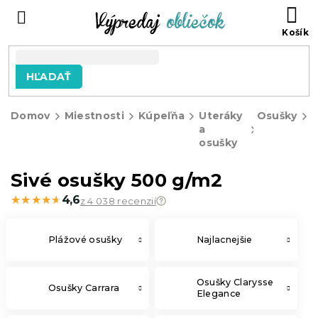
Prejsť
N
na
KO
obsah
HĽADAŤ
Domov
Miestnosti
Kúpeľňa
Uteráky
Osušky
S
a
o
osušky
Sivé osušky 500 g/m2
★★★★★
★★★★★
4,6
z 4 038 recenzií
Plážové osušky
Najlacnejšie
Osušky Clarysse
Osušky Carrara
Elegance