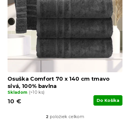
Osuška Comfort 70 x 140 cm tmavo
sivá, 100% bavlna
Skladom
(>10 ks)
10 €
Do Košíka
2
položiek celkom
O
v
l