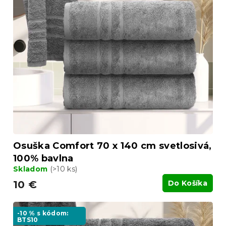
p
r
i
o
s
d
p
u
r
k
o
t
d
o
u
v
k
t
o
v
Osuška Comfort 70 x 140 cm svetlosivá,
100% bavlna
Skladom
(>10 ks)
10 €
Do Košíka
-10 % s kódom:
BTS10