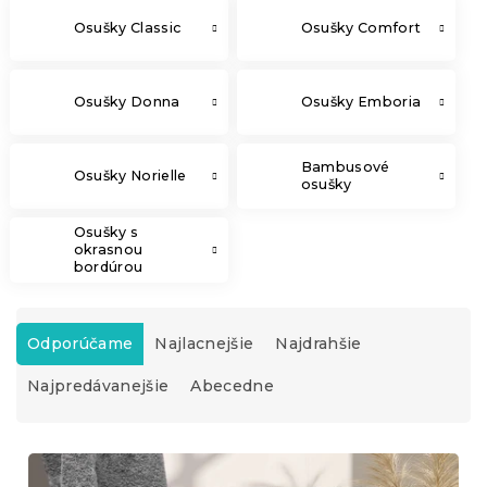
Osušky Classic
Osušky Comfort
Osušky Donna
Osušky Emboria
Bambusové
Osušky Norielle
osušky
Osušky s
okrasnou
bordúrou
R
a
Odporúčame
Najlacnejšie
Najdrahšie
d
Najpredávanejšie
Abecedne
e
n
i
V
e
ý
p