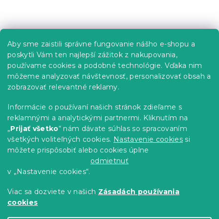
á
Z
d
á
a
p
c
Informácie pre vás
Aby sme zaistili správne fungovanie nášho e-shopu a
i
ä
e
poskytli Vám ten najlepší zážitok z nakupovania,
t
Predajne
p
používame cookies a podobné technológie. Vďaka nim
i
r
Sledovanie objednávky
môžeme analyzovať návštevnosť, personalizovať obsah a
e
v
Možnosti doručenia
zobrazovať relevantné reklamy.
k
Možnosti platby
y
Informácie o používaní našich stránok zdieľame s
v
Reklamácie a vrátenie tovaru
reklamnými a analytickými partnermi. Kliknutím na
ý
Kontakty
„
Prijať všetko
“ nám dávate súhlas so spracovaním
p
Obchodné podmienky
i
všetkých voliteľných cookies.
Nastavenie cookies
si
Podmienky ochrany osobných údajov
s
môžete prispôsobiť alebo cookies úplne
u
Etický kódex
odmietnuť
v „Nastavenie cookies“.
Pre partnerov
Viac sa dozviete v našich
Zásadách používania
cookies