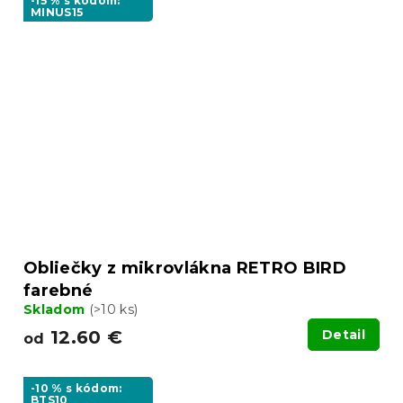
-15 % s kódom:
MINUS15
Obliečky z mikrovlákna RETRO BIRD
farebné
Skladom
(>10 ks)
12.60 €
Detail
od
-10 % s kódom:
BTS10