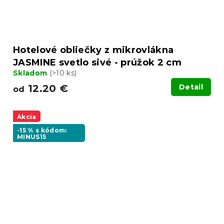
Hotelové obliečky z mikrovlákna
JASMINE svetlo sivé - prúžok 2 cm
Skladom
(>10 ks)
12.20 €
Detail
od
Akcia
-15 % s kódom:
MINUS15