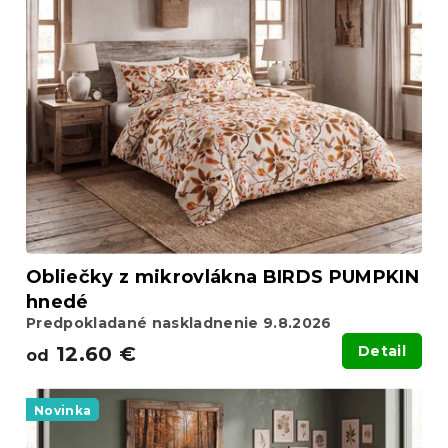
p
r
i
o
s
d
p
u
r
k
o
t
d
o
u
v
k
t
o
v
Obliečky z mikrovlákna BIRDS PUMPKIN
hnedé
Predpokladané naskladnenie 9.8.2026
12.60 €
Detail
od
Novinka