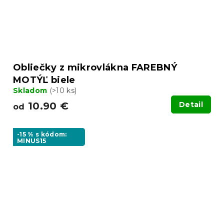
Obliečky z mikrovlákna FAREBNÝ
MOTÝĽ biele
Skladom
(>10 ks)
10.90 €
Detail
od
-15 % s kódom:
MINUS15