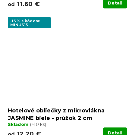
11.60 €
Detail
od
-15 % s kódom:
MINUS15
Hotelové obliečky z mikrovlákna
JASMINE biele - prúžok 2 cm
Skladom
(>10 ks)
12.20 €
Detail
od