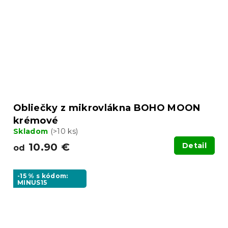
Obliečky z mikrovlákna BOHO MOON
krémové
Skladom
(>10 ks)
10.90 €
Detail
od
-15 % s kódom:
MINUS15