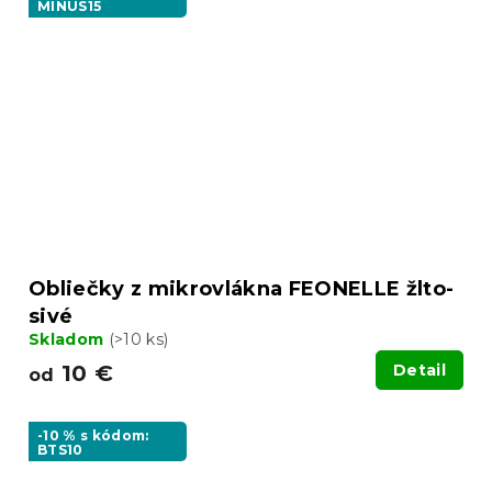
MINUS15
Obliečky z mikrovlákna FEONELLE žlto-
sivé
Skladom
(>10 ks)
10 €
Detail
od
-10 % s kódom:
BTS10