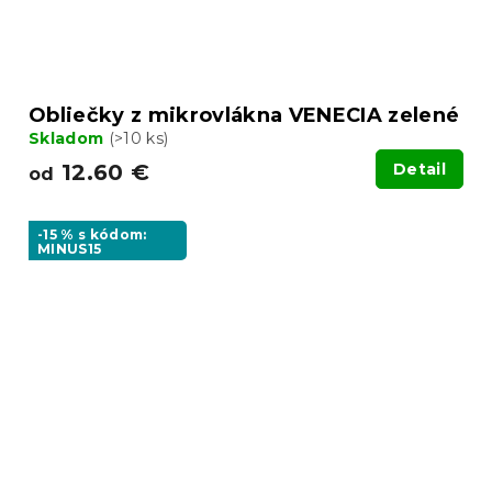
Obliečky z mikrovlákna VENECIA zelené
Skladom
(>10 ks)
12.60 €
Detail
od
-15 % s kódom:
MINUS15