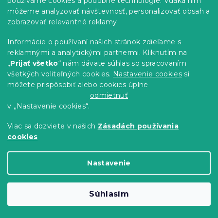
používame cookies a podobné technológie. Vďaka nim
môžeme analyzovať návštevnosť, personalizovať obsah a
Obliečky z mikrovlákna KOVENDI
zobrazovať relevantné reklamy.
modro-biele
Informácie o používaní našich stránok zdieľame s
Skladom
(>10 ks)
reklamnými a analytickými partnermi. Kliknutím na
9 €
Detail
od
„
Prijať všetko
“ nám dávate súhlas so spracovaním
všetkých voliteľných cookies.
Nastavenie cookies
si
môžete prispôsobiť alebo cookies úplne
Predobjednávka
odmietnuť
-15 % s kódom:
MINUS15
v „Nastavenie cookies“.
Viac sa dozviete v našich
Zásadách používania
cookies
Nastavenie
Súhlasím