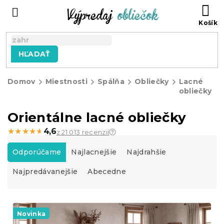
Prejsť
N
na
KO
obsah
HĽADAŤ
Domov
Miestnosti
Spálňa
Obliečky
Lacné
obliečky
Orientálne lacné obliečky
★★★★★
★★★★★
4,6
z 21 013 recenzií
R
a
Odporúčame
Najlacnejšie
Najdrahšie
d
Najpredávanejšie
Abecedne
e
n
i
V
e
ý
Novinka
p