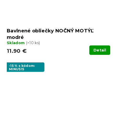
Bavlnené obliečky NOČNÝ MOTÝĽ
modré
Skladom
(>10 ks)
11.90 €
Detail
-15 % s kódom:
MINUS15