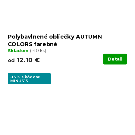
Polybavlnené obliečky AUTUMN
COLORS farebné
Skladom
(>10 ks)
12.10 €
Detail
od
-15 % s kódom:
MINUS15