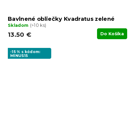
Bavlnené obliečky Kvadratus zelené
Skladom
(>10 ks)
13.50 €
Do Košíka
-15 % s kódom:
MINUS15