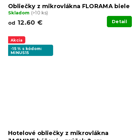
Obliečky z mikrovlákna FLORAMA biele
Skladom
(>10 ks)
12.60 €
Detail
od
Akcia
-15 % s kódom:
MINUS15
Hotelové obliečky z mikrovlákna