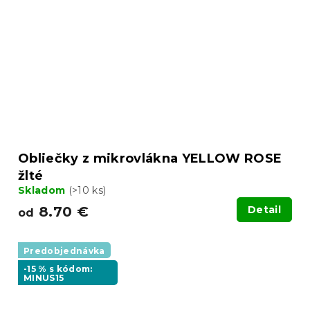
Obliečky z mikrovlákna YELLOW ROSE
žlté
Skladom
(>10 ks)
8.70 €
Detail
od
Predobjednávka
-15 % s kódom:
MINUS15