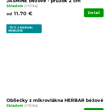
JASMINE béžové - prúžok 2 cm
Skladom
(>10 ks)
11.70 €
Detail
od
-15 % s kódom:
MINUS15
Obliečky z mikrovlákna HERBAR béžové
Skladom
(>10 ks)