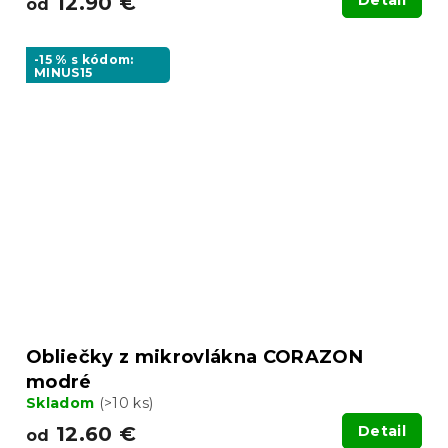
12.90 €
Detail
od
-15 % s kódom:
MINUS15
Obliečky z mikrovlákna CORAZON
modré
Skladom
(>10 ks)
12.60 €
Detail
od