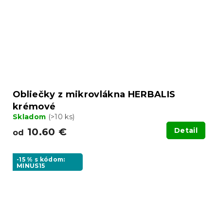
Obliečky z mikrovlákna HERBALIS
krémové
Skladom
(>10 ks)
10.60 €
Detail
od
-15 % s kódom:
MINUS15