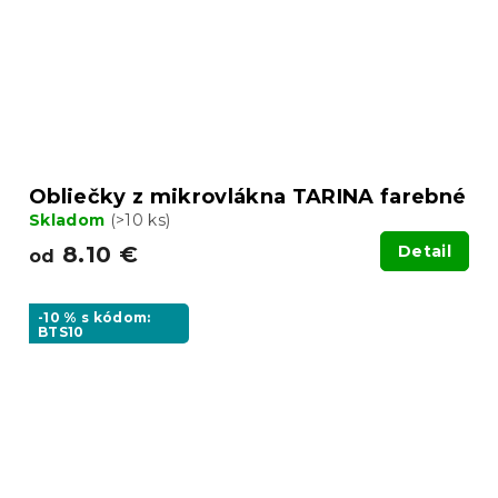
Obliečky z mikrovlákna TARINA farebné
Skladom
(>10 ks)
8.10 €
Detail
od
-10 % s kódom:
BTS10