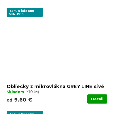
-15 % s kódom:
MINUS15
Obliečky z mikrovlákna GREY LINE sivé
Skladom
(>10 ks)
9.60 €
Detail
od