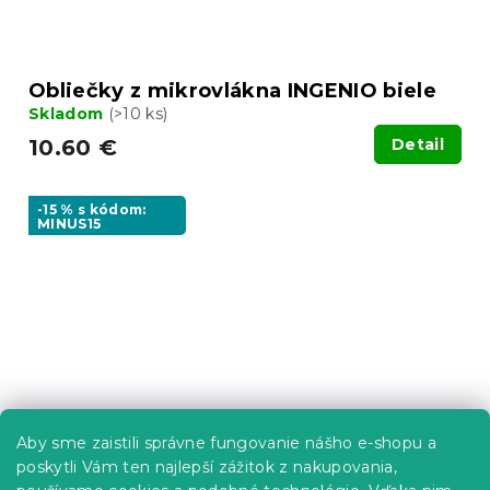
Obliečky z mikrovlákna INGENIO biele
Skladom
(>10 ks)
10.60 €
Detail
-15 % s kódom:
MINUS15
Aby sme zaistili správne fungovanie nášho e-shopu a
poskytli Vám ten najlepší zážitok z nakupovania,