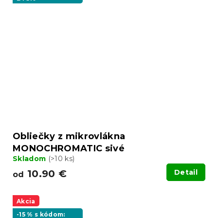
Obliečky z mikrovlákna
MONOCHROMATIC sivé
Skladom
(>10 ks)
10.90 €
Detail
od
Akcia
-15 % s kódom: