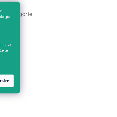
en
né kategórie.
lógie.
las so
žete
asím