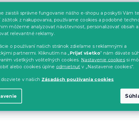
e zaistili správne fungovanie nášho e-shopu a poskytli Vám t
Môžete sa ale pozrieť na ostat
ší zážitok z nakupovania, používame cookies a podobné techno
nim môžeme analyzovať návštevnosť, personalizovať obsah a
ovať relevantné reklamy.
SPÄŤ DO OBCHODU
ácie o používaní našich stránok zdieľame s reklamnými a
ckými partnermi. Kliknutím na „
Prijať všetko
“ nám dávate súh
vaním všetkých voliteľných cookies.
Nastavenie cookies
si mô
sobiť alebo cookies úplne
odmietnuť
v „Nastavenie cookies“.
 dozviete v našich
Zásadách používania cookies
Súhl
tavenie