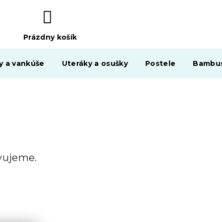
Prázdny košík
NÁKUPNÝ
KOŠÍK
y a vankúše
Uteráky a osušky
Postele
Bambus
avujeme.