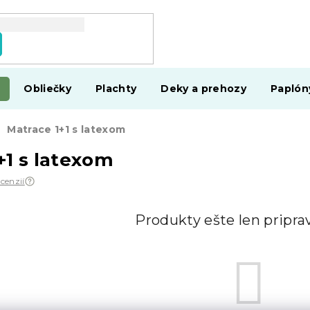
Obliečky
Plachty
Deky a prehozy
Paplón
Matrace 1+1 s latexom
+1 s latexom
ecenzií
Produkty ešte len pripr