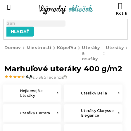
Prejsť
N
na
KO
obsah
HĽADAŤ
Domov
Miestnosti
Kúpeľňa
Uteráky
Uteráky
a
osušky
Marhuľové uteráky 400 g/m2
★★★★★
★★★★★
4,5
z 5 385 recenzií
Nejlacnejšie
Uteráky Bella
Uteráky
Uteráky Clarysse
Uteráky Carrara
Elegance