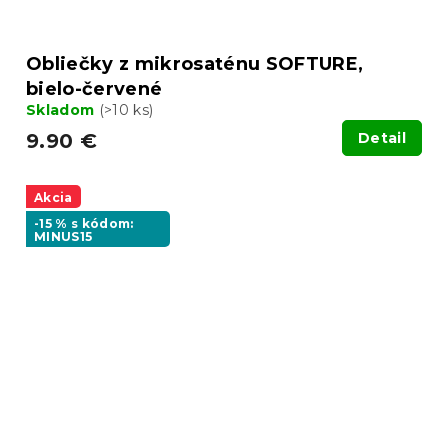
Obliečky z mikrosaténu SOFTURE,
bielo-červené
Skladom
(>10 ks)
9.90 €
Detail
Akcia
-15 % s kódom:
MINUS15