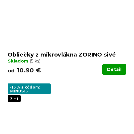
Obliečky z mikrovlákna ZORINO sivé
Skladom
(5 ks)
10.90 €
Detail
od
-15 % s kódom:
MINUS15
3 + 1