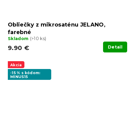
Obliečky z mikrosaténu JELANO,
farebné
Skladom
(>10 ks)
9.90 €
Detail
Akcia
-15 % s kódom:
MINUS15