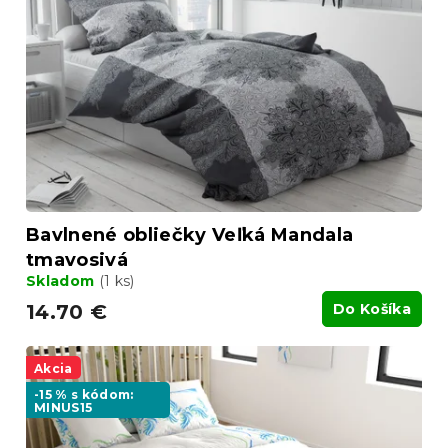
Bavlnené obliečky Veľká Mandala
tmavosivá
Skladom
(1 ks)
14.70 €
Do Košíka
Akcia
-15 % s kódom:
MINUS15