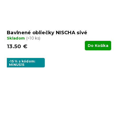
Bavlnené obliečky NISCHA sivé
Skladom
(>10 ks)
13.50 €
Do Košíka
-15 % s kódom:
MINUS15