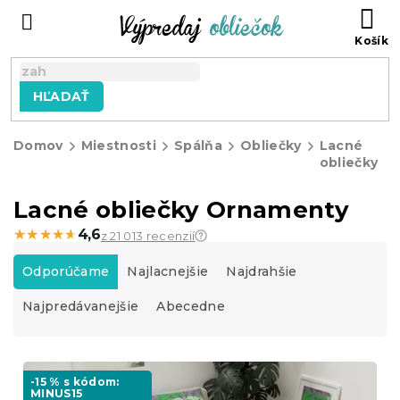
Prejsť
N
na
KO
obsah
HĽADAŤ
Domov
Miestnosti
Spálňa
Obliečky
Lacné
obliečky
Lacné obliečky Ornamenty
★★★★★
★★★★★
4,6
z 21 013 recenzií
R
a
Odporúčame
Najlacnejšie
Najdrahšie
d
Najpredávanejšie
Abecedne
e
n
i
V
e
ý
-15 % s kódom:
p
MINUS15