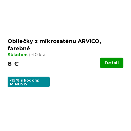
Obliečky z mikrosaténu ARVICO,
farebné
Skladom
(>10 ks)
8 €
Detail
-15 % s kódom:
MINUS15