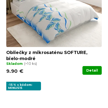
Obliečky z mikrosaténu SOFTURE,
bielo-modré
Skladom
(>10 ks)
9.90 €
Detail
-15 % s kódom:
MINUS15