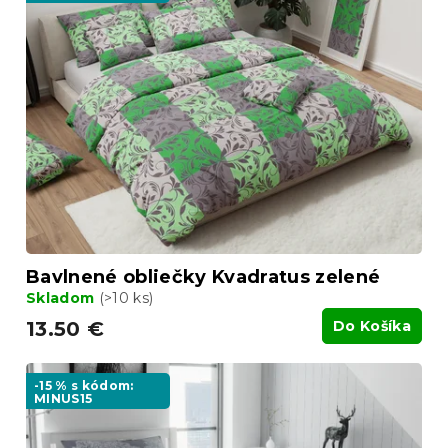
p
r
i
o
s
d
p
u
r
k
o
t
d
o
u
v
k
t
o
v
Bavlnené obliečky Kvadratus zelené
Skladom
(>10 ks)
13.50 €
Do Košíka
-15 % s kódom:
MINUS15