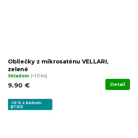
Obliečky z mikrosaténu VELLARI,
zelené
Skladom
(>10 ks)
9.90 €
Detail
-10 % s kódom:
BTS10