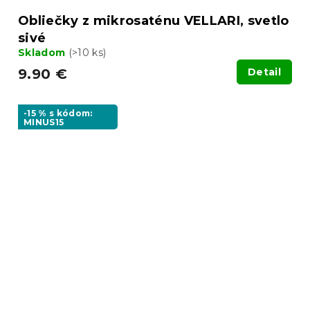
Obliečky z mikrosaténu VELLARI, svetlo
sivé
Skladom
(>10 ks)
9.90 €
Detail
-15 % s kódom:
MINUS15