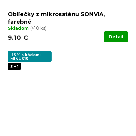
Obliečky z mikrosaténu SONVIA,
farebné
Skladom
(>10 ks)
9.10 €
Detail
-15 % s kódom:
MINUS15
3 + 1