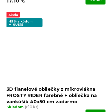
17.10 €
Detail
Akcia
-15 % s kódom:
MINUS15
3D flanelové obliečky z mikrovlákna
FROSTY RIDER farebné + obliečka na
vankúšik 40x50 cm zadarmo
Skladom
(>10 ks)