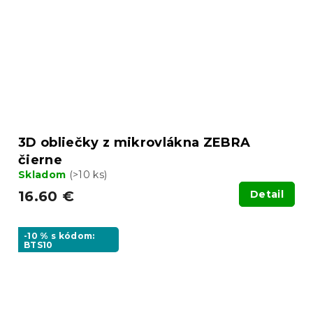
3D obliečky z mikrovlákna ZEBRA
čierne
Skladom
(>10 ks)
16.60 €
Detail
-10 % s kódom:
BTS10