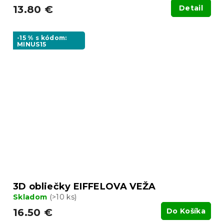
13.80 €
Detail
-15 % s kódom:
MINUS15
3D obliečky EIFFELOVA VEŽA
Skladom
(>10 ks)
16.50 €
Do Košíka