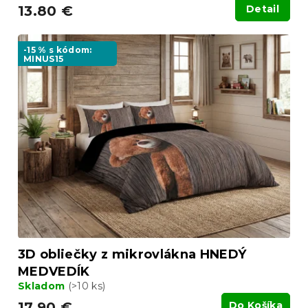
13.80 €
Detail
-15 % s kódom:
MINUS15
3D obliečky z mikrovlákna HNEDÝ
MEDVEDÍK
Skladom
(>10 ks)
17.90 €
Do Košíka