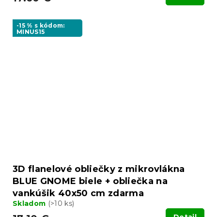
-15 % s kódom:
MINUS15
3D flanelové obliečky z mikrovlákna
BLUE GNOME biele + obliečka na
vankúšik 40x50 cm zdarma
Skladom
(>10 ks)