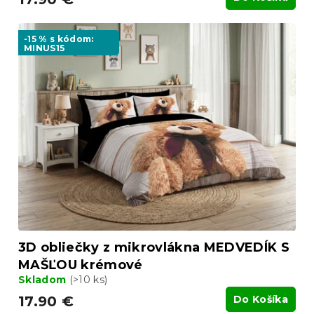
-15 % s kódom:
MINUS15
3D obliečky z mikrovlákna MEDVEDÍK S
MAŠĽOU krémové
Skladom
(>10 ks)
17.90 €
Do Košíka