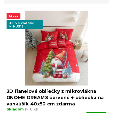
n
i
V
e
ý
Akcia
p
p
r
-15 % s kódom:
MINUS15
i
o
s
d
p
u
r
k
o
t
d
o
u
v
k
t
o
v
3D flanelové obliečky z mikrovlákna
GNOME DREAMS červené + obliečka na
vankúšik 40x50 cm zdarma
Skladom
(>10 ks)