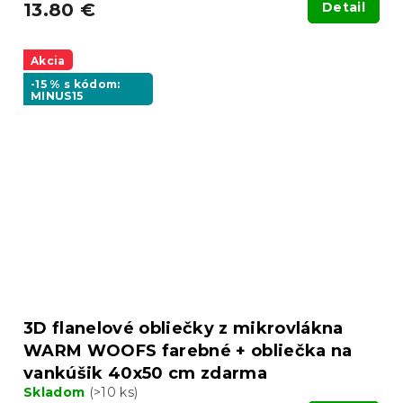
13.80 €
Detail
Akcia
-15 % s kódom:
MINUS15
3D flanelové obliečky z mikrovlákna
WARM WOOFS farebné + obliečka na
vankúšik 40x50 cm zdarma
Skladom
(>10 ks)