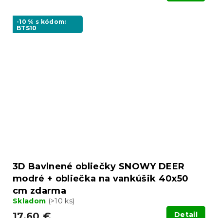
-10 % s kódom:
BTS10
3D Bavlnené obliečky SNOWY DEER
modré + obliečka na vankúšik 40x50
cm zdarma
Skladom
(>10 ks)
17.60 €
Detail