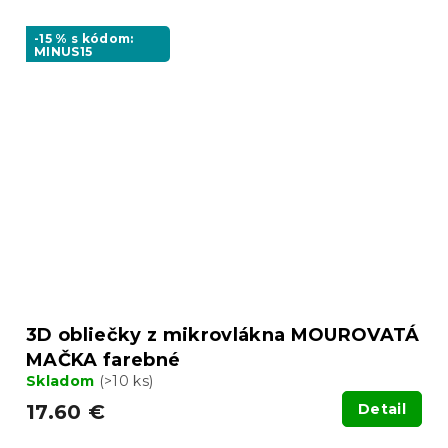
-15 % s kódom:
MINUS15
3D obliečky z mikrovlákna MOUROVATÁ
MAČKA farebné
Skladom
(>10 ks)
17.60 €
Detail