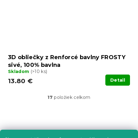
3D obliečky z Renforcé bavlny FROSTY
sivé, 100% bavlna
Skladom
(>10 ks)
13.80 €
Detail
17
položiek celkom
O
v
l
á
Z
d
á
a
p
c