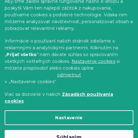
Informácie pre vás
Aby sme zaistili správne fungovanie nášho e-shopu a
i
ä
poskytli Vám ten najlepší zážitok z nakupovania,
e
t
Predajne
p
používame cookies a podobné technológie. Vďaka nim
i
r
Sledovanie objednávky
môžeme analyzovať návštevnosť, personalizovať obsah a
e
v
Možnosti doručenia
zobrazovať relevantné reklamy.
k
Možnosti platby
y
Informácie o používaní našich stránok zdieľame s
v
Reklamácie a vrátenie tovaru
reklamnými a analytickými partnermi. Kliknutím na
ý
Kontakty
„
Prijať všetko
“ nám dávate súhlas so spracovaním
p
Obchodné podmienky
i
všetkých voliteľných cookies.
Nastavenie cookies
si
Podmienky ochrany osobných údajov
s
môžete prispôsobiť alebo cookies úplne
u
Etický kódex
odmietnuť
v „Nastavenie cookies“.
Pre partnerov
Viac sa dozviete v našich
Zásadách používania
cookies
Vytvoril Shoptet Premium
Nastavenie
Copyright 2026
Výpredaj obliečok
. Všetky práva
Súhlasím
vyhradené.
Upraviť nastavenie cookies