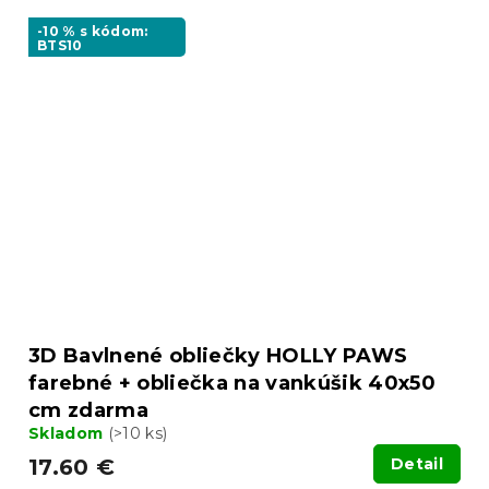
-10 % s kódom:
BTS10
3D Bavlnené obliečky HOLLY PAWS
farebné + obliečka na vankúšik 40x50
cm zdarma
Skladom
(>10 ks)
17.60 €
Detail