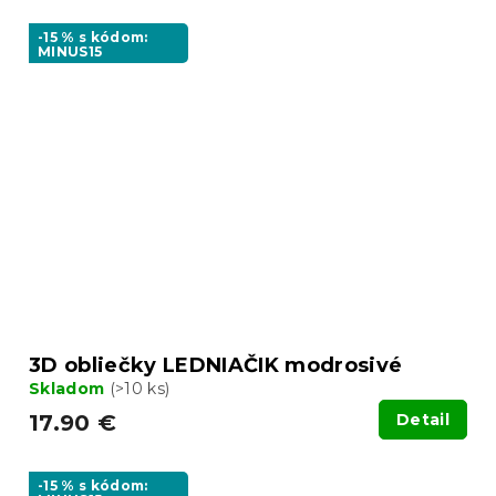
-15 % s kódom:
MINUS15
3D obliečky LEDNIAČIK modrosivé
Skladom
(>10 ks)
17.90 €
Detail
-15 % s kódom: