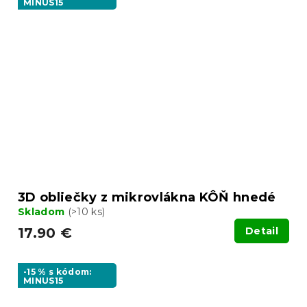
MINUS15
3D obliečky z mikrovlákna KÔŇ hnedé
Skladom
(>10 ks)
17.90 €
Detail
-15 % s kódom:
MINUS15