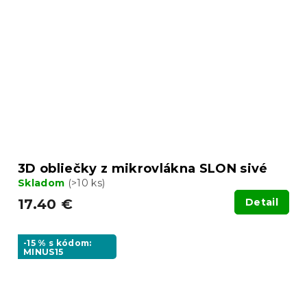
3D obliečky z mikrovlákna SLON sivé
Skladom
(>10 ks)
17.40 €
Detail
-15 % s kódom:
MINUS15