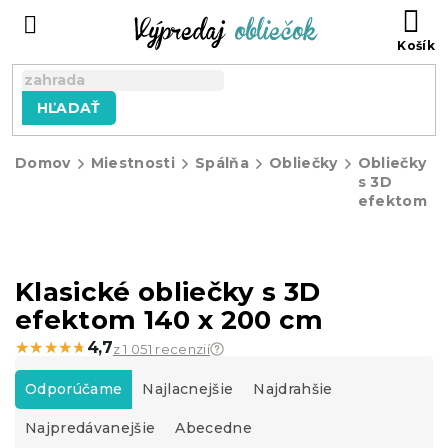
Prejsť
N
na
KO
obsah
HĽADAŤ
Domov
Miestnosti
Spálňa
Obliečky
Obliečky
s 3D
efektom
Klasické obliečky s 3D
efektom 140 x 200 cm
★★★★★
★★★★★
4,7
z 1 051 recenzií
R
a
Odporúčame
Najlacnejšie
Najdrahšie
d
Najpredávanejšie
Abecedne
e