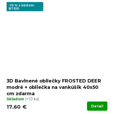
-10 % s kódom:
BTS10
3D Bavlnené obliečky FROSTED DEER
modré + obliečka na vankúšik 40x50
cm zdarma
Skladom
(>10 ks)
17.60 €
Detail