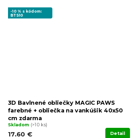
-10 % s kódom:
BTS10
3D Bavlnené obliečky MAGIC PAWS
farebné + obliečka na vankúšik 40x50
cm zdarma
Skladom
(>10 ks)
17.60 €
Detail