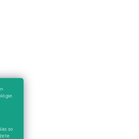
en
lógie.
las so
žete