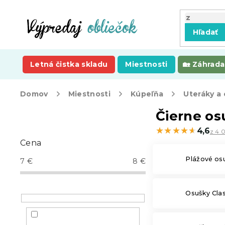
Prejsť
na
obsah
Hľadať
Letná čistka skladu
Miestnosti
Záhrada
Domov
Miestnosti
Kúpeľňa
Uteráky a
B
Čierne os
o
★★★★★
★★★★★
4,6
z 4 0
č
Cena
n
ý
Plážové os
7
€
8
€
p
a
n
Osušky Clas
e
l