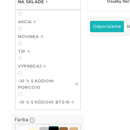
Osušky Nori
NA SKLADE
1
R
AKCIA
0
a
Odporúčame
N
d
NOVINKA
0
e
V
n
ý
i
TIP
0
p
e
i
p
VÝPREDAJ
0
s
r
p
o
-10 % S KÓDOM:
r
d
0
PONCO10
o
u
d
k
u
t
-10 % S KÓDOM: BTS10
0
k
o
t
v
Osuška Clas
Farba
o
?
čierna, 100
v