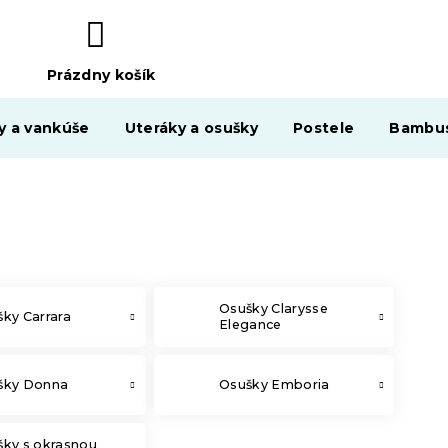
Prázdny košík
NÁKUPNÝ
KOŠÍK
y a vankúše
Uteráky a osušky
Postele
Bambus
Osušky Clarysse
ky Carrara
Elegance
šky Donna
Osušky Emboria
šky s okrasnou