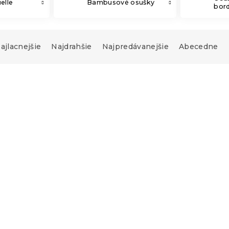
elle
Bambusové osušky
bor
ajlacnejšie
Najdrahšie
Najpredávanejšie
Abecedne
sic 70 x 140 cm
% bavlna