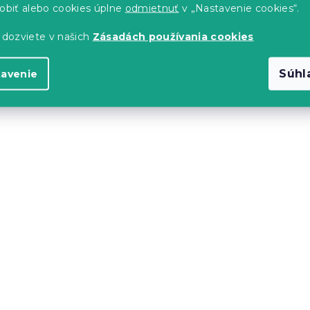
sobiť alebo cookies úplne
odmietnuť
v „Nastavenie cookies“.
 dozviete v našich
Zásadách používania cookies
Súhl
tavenie