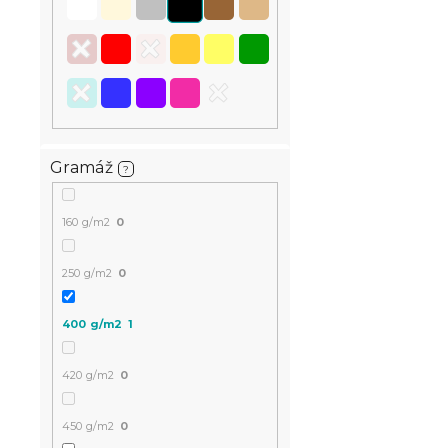
Skladom
(9 ks)
7.50 €
Gramáž
?
160 g/m2
0
250 g/m2
0
400 g/m2
1
420 g/m2
0
450 g/m2
0