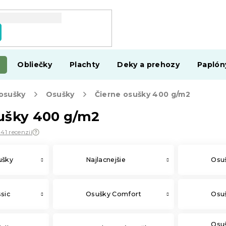
Obliečky
Plachty
Deky a prehozy
Paplón
 osušky
Osušky
Čierne osušky 400 g/m2
ušky 400 g/m2
41 recenzií
ušky
Najlacnejšie
Osuš
sic
Osušky Comfort
Osu
Osu