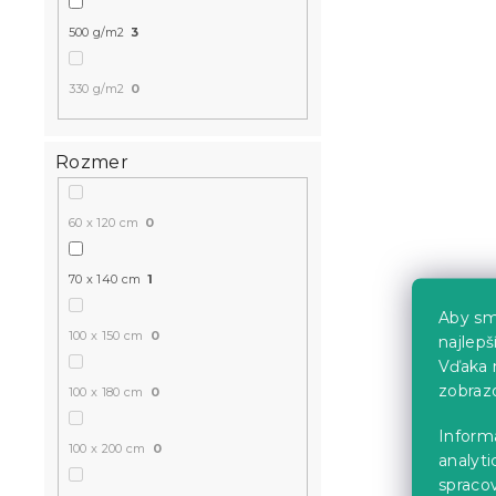
500 g/m2
3
330 g/m2
0
Rozmer
60 x 120 cm
0
70 x 140 cm
1
Aby sm
100 x 150 cm
0
najlep
Vďaka 
zobraz
100 x 180 cm
0
Inform
100 x 200 cm
0
analyti
spraco