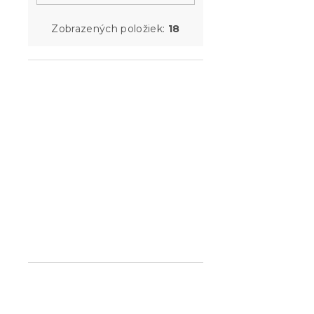
Zobrazených položiek:
18
Sada mikro
obliečok T
CHRISTMAS 
plachta mi
90x200 cm b
Skladom
(>10 k
34.80 €
-15 % s kódom:
MINUS15