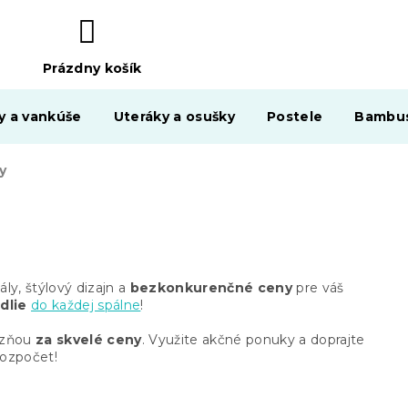
Prázdny košík
NÁKUPNÝ
KOŠÍK
y a vankúše
Uteráky a osušky
Postele
Bambus
y
ály, štýlový dizajn a
bezkonkurenčné ceny
pre váš
dlie
do každej spálne
!
lizňou
za skvelé ceny
. Využite akčné ponuky a doprajte
rozpočet!