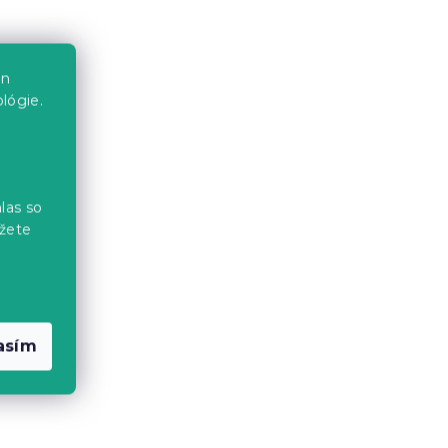
en
lógie.
Sada mikroplyšových
obliečok TIRSO sivo-biele +
las so
plachta mikroplyš SOFT
žete
0 cm
90x200 cm biela, jednolôžko
Skladom
(>10 ks)
34.80 €
asím
-15 % s kódom:
MINUS15