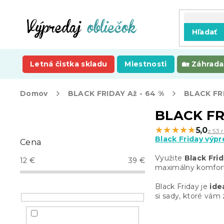
Prejsť
na
obsah
Hľadať
Letná čistka skladu
Miestnosti
Záhrada
Domov
BLACK FRIDAY Až - 64 %
BLACK FR
B
BLACK FRI
o
★★★★★
★★★★★
5,0
z 53 
č
Black Friday výpr
Cena
n
ý
Využite
Black Frid
12
€
39
€
p
maximálny komfort.
a
Black Friday je
ide
n
si sady, ktoré vám 
e
l