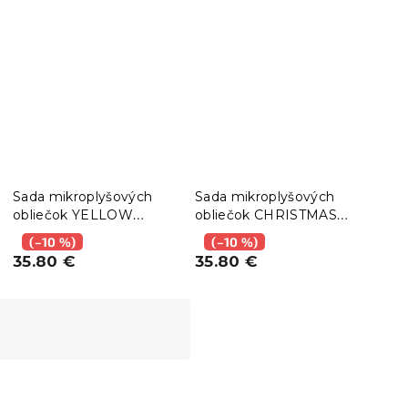
Sada mikroplyšových
Sada mikroplyšových
Súpr
obliečok YELLOW
obliečok CHRISTMAS
obl
BUTTERFLY
DRIFT zelené + plachta
TREE
(–10 %)
(–10 %)
(–
tmavozelené + plachta
mikroplyš SOFT 90x200
mikr
35.80 €
35.80 €
35.
mikroplyš SOFT 90x200
cm biela, jednolôžko
cm b
cm biela, jednolôžko