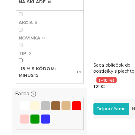
NA SKLADE
18
AKCIA
0
NOVINKA
0
TIP
0
Sada obliečok do
-15 % S KÓDOM:
postieľky s placht
18
MINUS15
JUNGARI, krémov
(–10 %)
12 €
Farba
?
R
a
Odporúčame
N
d
e
V
n
ý