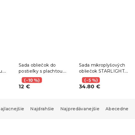
Sada obliečok do
Sada mikroplyšových
ou
postieľky s plachtou
obliečok STARLIGHT
á
LOVITA, ružová
tmavomodré + plachta
(–10 %)
(–5 %)
mikroplyš SOFT 90x200
12 €
34.80 €
cm biela, jednolôžko
ajlacnejšie
Najdrahšie
Najpredávanejšie
Abecedne