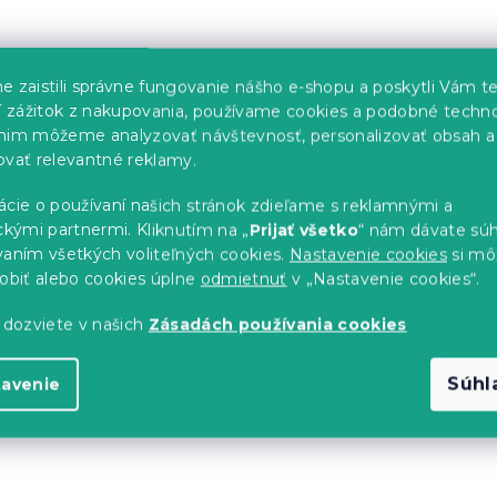
e zaistili správne fungovanie nášho e-shopu a poskytli Vám t
ší zážitok z nakupovania, používame cookies a podobné techno
nim môžeme analyzovať návštevnosť, personalizovať obsah a
ovať relevantné reklamy.
plyšových
Sada mikroplyšových
ácie o používaní našich stránok zdieľame s reklamnými a
HRISTMAS DRIFT
obliečok STARLIGHT
ckými partnermi. Kliknutím na „
Prijať všetko
“ nám dávate súh
achta mikroplyš
tmavomodré + plachta
vaním všetkých voliteľných cookies.
Nastavenie cookies
si mô
0 cm biela,
mikroplyš SOFT 90x20
sobiť alebo cookies úplne
odmietnuť
v „Nastavenie cookies“.
biela, jednolôžko
Skladom
(>10 ks)
 dozviete v našich
Zásadách používania cookies
34.80 €
Súhl
tavenie
-15 % s kódom:
MINUS15