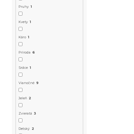
Pruhy
1
Kvety
1
Káro
1
Sada mikro
Príroda
6
obliečok C
krémové + p
Srdce
1
SOFT 90x20
jednolôžko
Vianočné
9
Skladom
(>10 k
34.80 €
Jeleň
2
Zvieratá
3
-15 % s kódom:
MINUS15
Detský
2