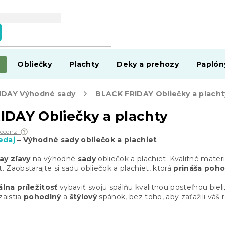
Obliečky
Plachty
Deky a prehozy
Paplón
IDAY Výhodné sady
BLACK FRIDAY Obliečky a placht
DAY Obliečky a plachty
recenzií
edaj
– Výhodné sady obliečok a plachiet
ay zľavy
na výhodné
sady
obliečok a plachiet. Kvalitné materi
 Zaobstarajte si sadu obliečok a plachiet, ktorá
prináša poho
álna príležitosť
vybaviť svoju spálňu kvalitnou posteľnou bie
zaistia
pohodlný
a
štýlový
spánok, bez toho, aby zaťažili váš 