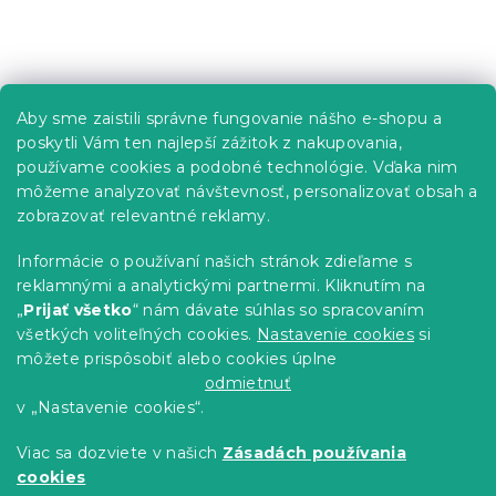
l
á
Z
d
á
a
p
c
Informácie pre vás
Aby sme zaistili správne fungovanie nášho e-shopu a
i
ä
poskytli Vám ten najlepší zážitok z nakupovania,
e
t
Predajne
p
používame cookies a podobné technológie. Vďaka nim
i
r
Sledovanie objednávky
môžeme analyzovať návštevnosť, personalizovať obsah a
e
v
Možnosti doručenia
zobrazovať relevantné reklamy.
k
Možnosti platby
y
Informácie o používaní našich stránok zdieľame s
v
Reklamácie a vrátenie tovaru
reklamnými a analytickými partnermi. Kliknutím na
ý
Kontakty
„
Prijať všetko
“ nám dávate súhlas so spracovaním
p
Obchodné podmienky
i
všetkých voliteľných cookies.
Nastavenie cookies
si
Podmienky ochrany osobných údajov
s
môžete prispôsobiť alebo cookies úplne
u
Etický kódex
odmietnuť
v „Nastavenie cookies“.
Pre partnerov
Viac sa dozviete v našich
Zásadách používania
cookies