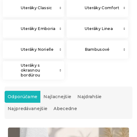
Uteráky Classic
Uteráky Comfort
Uteráky Emboria
Uteráky Linea
Uteráky Norielle
Bambusové
Uteráky s
okrasnou
bordúrou
R
a
Odporúčame
Najlacnejšie
Najdrahšie
d
Najpredávanejšie
Abecedne
e
n
i
V
e
ý
p