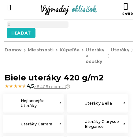
Prejsť
N
na
KO
obsah
HĽADAŤ
Domov
Miestnosti
Kúpeľňa
Uteráky
Uteráky
a
osušky
Biele uteráky 420 g/m2
★★★★★
★★★★★
4,5
z 5 405 recenzií
Nejlacnejšie
Uteráky Bella
Uteráky
Uteráky Clarysse
Uteráky Carrara
Elegance