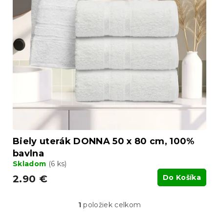
p
r
i
o
s
d
p
u
r
k
o
t
d
o
u
v
k
t
o
v
Biely uterák DONNA 50 x 80 cm, 100%
bavlna
Skladom
(6 ks)
2.90 €
Do Košíka
1
položiek celkom
O
v