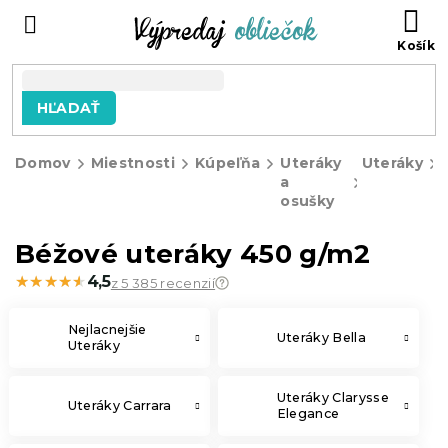
Prejsť
N
na
KO
obsah
HĽADAŤ
Domov
Miestnosti
Kúpeľňa
Uteráky
Uteráky
a
osušky
Béžové uteráky 450 g/m2
★★★★★
★★★★★
4,5
z 5 385 recenzií
Nejlacnejšie
Uteráky Bella
Uteráky
Uteráky Clarysse
Uteráky Carrara
Elegance