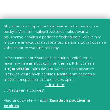
l
á
Z
d
á
a
p
c
Informácie pre vás
Aby sme zaistili správne fungovanie nášho e-shopu a
i
ä
poskytli Vám ten najlepší zážitok z nakupovania,
e
t
Predajne
p
používame cookies a podobné technológie. Vďaka nim
i
r
Sledovanie objednávky
môžeme analyzovať návštevnosť, personalizovať obsah a
e
v
Možnosti doručenia
zobrazovať relevantné reklamy.
k
Možnosti platby
y
Informácie o používaní našich stránok zdieľame s
v
Reklamácie a vrátenie tovaru
reklamnými a analytickými partnermi. Kliknutím na
ý
Kontakty
„
Prijať všetko
“ nám dávate súhlas so spracovaním
p
Obchodné podmienky
i
všetkých voliteľných cookies.
Nastavenie cookies
si
Podmienky ochrany osobných údajov
s
môžete prispôsobiť alebo cookies úplne
u
Etický kódex
odmietnuť
v „Nastavenie cookies“.
Pre partnerov
Viac sa dozviete v našich
Zásadách používania
cookies