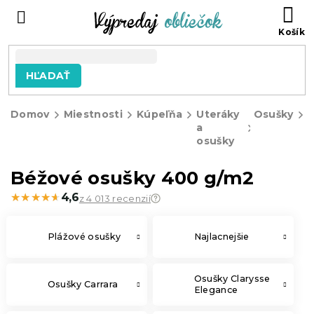
Prejsť
N
na
KO
obsah
HĽADAŤ
Domov
Miestnosti
Kúpeľňa
Uteráky
Osušky
a
o
osušky
Béžové osušky 400 g/m2
★★★★★
★★★★★
4,6
z 4 013 recenzií
Plážové osušky
Najlacnejšie
Osušky Clarysse
Osušky Carrara
Elegance