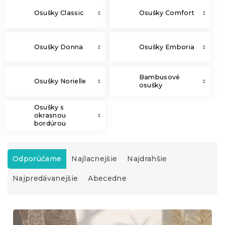
Osušky Classic
Osušky Comfort
Osušky Donna
Osušky Emboria
Bambusové
Osušky Norielle
osušky
Osušky s
okrasnou
bordúrou
R
a
Odporúčame
Najlacnejšie
Najdrahšie
d
Najpredávanejšie
Abecedne
e
n
i
V
e
ý
p