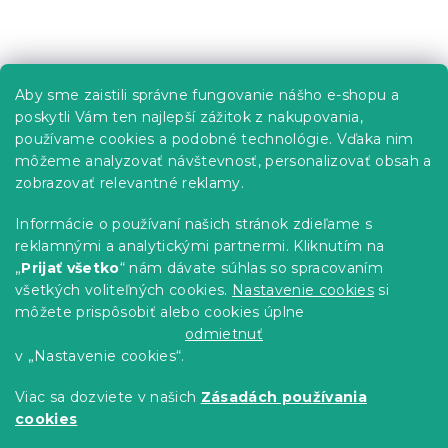
Z
á
p
Informácie pre vás
Aby sme zaistili správne fungovanie nášho e-shopu a
ä
poskytli Vám ten najlepší zážitok z nakupovania,
t
Predajne
používame cookies a podobné technológie. Vďaka nim
i
Sledovanie objednávky
môžeme analyzovať návštevnosť, personalizovať obsah a
e
Možnosti doručenia
zobrazovať relevantné reklamy.
Možnosti platby
Informácie o používaní našich stránok zdieľame s
Reklamácie a vrátenie tovaru
reklamnými a analytickými partnermi. Kliknutím na
Kontakty
„
Prijať všetko
“ nám dávate súhlas so spracovaním
Obchodné podmienky
všetkých voliteľných cookies.
Nastavenie cookies
si
Podmienky ochrany osobných údajov
môžete prispôsobiť alebo cookies úplne
Etický kódex
odmietnuť
v „Nastavenie cookies“.
Pre partnerov
Viac sa dozviete v našich
Zásadách používania
cookies