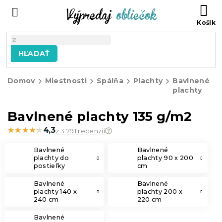
Prejsť
N
na
KO
obsah
HĽADAŤ
Domov
Miestnosti
Spálňa
Plachty
Bavlnené
plachty
Bavlnené plachty 135 g/m2
★★★★★
★★★★★
4,3
z 3 791 recenzií
Bavlnené
Bavlnené
plachty do
plachty 90 x 200
postieľky
cm
Bavlnené
Bavlnené
plachty 140 x
plachty 200 x
240 cm
220 cm
Bavlnené