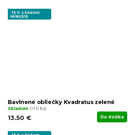
-15 % s kódom:
MINUS15
Bavlnené obliečky Kvadratus zelené
Skladom
(>10 ks)
13.50 €
Do Košíka
-15 % s kódom: