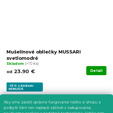
Mušelínové obliečky MUSSARI
svetlomodré
Skladom
(>10 ks)
23.90 €
Detail
od
-15 % s kódom:
MINUS15
Aby sme zaistili správne fungovanie nášho e-shopu a
poskytli Vám ten najlepší zážitok z nakupovania,