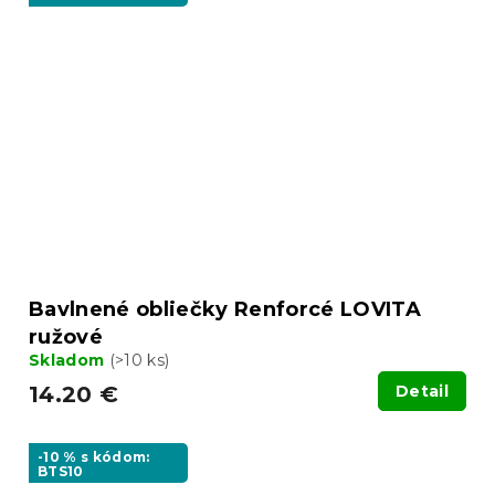
Bavlnené obliečky Renforcé LOVITA
ružové
Skladom
(>10 ks)
14.20 €
Detail
-10 % s kódom:
BTS10