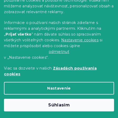
používame cookies a podobné technológie. Vďaka nim
môžeme analyzovať návštevnosť, personalizovať obsah a
zobrazovať relevantné reklamy.
Informácie o používaní našich stránok zdieľame s
reklamnými a analytickými partnermi. Kliknutím na
„
Prijať všetko
“ nám dávate súhlas so spracovaním
všetkých voliteľných cookies.
Nastavenie cookies
si
môžete prispôsobiť alebo cookies úplne
Obliečky z renforcé bavlny FLORWELLA
odmietnuť
biele
v „Nastavenie cookies“.
Skladom
(>10 ks)
Viac sa dozviete v našich
Zásadách používania
16.80 €
Detail
od
cookies
Akcia
Nastavenie
Výpredaj
Top kvalita
Súhlasím
-15 % s kódom:
MINUS15