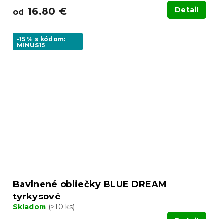
16.80 €
Detail
od
-15 % s kódom:
MINUS15
Bavlnené obliečky BLUE DREAM
tyrkysové
Skladom
(>10 ks)