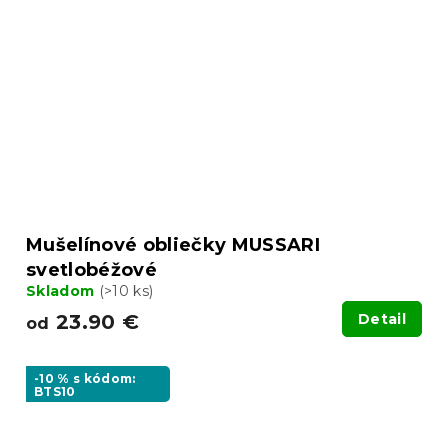
Mušelínové obliečky MUSSARI
svetlobéžové
Skladom
(>10 ks)
23.90 €
Detail
od
-10 % s kódom:
BTS10