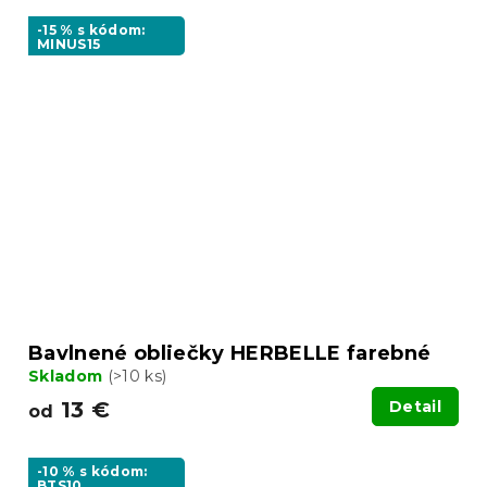
-15 % s kódom:
MINUS15
Bavlnené obliečky HERBELLE farebné
Skladom
(>10 ks)
13 €
Detail
od
-10 % s kódom:
BTS10