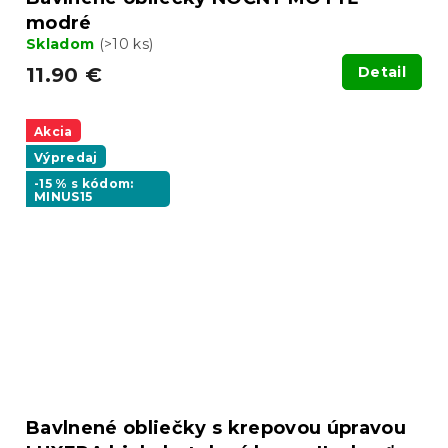
modré
Skladom
(>10 ks)
11.90 €
Detail
Akcia
Výpredaj
-15 % s kódom:
MINUS15
Bavlnené obliečky s krepovou úpravou