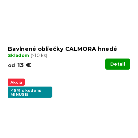
Bavlnené obliečky CALMORA hnedé
Skladom
(>10 ks)
13 €
Detail
od
Akcia
-15 % s kódom:
MINUS15