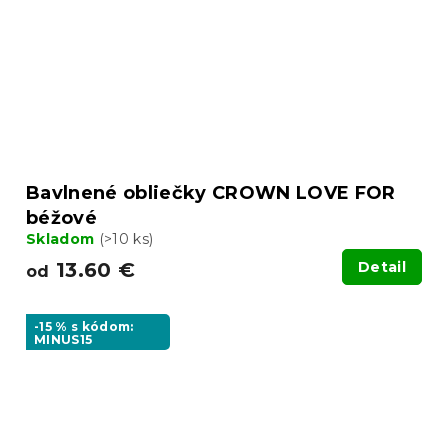
Bavlnené obliečky CROWN LOVE FOR
béžové
Skladom
(>10 ks)
13.60 €
Detail
od
-15 % s kódom:
MINUS15