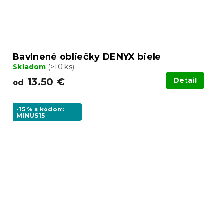
Bavlnené obliečky DENYX biele
Skladom
(>10 ks)
13.50 €
Detail
od
-15 % s kódom:
MINUS15