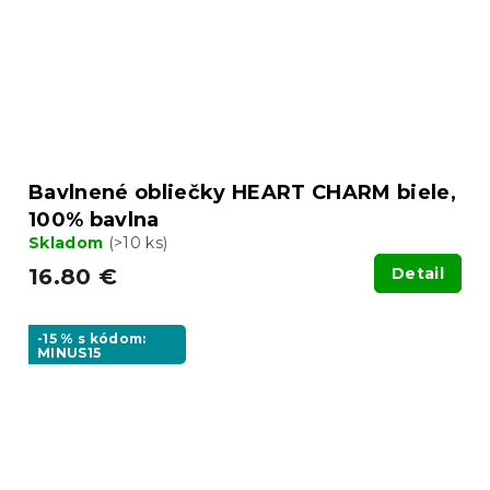
Bavlnené obliečky HEART CHARM biele,
100% bavlna
Skladom
(>10 ks)
16.80 €
Detail
-15 % s kódom:
MINUS15