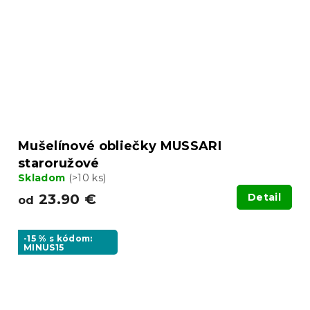
Mušelínové obliečky MUSSARI
staroružové
Skladom
(>10 ks)
23.90 €
Detail
od
-15 % s kódom:
MINUS15