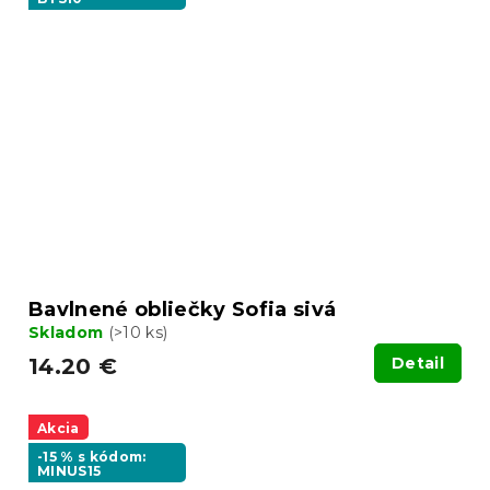
Bavlnené obliečky Sofia sivá
Skladom
(>10 ks)
14.20 €
Detail
Akcia
-15 % s kódom:
MINUS15