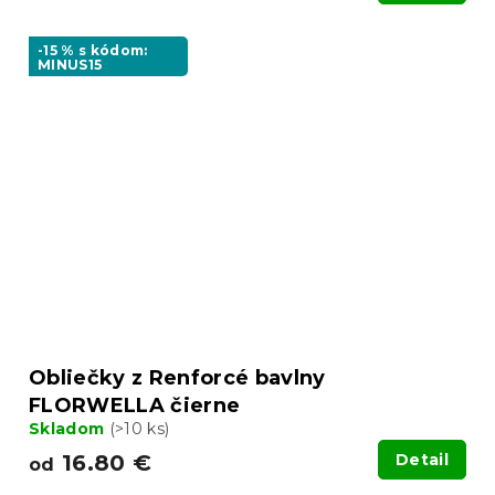
-15 % s kódom:
MINUS15
Obliečky z Renforcé bavlny
FLORWELLA čierne
Skladom
(>10 ks)
16.80 €
Detail
od