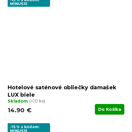
MINUS15
Hotelové saténové obliečky damašek
LUX biele
Skladom
(>10 ks)
14.90 €
Do Košíka
-15 % s kódom:
MINUS15