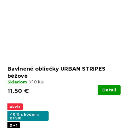
Bavlnené obliečky URBAN STRIPES
béžové
Skladom
(>10 ks)
11.50 €
Detail
Akcia
-10 % s kódom:
BTS10
3 + 1