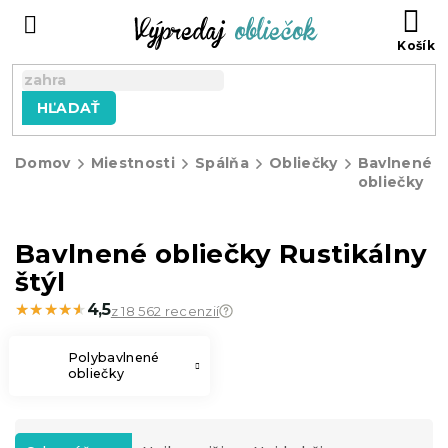
Prejsť
N
na
KO
obsah
HĽADAŤ
Domov
Miestnosti
Spálňa
Obliečky
Bavlnené
obliečky
Bavlnené obliečky Rustikálny
štýl
★★★★★
★★★★★
4,5
z 18 562 recenzií
Polybavlnené
obliečky
R