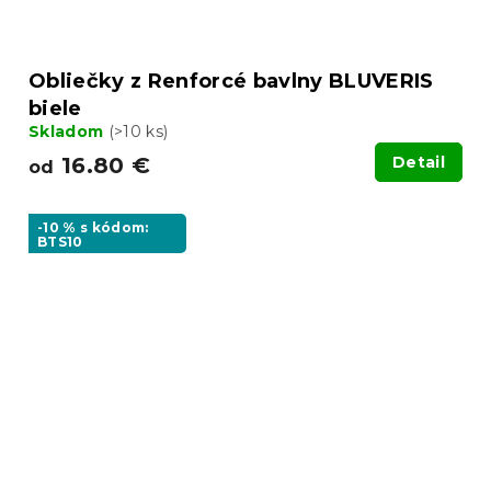
Obliečky z Renforcé bavlny BLUVERIS
biele
Skladom
(>10 ks)
16.80 €
Detail
od
-10 % s kódom:
BTS10