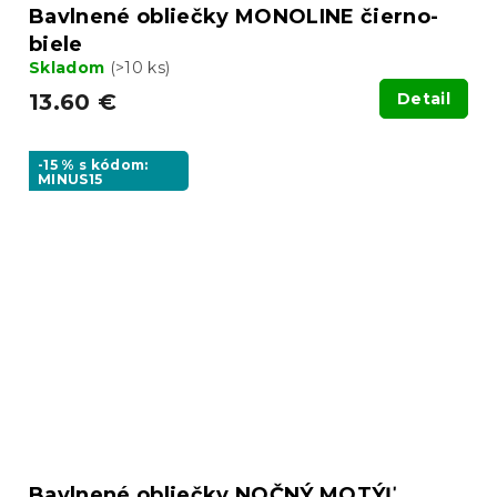
Bavlnené obliečky MONOLINE čierno-
biele
Skladom
(>10 ks)
13.60 €
Detail
-15 % s kódom:
MINUS15
Bavlnené obliečky NOČNÝ MOTÝĽ