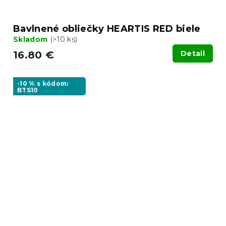
Bavlnené obliečky HEARTIS RED biele
Skladom
(>10 ks)
16.80 €
Detail
-10 % s kódom:
BTS10