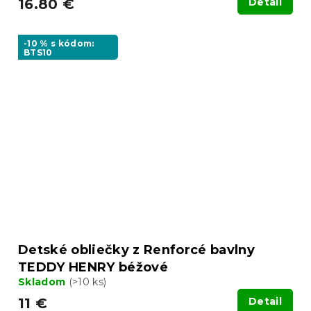
16.80 €
Detail
-10 % s kódom:
BTS10
Detské obliečky z Renforcé bavlny
TEDDY HENRY béžové
Skladom
(>10 ks)
11 €
Detail