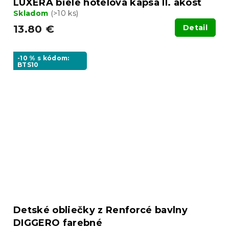
LUXERA biele hotelová kapsa II. akosť
Skladom
(>10 ks)
13.80 €
Detail
-10 % s kódom:
BTS10
Detské obliečky z Renforcé bavlny
DIGGERO farebné