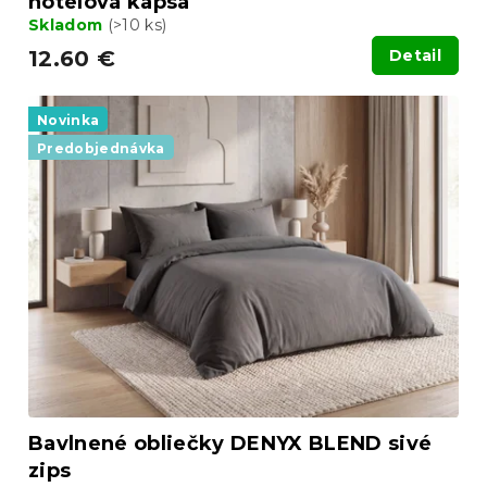
hotelová kapsa
Skladom
(>10 ks)
12.60 €
Detail
Novinka
Predobjednávka
Bavlnené obliečky DENYX BLEND sivé
zips