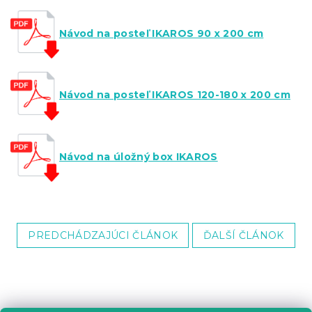
Návod na posteľ IKAROS 90 x 200 cm
Návod na posteľ IKAROS 120-180 x 200 cm
Návod na úložný box IKAROS
PREDCHÁDZAJÚCI ČLÁNOK
ĎALŠÍ ČLÁNOK
Z
á