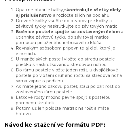
Opatrne otvorte balíky,
skontrolujte všetky diely
aj príslušenstvo
a rozložte si ich na podlahu.
Drevené kolíky vsuňte do otvorov pre kolíky a
závitové tyčky naskrutkujte do závitových matíc.
Bočnice postele spojte so zostaveným čelom
a
utiahnite závitovú tyčku do závitovej matice
pomocou priloženého imbusového kľúča.
Rovnakým spôsobom pripevnite aj diel, ktorý je
v nohách.
U manželských postelí vložte do stredu postele
priečku s naskrutkovanou stredovou nohou.
Do rámu postele vložte jeden rošt, u dvojlôžkové
postele po vložení druhého roštu sa stredová noha
sama zaprie o podlahu.
Ak máte jednolôžkovú posteľ, stačí položiť rošt do
zostaveného rámu postele.
Latkové rošty možno pevne spojiť s posteľou
pomocou skrutiek.
Potom už len položte matrac na rošt a máte
hotovo.
Návod ke stažení ve formátu PDF: