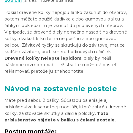
200 cm
si tiež môžete stiahnuť.
Pokiaľ drevené kolíky nepôjdu ľahko zasunúť do otvorov,
potom môžete použiť kladivko alebo gumovou palicu a
ľahkým poklepaním je vsunúť do pripravených otvorov.
V prípade, že drevené diely nemožno nasadiť na drevené
kolíky, dvakrát kliknite na ne päsťou alebo gumovou
palicou. Závitové tyčky sa skrutkujú do závitovej matice
kratším závitom, proti smeru hodinových ručičiek.
Drevené kolíky nelepte lepidlom
, diely by nešli
následne rozmontovať. Tiež stratíte možnosť posteľ
reklamovať, pretože ju znehodnotíte.
Návod na zostavenie postele
Máte pred sebou 2 balíky. Súčasťou balenia je aj
príslušenstvo k samotnej montáži, ktoré zahŕňa drevené
kolíky, zaisťovacie skrutky a ďalšie položky.
Toto
príslušenstvo nájdete v balíku s čelami postele
.
Postup montáže: