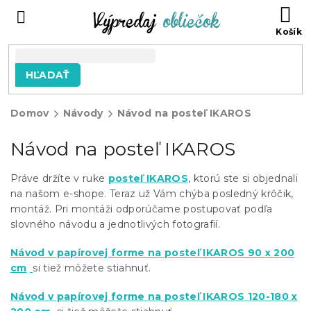
Prejsť
N
na
KO
obsah
HĽADAŤ
Domov
Návody
Návod na posteľ IKAROS
Návod na posteľ IKAROS
Práve držíte v ruke
posteľ IKAROS
, ktorú ste si objednali
na našom e-shope. Teraz už Vám chýba posledný krôčik,
montáž. Pri montáži odporúčame postupovať podľa
slovného návodu a jednotlivých fotografií.
Návod v papírovej forme na posteľ IKAROS 90 x 200
cm
si tiež môžete stiahnuť.
Návod v papírovej forme na posteľ IKAROS 120-180 x