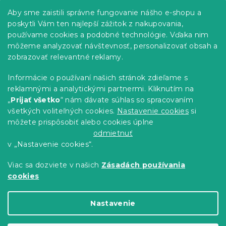
p
Informácie pre vás
Aby sme zaistili správne fungovanie nášho e-shopu a
ä
poskytli Vám ten najlepší zážitok z nakupovania,
t
Predajne
používame cookies a podobné technológie. Vďaka nim
i
Sledovanie objednávky
môžeme analyzovať návštevnosť, personalizovať obsah a
e
Možnosti doručenia
zobrazovať relevantné reklamy.
Možnosti platby
Informácie o používaní našich stránok zdieľame s
Reklamácie a vrátenie tovaru
reklamnými a analytickými partnermi. Kliknutím na
Kontakty
„
Prijať všetko
“ nám dávate súhlas so spracovaním
Obchodné podmienky
všetkých voliteľných cookies.
Nastavenie cookies
si
Podmienky ochrany osobných údajov
môžete prispôsobiť alebo cookies úplne
Etický kódex
odmietnuť
v „Nastavenie cookies“.
Pre partnerov
Viac sa dozviete v našich
Zásadách používania
cookies
Vytvoril Shoptet Premium
Nastavenie
Copyright 2026
Výpredaj obliečok
. Všetky práva