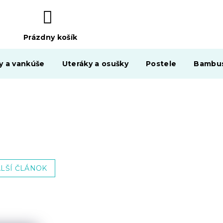
Prázdny košík
NÁKUPNÝ
KOŠÍK
y a vankúše
Uteráky a osušky
Postele
Bambus
LŠÍ ČLÁNOK