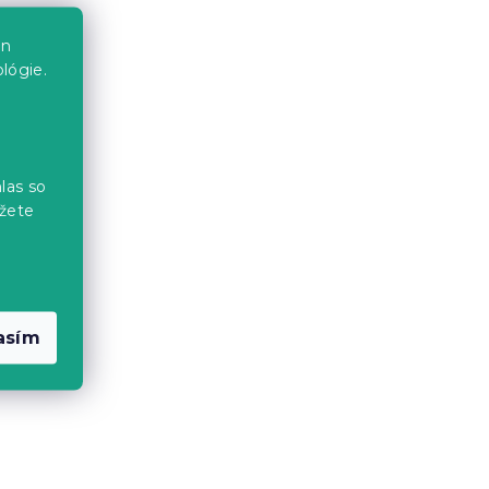
en
lógie.
las so
žete
asím