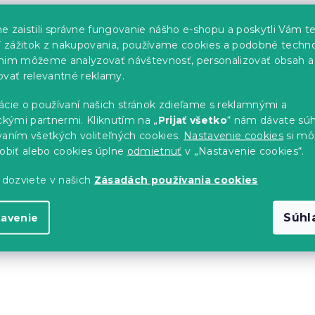
e zaistili správne fungovanie nášho e-shopu a poskytli Vám t
ší zážitok z nakupovania, používame cookies a podobné techno
nim môžeme analyzovať návštevnosť, personalizovať obsah a
ovať relevantné reklamy.
ácie o používaní našich stránok zdieľame s reklamnými a
ckými partnermi. Kliknutím na „
Prijať všetko
“ nám dávate súh
vaním všetkých voliteľných cookies.
Nastavenie cookies
si mô
sobiť alebo cookies úplne
odmietnuť
v „Nastavenie cookies“.
 dozviete v našich
Zásadách používania cookies
Súhl
tavenie