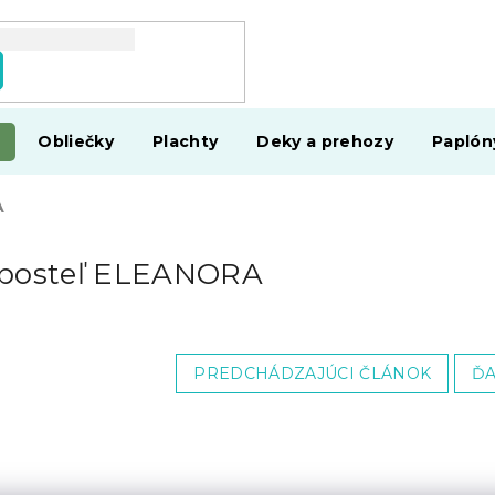
Obliečky
Plachty
Deky a prehozy
Paplón
A
 posteľ ELEANORA
PREDCHÁDZAJÚCI ČLÁNOK
ĎA