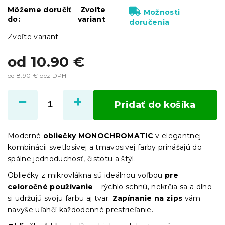
Môžeme doručiť
Zvoľte
Možnosti
do:
variant
doručenia
Zvoľte variant
od
10.90 €
od
8.90 €
bez DPH
Jednotková
cena:
Pridať do košíka
Moderné
obliečky MONOCHROMATIC
v elegantnej
kombinácii svetlosivej a tmavosivej farby prinášajú do
spálne jednoduchosť, čistotu a štýl.
Obliečky z mikrovlákna sú ideálnou voľbou
pre
celoročné používanie
– rýchlo schnú, nekrčia sa a dlho
si udržujú svoju farbu aj tvar.
Zapínanie na zips
vám
navyše uľahčí každodenné prestrieľanie.