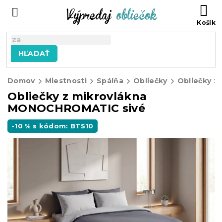
Prejsť
N
na
KO
obsah
HĽADAŤ
Domov
Miestnosti
Spálňa
Obliečky
Obliečky z
Obliečky z mikrovlákna
MONOCHROMATIC sivé
-10 % s kódom: BTS10