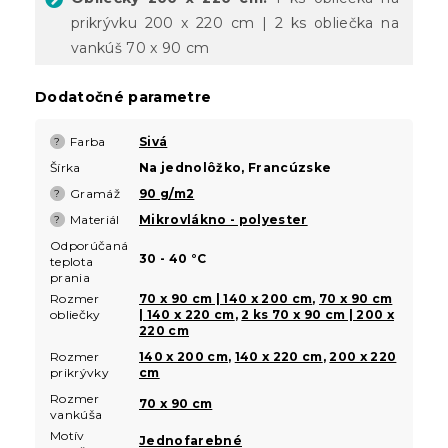
prikrývku 200 x 220 cm | 2 ks obliečka na
vankúš 70 x 90 cm
Dodatočné parametre
Farba
Sivá
?
Šírka
Na jednolôžko, Francúzske
Gramáž
90 g/m2
?
Materiál
Mikrovlákno - polyester
?
Odporúčaná
30 - 40 °C
teplota
prania
Rozmer
70 x 90 cm | 140 x 200 cm
,
70 x 90 cm
obliečky
| 140 x 220 cm
,
2 ks 70 x 90 cm | 200 x
220 cm
Rozmer
140 x 200 cm
,
140 x 220 cm
,
200 x 220
prikrývky
cm
Rozmer
70 x 90 cm
vankúša
Motív
Jednofarebné