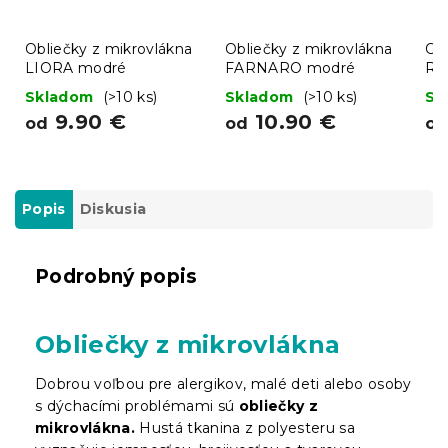
Obliečky z mikrovlákna
Obliečky z mikrovlákna
Obl
LIORA modré
FARNARO modré
RA
Skladom
(>10 ks)
Skladom
(>10 ks)
Sk
9.90 €
10.90 €
od
od
o
Popis
Diskusia
Podrobný popis
Obliečky z mikrovlákna
Dobrou voľbou pre alergikov, malé deti alebo osoby
s dýchacími problémami sú
obliečky z
mikrovlákna.
Hustá tkanina z polyesteru sa