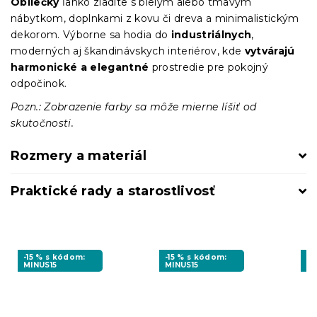
Obliečky
ľahko zladíte s bielym alebo tmavým
nábytkom, doplnkami z kovu či dreva a minimalistickým
dekorom. Výborne sa hodia do
industriálnych
,
moderných aj škandinávskych interiérov, kde
vytvárajú
harmonické a elegantné
prostredie pre pokojný
odpočinok.
Pozn.: Zobrazenie farby sa môže mierne líšiť od
skutočnosti.
Rozmery a materiál
Praktické rady a starostlivosť
-15 % s kódom:
-15 % s kódom:
-1
MINUS15
MINUS15
MI