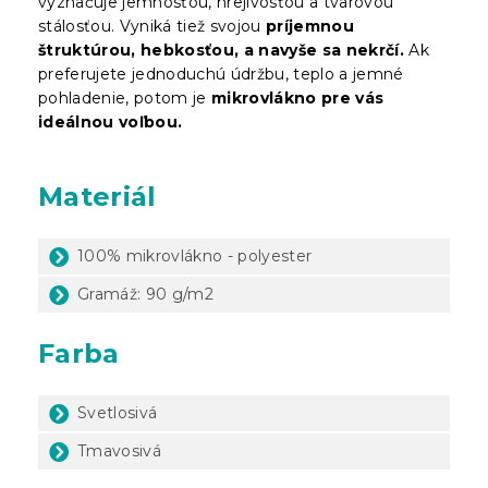
vyznačuje jemnosťou, hrejivosťou a tvarovou
stálosťou. Vyniká tiež svojou
príjemnou
štruktúrou, hebkosťou, a navyše sa nekrčí.
Ak
preferujete jednoduchú údržbu, teplo a jemné
pohladenie, potom je
mikrovlákno pre vás
ideálnou voľbou.
Materiál
100% mikrovlákno - polyester
Gramáž: 90 g/m2
Farba
Svetlosivá
Tmavosivá