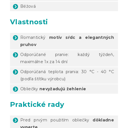
Béžová
Vlastnosti
Romantický
motív sŕdc a elegantných
pruhov
Odporúčané pranie: každý týždeň,
maximálne 1x za 14 dní
Odporúčaná teplota prania: 30 °C - 40 °C
(podľa štítku výrobcu)
Obliečky
nevyžadujú žehlenie
Praktické rady
Pred prvým použitím obliečky
dôkladne
vyperte