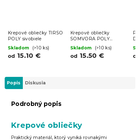
Krepové obliečky TIRSO
Krepové obliečky
Po
POLY sivobiele
SOMVORA POLY
DA
farebné
Skladom
(>10 ks)
Skladom
(>10 ks)
Sk
15.10 €
15.50 €
od
od
o
Popis
Diskusia
Podrobný popis
Krepové obliečky
Praktický materiál, ktorý vyniká rovnakými