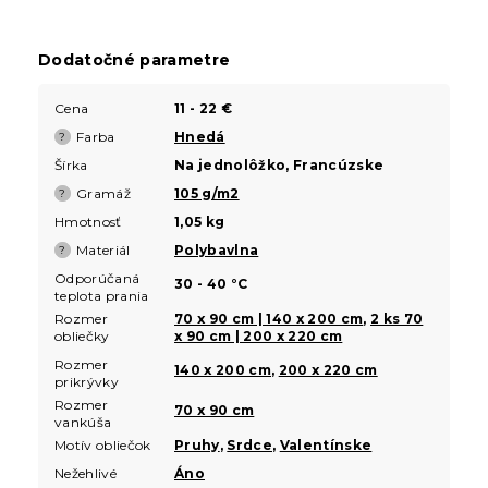
Dodatočné parametre
Cena
11 - 22 €
Farba
Hnedá
?
Šírka
Na jednolôžko, Francúzske
Gramáž
105 g/m2
?
Hmotnosť
1,05 kg
Materiál
Polybavlna
?
Odporúčaná
30 - 40 °C
teplota prania
Rozmer
70 x 90 cm | 140 x 200 cm
,
2 ks 70
obliečky
x 90 cm | 200 x 220 cm
Rozmer
140 x 200 cm
,
200 x 220 cm
prikrývky
Rozmer
70 x 90 cm
vankúša
Motív obliečok
Pruhy
,
Srdce
,
Valentínske
Nežehlivé
Áno