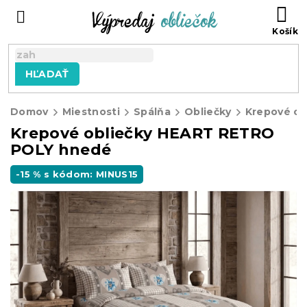
Prejsť
N
na
KO
obsah
HĽADAŤ
Domov
Miestnosti
Spálňa
Obliečky
Krepové ob
Krepové obliečky HEART RETRO
POLY hnedé
-15 % s kódom: MINUS15