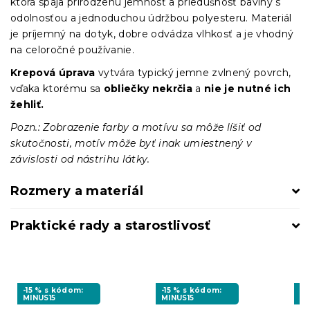
ktorá spája prirodzenú jemnosť a priedušnosť bavlny s
odolnosťou a jednoduchou údržbou polyesteru. Materiál
je príjemný na dotyk, dobre odvádza vlhkosť a je vhodný
na celoročné používanie.
Krepová úprava
vytvára typický jemne zvlnený povrch,
vďaka ktorému sa
obliečky nekrčia
a
nie je nutné ich
žehliť.
Pozn.: Zobrazenie farby a motívu sa môže líšiť od
skutočnosti, motív môže byť inak umiestnený v
závislosti od nástrihu látky.
Rozmery a materiál
Praktické rady a starostlivosť
-15 % s kódom:
-15 % s kódom:
-1
MINUS15
MINUS15
MI