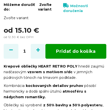
Môžeme doručiť
Zvoľte
Možnosti
do:
variant
doručenia
Zvoľte variant
od
15.10 €
od
12.30 €
bez DPH
Jednotková
cena:
Pridať do košíka
Krepové obliečky HEART RETRO POLY
hnedé zaujmú
nadčasovým
vzorem s motívom sŕdc
v jemných
púdrových tónoch na tmavom podklade.
Kombinácia
kockovaných detailov pruhov
pôsobí
harmonicky a dodá spálni útulnú
atmosféru s
nádychom romantiky.
Obliečky sú vyrobené
z 50% bavlny a 50% polyesteru
,