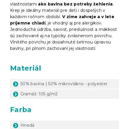
vlastnosťami
ako bavlna bez potreby žehlenia
.
Krep je ideálny materiál pre deti i dospelých v
každom ročnom období.
V zime zahreje a v lete
príjemne chladí
, je vhodný aj pre alergikov.
Jednoduchá údržba, savosť, priedušnosť a mäkkosť
sú zachované aj na typicky zvrásnenom povrchu.
Vlnitého povrchu je dosiahnuté šetrnou úpravou
bavlny, pri plnom zachovaní jej vlastností.
Materiál
50% bavlna | 50% mikrovlákno - polyester
Gramáž: 105 g/m2
Farba
Hnedá