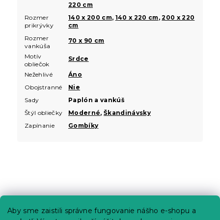
220 cm
Rozmer
140 x 200 cm
,
140 x 220 cm
,
200 x 220
prikrývky
cm
Rozmer
70 x 90 cm
vankúša
Motív
Srdce
obliečok
Nežehlivé
Áno
Obojstranné
Nie
Sady
Paplón a vankúš
Štýl obliečky
Moderné
,
Škandinávsky
Zapínanie
Gombíky
Z
á
p
Informácie pre vás
Aby sme zaistili správne fungovanie nášho e-shopu a
ä