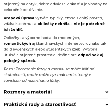
príjemný na dotyk, dobre odvádza vlhkosť a je vhodný na
celoročné používanie.
Krepová úprava
vytvára typický jemne zvlnitý povrch,
vďaka ktorému sa
obliečky nekrčia
a
nie je potrebné
ich žehliť.
Obliečky sa výborne hodia do moderných,
romantických
aj škandinávskych interiérov, rovnako tak
do dievčenských alebo študentských izieb. Vytvoria
útulné a príjemné prostredie ideálne pre
odpočinok aj
pokojný spánok.
Pozn.: Zobrazenie farby a motívu sa môže líšiť od
skutočnosti, motív môže byť inak umiestnený v
závislosti od nastrihania látky.
Rozmery a materiál
Praktické rady a starostlivosť