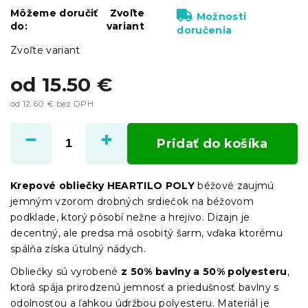
Môžeme doručiť
Zvoľte
Možnosti
do:
variant
doručenia
Zvoľte variant
od
15.50 €
od
12.60 €
bez DPH
Jednotková
cena:
Pridať do košíka
Krepové obliečky HEARTILO POLY
béžové zaujmú
jemným vzorom drobných srdiečok na béžovom
podklade, ktorý pôsobí nežne a hrejivo. Dizajn je
decentný, ale predsa má osobitý šarm, vďaka ktorému
spálňa získa útulný nádych.
Obliečky sú vyrobené
z 50% bavlny a 50% polyesteru
,
ktorá spája prirodzenú jemnosť a priedušnosť bavlny s
odolnosťou a ľahkou údržbou polyesteru. Materiál je