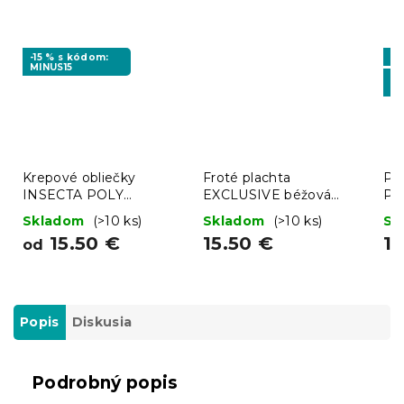
-15 % s kódom:
Vý
MINUS15
-1
BT
Krepové obliečky
Froté plachta
Pr
INSECTA POLY
EXCLUSIVE béžová
Pr
krémové
200x220 cm
Skladom
(>10 ks)
Skladom
(>10 ks)
Sk
15.50 €
15.50 €
11
od
Popis
Diskusia
Podrobný popis