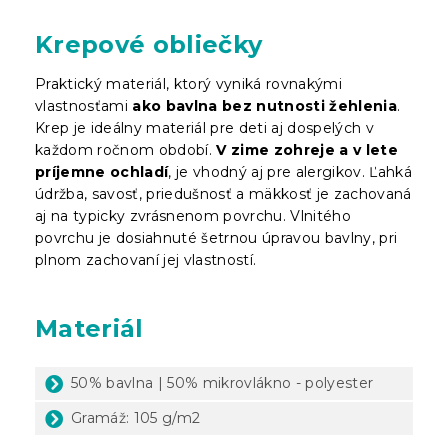
Krepové obliečky
Praktický materiál, ktorý vyniká rovnakými
vlastnosťami
ako bavlna bez nutnosti žehlenia
.
Krep je ideálny materiál pre deti aj dospelých v
každom ročnom období.
V zime zohreje a v lete
príjemne ochladí
, je vhodný aj pre alergikov. Ľahká
údržba, savosť, priedušnosť a mäkkosť je zachovaná
aj na typicky zvrásnenom povrchu. Vlnitého
povrchu je dosiahnuté šetrnou úpravou bavlny, pri
plnom zachovaní jej vlastností.
Materiál
50% bavlna | 50% mikrovlákno - polyester
Gramáž: 105 g/m2