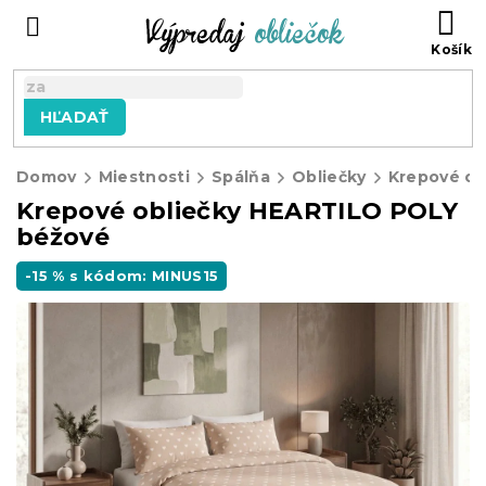
Prejsť
N
na
KO
obsah
HĽADAŤ
Domov
Miestnosti
Spálňa
Obliečky
Krepové ob
Krepové obliečky HEARTILO POLY
béžové
-15 % s kódom: MINUS15