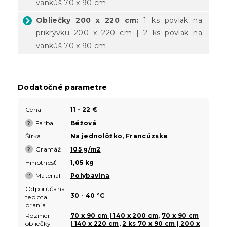
vankúš 70 x 90 cm
Obliečky 200 x 220 cm:
1 ks povlak na
prikrývku 200 x 220 cm | 2 ks povlak na
vankúš 70 x 90 cm
Dodatočné parametre
Cena
11 - 22 €
Farba
Béžová
?
Šírka
Na jednolôžko, Francúzske
Gramáž
105 g/m2
?
Hmotnosť
1,05 kg
Materiál
Polybavlna
?
Odporúčaná
30 - 40 °C
teplota
prania
Rozmer
70 x 90 cm | 140 x 200 cm
,
70 x 90 cm
obliečky
| 140 x 220 cm
,
2 ks 70 x 90 cm | 200 x