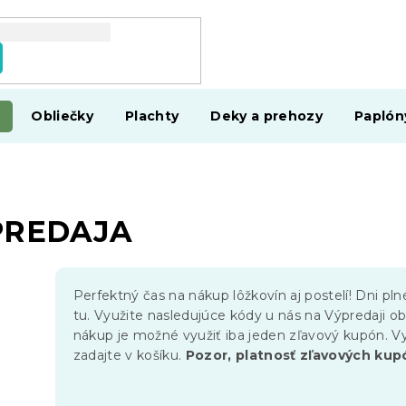
Obliečky
Plachty
Deky a prehozy
Paplón
PREDAJA
Perfektný čas na nákup lôžkovín aj postelí! Dni pl
tu. Využite nasledujúce kódy u nás na Výpredaji ob
nákup je možné využiť iba jeden zľavový kupón. Vy
zadajte v košíku.
Pozor, platnosť zľavových kupó