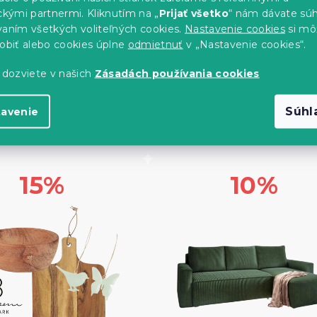
ckými partnermi. Kliknutím na „
Prijať všetko
“ nám dávate súh
vaním všetkých voliteľných cookies.
Nastavenie cookies
si mô
sobiť alebo cookies úplne
odmietnuť
v „Nastavenie cookies“.
 dozviete v našich
Zásadách používania cookies
Zľavový kód:
Zľavový kód:
RADER15
DNIMAZLICK
Súhl
tavenie
SNÉ DOPLNKY RADER
NIEČO PRE MILAČIKA
15%
10%