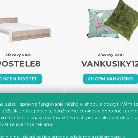
Zľavový kód:
Zľavový kód:
POSTELE8
VANKUSIKY1
CHCEM POSTEĹ
CHCEM VANKÚŠIKY
15%
13%
e zaistili správne fungovanie nášho e-shopu a poskytli Vám t
ší zážitok z nakupovania, používame cookies a podobné techno
nim môžeme analyzovať návštevnosť, personalizovať obsah a
ovať relevantné reklamy.
ácie o používaní našich stránok zdieľame s reklamnými a