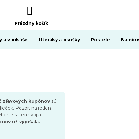
Prázdny košík
NÁKUPNÝ
KOŠÍK
y a vankúše
Uteráky a osušky
Postele
Bambus
né
zľavových kupónov
sú
liečok. Pozor, na jeden
berte si ten svoj a
nov už vypršala.