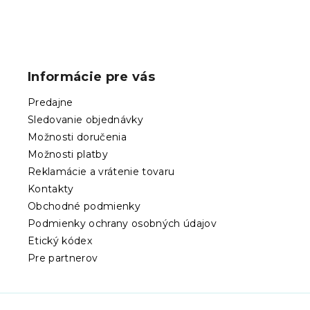
Z
á
p
Informácie pre vás
ä
t
Predajne
i
Sledovanie objednávky
e
Možnosti doručenia
Možnosti platby
Reklamácie a vrátenie tovaru
Kontakty
Obchodné podmienky
Podmienky ochrany osobných údajov
Etický kódex
Pre partnerov