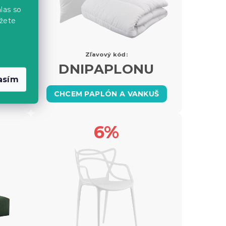
las so
žete
Zľavový kód:
OV
DNIPAPLONU
asím
CHCEM PAPLÓN A VANKUŠ
6%