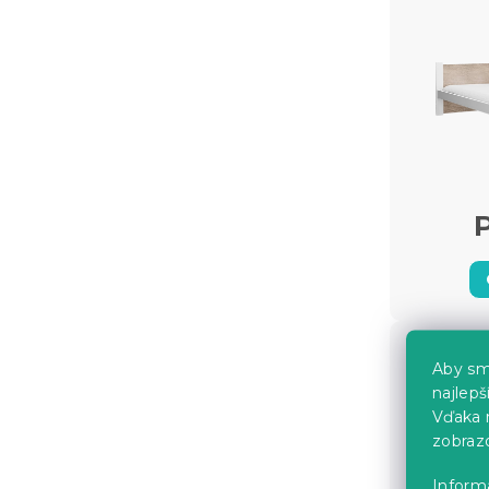
Aby sm
najlep
Vďaka 
zobraz
Inform