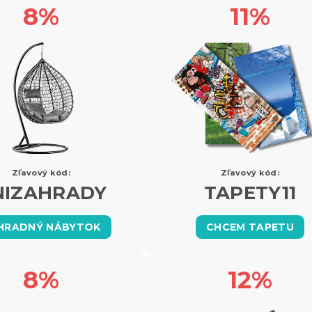
8%
11%
Zľavový kód:
Zľavový kód:
NIZAHRADY
TAPETY11
HRADNÝ NÁBYTOK
CHCEM TAPETU
8%
12%