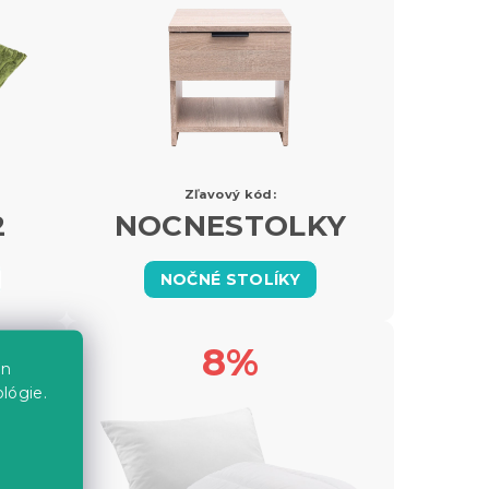
Zľavový kód:
2
NOCNESTOLKY
NOČNÉ STOLÍKY
8%
en
lógie.