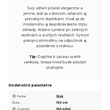
Sivý odtieň pôsobí elegantne a
jemne, ladí sa s drevom, ratanom aj
prírodnými doplnkami. Hodí sa do
moderného aj škandinávskeho štýlu
záhrady. Krásne vynikne pri zelených
rastlinách a svetlých textíliách. Vytvorí
pokojnú atmosféru na odpočinok aj
posedenie s rodinou.
Tip:
Doplňte k závesu svetlé
vankúše, terasa hneď bude pôsobiť
útulnejšie.
Dodatočné parametre
Farba
Sivá
?
Šírka
150 cm
Gramáž
150 g/m2
?