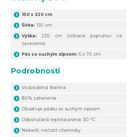
150 x 220 cm
Šírka:
150 cm
Výška:
220 cm (vrátane popruhov na
zavesenie)
Pás so suchým zipsom:
6 x 70 cm
Podrobnosti
Vodoodolná tkanina
80% zatienenie
Obsahuje pásku so suchým zipsom
Odporúčaná teplota prania: 30 °C
Nebieliť, nečistiť chemicky