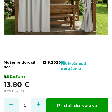
Môžeme doručiť
12.8.2026
Možnosti
do:
doručenia
Skladom
(>10 ks)
13.80 €
11.20 € bez DPH
Jednotková
cena:
Pridať do košíka