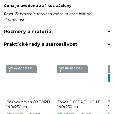
Cena je uvedená za 1 kus záclony.
Pozn. Zobrazenie farby sa môže mierne líšiť od
skutočnosti.
Rozmery a materiál
Praktické rady a starostlivosť
Vyskúšajte v AR
Vyskúšajte v AR
Vy
❖
❖
❖
-1
BT
Béžový záves OXFORD
Záves OXFORD LIGHT
Zá
140x250 cm
140x250 cm,
14
tmavozelený