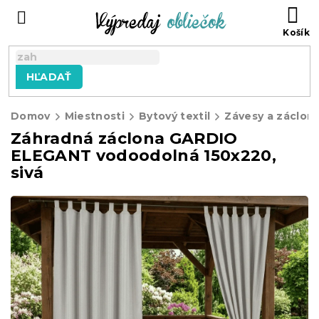
Prejsť
N
na
KO
obsah
HĽADAŤ
Domov
Miestnosti
Bytový textil
Závesy a záclon
Záhradná záclona GARDIO
ELEGANT vodoodolná 150x220,
sivá