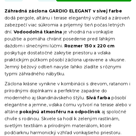
Záhradná záclona GARDIO ELEGANT v sivej farbe
dodá pergole, altánu i terase elegantný vzhľad a zároveň
zabezpečí viac súkromia a príjemný tieň počas letných
dní.
Vodoodolná tkanina
je vhodná na vonkajšie
použitie a pomáha chrániť posedenie pred ľahkým
dažďom i slnečnými lúčmi.
Rozmer 150 x 220 cm
poskytuje dostatočné zakrytie priestoru a vďaka
praktickým pútkom pôsobí záclona upravene a vkusne.
Jemný béžový odtieň navyše ľahko zladíte s rôznymi
typmi záhradného nábytku.
Záclona krásne vynikne v kombinácii s drevom, ratanom i
prírodnými doplnkami a perfektne zapadne do
moderného aj škandinávskeho štýlu.
Sivá farba
pôsobí
elegantne a jemne, vďaka čomu vytvorí na terase alebo v
altáne
pokojnú atmosféru na odpočinok
aj spoločné
chvíle s rodinou. Skvele sa hodí k zeleným rastlinám,
svetlým textíliám a prírodným materiálom, ktoré
podčiarknu harmonický vzhľad vonkajšieho priestoru.