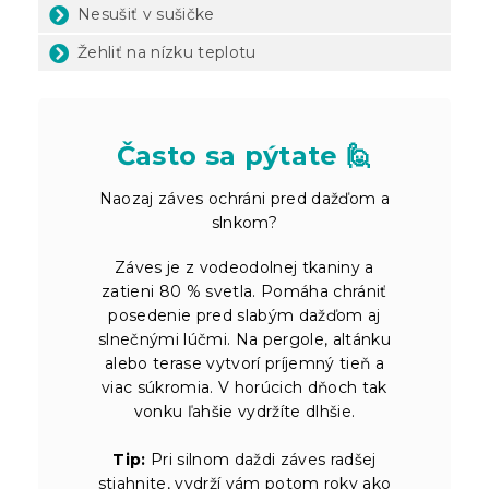
Nesušiť v sušičke
Žehliť na nízku teplotu
Často sa pýtate 🙋
Naozaj záves ochráni pred dažďom a
slnkom?
Záves je z vodeodolnej tkaniny a
zatieni 80 % svetla. Pomáha chrániť
posedenie pred slabým dažďom aj
slnečnými lúčmi. Na pergole, altánku
alebo terase vytvorí príjemný tieň a
viac súkromia. V horúcich dňoch tak
vonku ľahšie vydržíte dlhšie.
Tip:
Pri silnom daždi záves radšej
stiahnite, vydrží vám potom roky ako