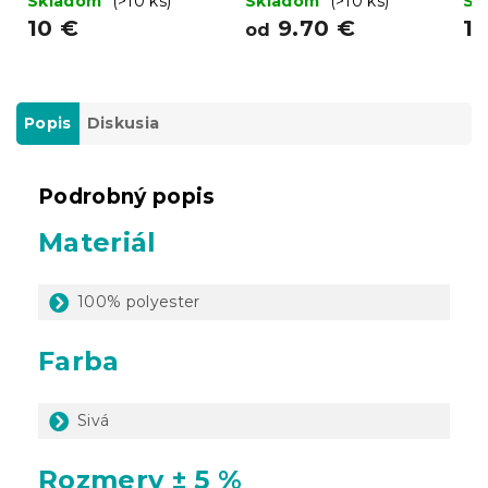
Skladom
(>10 ks)
Skladom
(>10 ks)
Sk
10 €
9.70 €
1
od
Popis
Diskusia
Podrobný popis
Materiál
100% polyester
Farba
Sivá
Rozmery ± 5 %