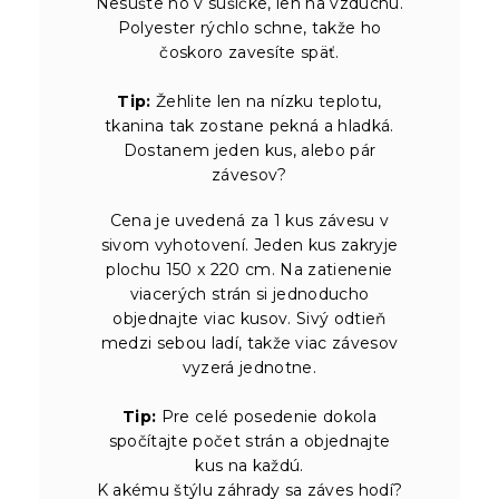
Nesušte ho v sušičke, len na vzduchu.
Polyester rýchlo schne, takže ho
čoskoro zavesíte späť.
Tip:
Žehlite len na nízku teplotu,
tkanina tak zostane pekná a hladká.
Dostanem jeden kus, alebo pár
závesov?
Cena je uvedená za 1 kus závesu v
sivom vyhotovení. Jeden kus zakryje
plochu 150 x 220 cm. Na zatienenie
viacerých strán si jednoducho
objednajte viac kusov. Sivý odtieň
medzi sebou ladí, takže viac závesov
vyzerá jednotne.
Tip:
Pre celé posedenie dokola
spočítajte počet strán a objednajte
kus na každú.
K akému štýlu záhrady sa záves hodí?