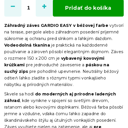
cena:
Pridať do košíka
Záhradný záves GARDIO EASY v béžovej farbe
vytvorí
na terase, pergole alebo záhradnom posedení príjemné
súkromie aj ochranu pred slnkom a ľahkým dažďom.
Vodeodolná tkanina
je praktická na každodenné
používanie a zároveň pôsobí elegantným dojmom. Záves
o rozmere 150 x 200 cm je
vybavený kovovými
krúžkami
pre jednoduché zavesenie a
páskou na
suchý zips
pre pohodlné upevnenie. Neutrálny béžový
odtieň ľahko zladíte s rôznymi typmi vonkajšieho
nábytku aj prírodných materiálov.
Skvele sa hodí
do moderných aj prírodne ladených
záhrad
, kde vynikne v spojení so svetlým drevom,
ratanom alebo kovovými doplnkami. Béžová farba pôsobí
jemne a vzdušne, vďaka čomu ľahko zapadne do
škandinávskeho štýlu aj útulných vonkajších posedení.
Záves využijete nielen na zatienenie, ale aj
pre