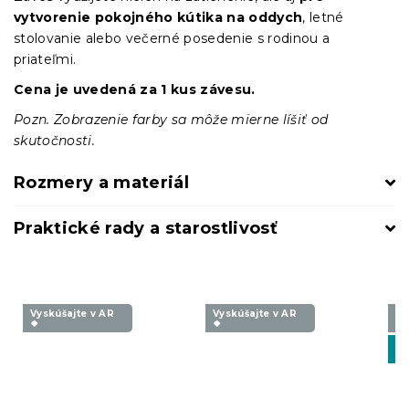
vytvorenie pokojného kútika na oddych
, letné
stolovanie alebo večerné posedenie s rodinou a
priateľmi.
Cena je uvedená za 1 kus závesu.
Pozn. Zobrazenie farby sa môže mierne líšiť od
skutočnosti.
Rozmery a materiál
Praktické rady a starostlivosť
Vyskúšajte v AR
Vyskúšajte v AR
Vy
❖
❖
❖
-1
BT