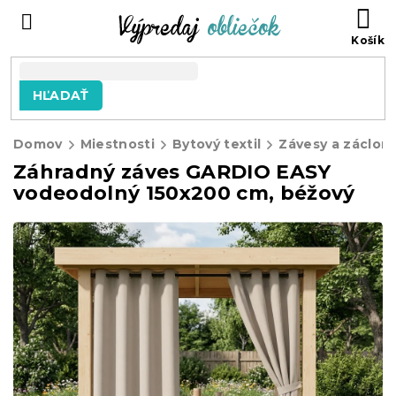
Prejsť
N
na
KO
obsah
HĽADAŤ
Domov
Miestnosti
Bytový textil
Závesy a záclon
Záhradný záves GARDIO EASY
vodeodolný 150x200 cm, béžový