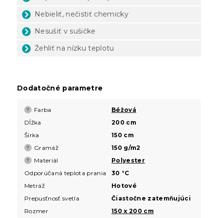
Nebieliť, nečistiť chemicky
Nesušiť v sušičke
Žehliť na nízku teplotu
Dodatočné parametre
Farba
Béžová
?
Dĺžka
200 cm
Šírka
150 cm
Gramáž
150 g/m2
?
Materiál
Polyester
?
Odporúčaná teplota prania
30 °C
Metráž
Hotové
Prepusťnosť svetla
Čiastočne zatemňujúci
Rozmer
150 x 200 cm