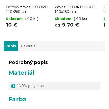
Béžový záves OXFORD
Záves OXFORD LIGHT
Zá
140x250 cm
140x250 cm,
14
tmavozelený
Skladom
(>10 ks)
Skladom
(>10 ks)
Sk
10 €
9.70 €
1
od
Popis
Diskusia
Podrobný popis
Materiál
100% polyester
Farba