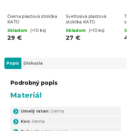
Čierna plastová stolička
Svetlosivá plastová
Tur
KATO
stolička KATO
st
mo
Skladom
(>10 ks)
Skladom
(>10 ks)
Sk
29 €
27 €
4
Popis
Diskusia
Podrobný popis
Materiál
Umelý ratan:
čierna
Kov:
čierna