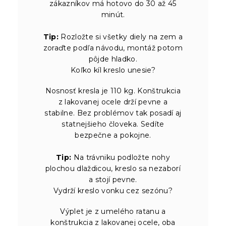
zákazníkov má hotovo do 30 až 45
minút.
Tip:
Rozložte si všetky diely na zem a
zoraďte podľa návodu, montáž potom
pôjde hladko.
Koľko kíl kreslo unesie?
Nosnosť kresla je 110 kg. Konštrukcia
z lakovanej ocele drží pevne a
stabilne. Bez problémov tak posadí aj
statnejšieho človeka. Sedíte
bezpečne a pokojne.
Tip:
Na trávniku podložte nohy
plochou dlaždicou, kreslo sa nezaborí
a stojí pevne.
Vydrží kreslo vonku cez sezónu?
Výplet je z umelého ratanu a
konštrukcia z lakovanej ocele, oba