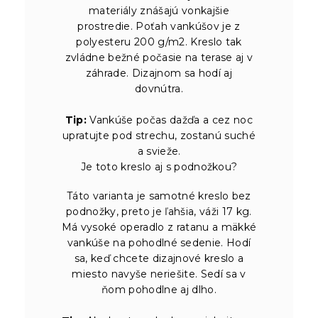
materiály znášajú vonkajšie
prostredie. Poťah vankúšov je z
polyesteru 200 g/m2. Kreslo tak
zvládne bežné počasie na terase aj v
záhrade. Dizajnom sa hodí aj
dovnútra.
Tip:
Vankúše počas dažďa a cez noc
upratujte pod strechu, zostanú suché
a svieže.
Je toto kreslo aj s podnožkou?
Táto varianta je samotné kreslo bez
podnožky, preto je ľahšia, váži 17 kg.
Má vysoké operadlo z ratanu a mäkké
vankúše na pohodlné sedenie. Hodí
sa, keď chcete dizajnové kreslo a
miesto navyše neriešite. Sedí sa v
ňom pohodlne aj dlho.