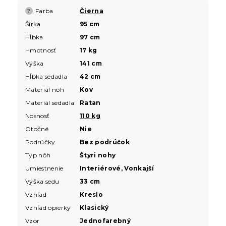
Farba
Čierna
?
Šírka
95 cm
Hĺbka
97 cm
Hmotnosť
17 kg
Výška
141 cm
Hĺbka sedadla
42 cm
Materiál nôh
Kov
Materiál sedadla
Ratan
Nosnosť
110 kg
Otočné
Nie
Podrúčky
Bez podrúčok
Typ nôh
Štyri nohy
Umiestnenie
Interiérové, Vonkajší
Výška sedu
33 cm
Vzhľad
Kreslo
Vzhľad opierky
Klasický
Vzor
Jednofarebný