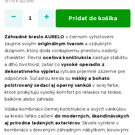
197.70 € bez DPH
Jednotková
cena:
Pridať do košíka
Záhradné kreslo AURELO
v čiernom vyhotovení
zaujme svojím
originálnym tvarom
a vzdušným
dizajnom, ktorý dodá vonkajšiemu priestoru osobitý
charakter. Pevná
oceľová konštrukcia
zaisťuje stabilitu
a dlhú životnosť, zatiaľ čo
vysoké operadlo z
dekoratívneho výpletu
vytvára príjemné zázemie pre
odpočinok. Súčasťou kresla sú
mäkký a bohato
polstrovaný sedací aj operný vankúš
v sivej farbe,
ktoré poskytujú vysoký komfort pri relaxácii na terase,
balkóne alebo záhrade.
Vďaka kombinácii čiernej konštrukcie a sivých vankúšov
sa kreslo ľahko začlení
do moderných, škandinávskych
aj prírodne ladených exteriérov
. Skvele vynikne v
kombinácii s dreveným záhradným nábytkom, kovovými