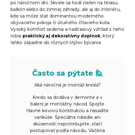
po náročnom dni. Skvele sa hodí nielen na terasu,
balkón alebo do zimnej záhrady, ale aj do interiéru,
kde sa môže stať dominantou moderného
obývacieho pokoja či útulného čítacieho kúta.
Vysoký komfort sedenia a nadčasový vzhľad z neho
robia
praktický aj dekoratívny doplnok
, ktorý
ľahko zapadne do rôznych štýlov bývania.
Často sa pýtate 🙋
Aká náročná je montáž kresla?
Kreslo sa dodáva v demonte a v
balení je montážny návod. Spojíte
hlavne kovovú konštrukciu a nasadíte
vankúše. Špeciálne náradie ani
skúsenosti nepotrebujete, stačí
postupovať podľa návodu. Väčšina