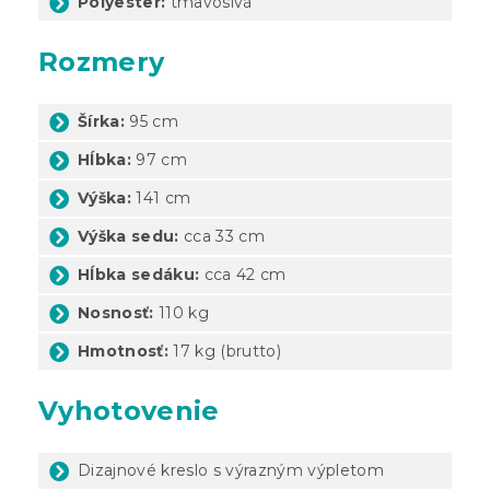
Polyester:
tmavosivá
Rozmery
Šírka:
95 cm
Hĺbka:
97 cm
Výška:
141 cm
Výška sedu:
cca 33 cm
Hĺbka sedáku:
cca 42 cm
Nosnosť:
110 kg
Hmotnosť:
17 kg (brutto)
Vyhotovenie
Dizajnové kreslo s výrazným výpletom