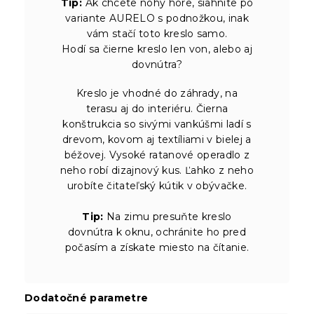
Tip:
Ak chcete nohy hore, siahnite po
variante AURELO s podnožkou, inak
vám stačí toto kreslo samo.
Hodí sa čierne kreslo len von, alebo aj
dovnútra?
Kreslo je vhodné do záhrady, na
terasu aj do interiéru. Čierna
konštrukcia so sivými vankúšmi ladí s
drevom, kovom aj textíliami v bielej a
béžovej. Vysoké ratanové operadlo z
neho robí dizajnový kus. Ľahko z neho
urobíte čitateľský kútik v obývačke.
Tip:
Na zimu presuňte kreslo
dovnútra k oknu, ochránite ho pred
počasím a získate miesto na čítanie.
Dodatočné parametre