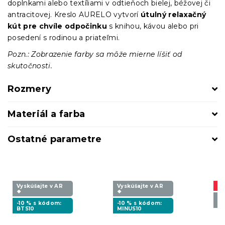
doplnkami alebo textíliami v odtieňoch bielej, béžovej či
antracitovej. Kreslo AURELO vytvorí
útulný relaxačný
kút pre chvíle odpočinku
s knihou, kávou alebo pri
posedení s rodinou a priateľmi.
Pozn.: Zobrazenie farby sa môže mierne líšiť od
skutočnosti.
Rozmery
Materiál a farba
Ostatné parametre
Vyskúšajte v AR
Vyskúšajte v AR
Ak
❖
❖
Vy
-10 % s kódom:
-10 % s kódom:
❖
BTS10
MINUS10