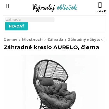
Prejsť
N
na
KO
obsah
HĽADAŤ
Domov
Miestnosti
Záhrada
Záhradný nábytok
Záhradné kreslo AURELO, čierna