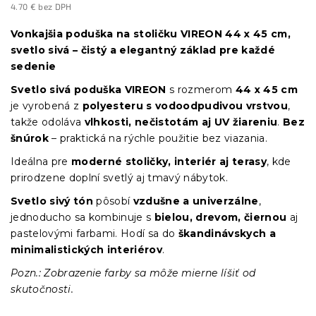
4.70 € bez DPH
Jednotková
cena:
Vonkajšia poduška na stoličku VIREON 44 x 45 cm,
svetlo sivá – čistý a elegantný základ pre každé
sedenie
Svetlo sivá poduška VIREON
s rozmerom
44 x 45 cm
je vyrobená z
polyesteru s vodoodpudivou vrstvou
,
takže odoláva
vlhkosti, nečistotám aj UV žiareniu
.
Bez
šnúrok
– praktická na rýchle použitie bez viazania.
Ideálna pre
moderné stoličky, interiér aj terasy
, kde
prirodzene doplní svetlý aj tmavý nábytok.
Svetlo sivý tón
pôsobí
vzdušne a univerzálne
,
jednoducho sa kombinuje s
bielou, drevom, čiernou
aj
pastelovými farbami. Hodí sa do
škandinávskych a
minimalistických interiérov
.
Pozn.: Zobrazenie farby sa môže mierne líšiť od
skutočnosti.