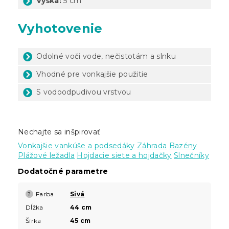
Výška:
5 cm
Vyhotovenie
Odolné voči vode, nečistotám a slnku
Vhodné pre vonkajšie použitie
S vodoodpudivou vrstvou
Nechajte sa inšpirovať
Vonkajšie vankúše a podsedáky
Záhrada
Bazény
Plážové ležadla
Hojdacie siete a hojdačky
Slnečníky
Dodatočné parametre
Farba
Sivá
?
Dĺžka
44 cm
Šírka
45 cm