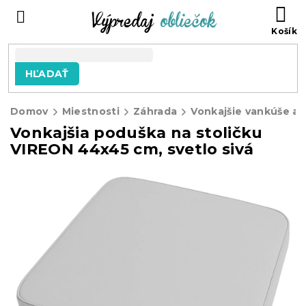
Prejsť
N
na
KO
obsah
HĽADAŤ
Domov
Miestnosti
Záhrada
Vonkajšie vankúše a
Vonkajšia poduška na stoličku
VIREON 44x45 cm, svetlo sivá