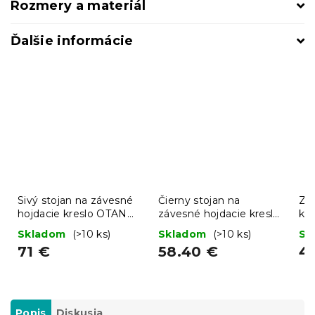
Rozmery a materiál
Ďalšie informácie
Sivý stojan na závesné
Čierny stojan na
Zá
hojdacie kreslo OTAN
závesné hojdacie kreslo
kr
TYP 2
OTAN TYP 2
ze
Skladom
(>10 ks)
Skladom
(>10 ks)
Sk
71 €
58.40 €
4
Popis
Diskusia