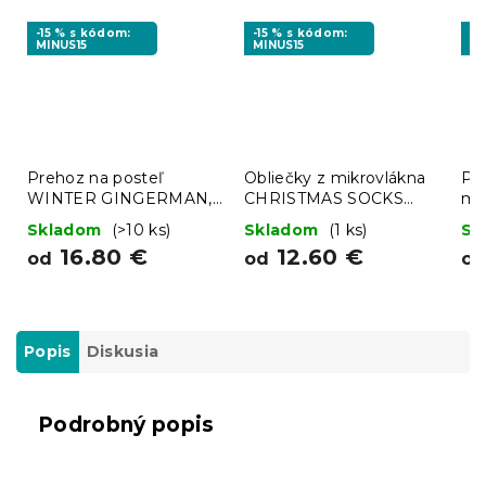
-15 % s kódom:
-15 % s kódom:
-1
MINUS15
MINUS15
BT
Prehoz na posteľ
Obliečky z mikrovlákna
Po
WINTER GINGERMAN,
CHRISTMAS SOCKS
mod
biely
zelené
rôz
Skladom
(>10 ks)
Skladom
(1 ks)
Sk
16.80 €
12.60 €
od
od
o
Popis
Diskusia
Podrobný popis