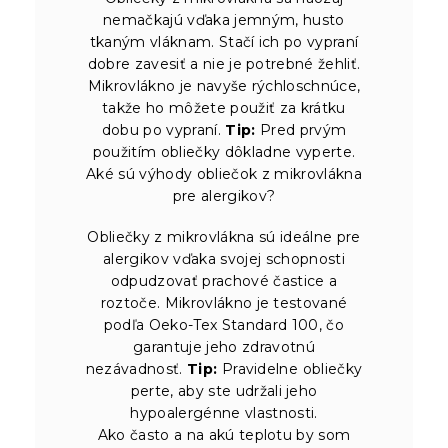
nemačkajú vďaka jemným, husto
tkaným vláknam. Stačí ich po vypraní
dobre zavesiť a nie je potrebné žehliť.
Mikrovlákno je navyše rýchloschnúce,
takže ho môžete použiť za krátku
dobu po vypraní.
Tip:
Pred prvým
použitím obliečky dôkladne vyperte.
Aké sú výhody obliečok z mikrovlákna
pre alergikov?
Obliečky z mikrovlákna sú ideálne pre
alergikov vďaka svojej schopnosti
odpudzovať prachové častice a
roztoče. Mikrovlákno je testované
podľa Oeko-Tex Standard 100, čo
garantuje jeho zdravotnú
nezávadnosť.
Tip:
Pravidelne obliečky
perte, aby ste udržali jeho
hypoalergénne vlastnosti.
Ako často a na akú teplotu by som