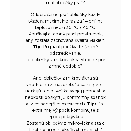
mal obliečky prať?
Odporúčame prať obliečky každý
týždeň, maximálne raz za 14 dní, na
teplotu medzi 30 °C a 40 °C.
Používajte jemný prací prostriedok,
aby zostala zachovaná kvalita vlákien.
Tip:
Pri praní používajte šetrné
odstreďovanie.
Je obliečky z mikrovlákna vhodné pre
zimné obdobie?
Áno, obliečky z mikrovlákna sú
vhodné na zimu, pretože sú hrejivé a
udržujú teplo. Vďaka svojej jemnosti a
hebkosti poskytujú komfortný spánok
aj v chladnejších mesiacoch.
Tip:
Pre
extra hrejivý pocit kombinujte s
teplou prikrývkou.
Zostanú obliečky z mikrovlákna stále
farebné aj po niekoľkých praniach?