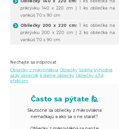
Obliečky 140 x 220 cm:
1 ks obliečka na
prikrývku 140 x 220 cm | 1 ks obliečka na
vankúš 70 x 90 cm
Obliečky 200 x 220 cm:
1 ks obliečka na
prikrývku 200 x 220 cm | 2 ks obliečka na
vankúš 70 x 90 cm
Nechajte sa inšpirovať
Obliečky z mikrovlákna
Obliečky
Spálňa
Výhodné
sady obliečok
6 dielne obliečky
Obliečky s 3d
efektom
Často sa pýtate 🙋
Skutočne sa obliečky z mikrovlákna
nemačkajú a ako sa o ne starať?
Obliečky z mikrovlákna sa naozaj