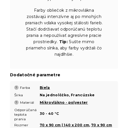
Farby obliečok z mikrovlákna
zostávajú intenzívne aj po mnohých
praniach vďaka vysokej stálosti farieb.
Stačí dodržiavať odporúčanú teplotu
prania a nepoužívať agresívne pracie
prostriedky.
Tip:
Sušte mimo
priameho slnka, aby farby vydržali čo
najdlhšie.
Dodatočné parametre
Farba
Biela
?
Šírka
Na jednolôžko, Francúzske
Materiál
Mikrovlákno - polyester
?
Odporúčaná
30 - 40 °C
teplota
prania
Rozmer
70 x 90 cm | 140 x 200 cm
,
70 x 90 cm