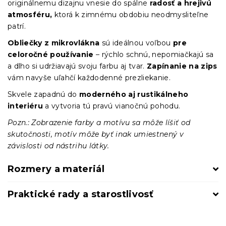
originálnemu dizajnu vnesie do spálne
radosť a hrejivú
atmosféru,
ktorá k zimnému obdobiu neodmysliteľne
patrí.
Obliečky z mikrovlákna
sú ideálnou voľbou
pre
celoročné používanie
– rýchlo schnú, nepomiačkajú sa
a dlho si udržiavajú svoju farbu aj tvar.
Zapínanie na zips
vám navyše uľahčí každodenné prezliekanie.
Skvele zapadnú do
moderného aj rustikálneho
interiéru
a vytvoria tú pravú vianočnú pohodu.
Pozn.: Zobrazenie farby a motívu sa môže líšiť od
skutočnosti, motív môže byť inak umiestnený v
závislosti od nástrihu látky.
Rozmery a materiál
Praktické rady a starostlivosť