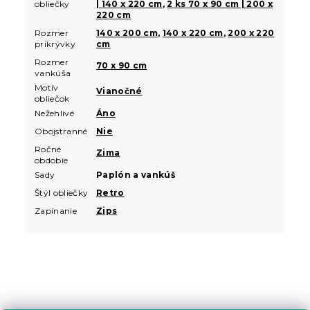
obliečky
| 140 x 220 cm
,
2 ks 70 x 90 cm | 200 x
220 cm
Rozmer
140 x 200 cm
,
140 x 220 cm
,
200 x 220
prikrývky
cm
Rozmer
70 x 90 cm
vankúša
Motív
Vianočné
obliečok
Nežehlivé
Áno
Obojstranné
Nie
Ročné
Zima
obdobie
Sady
Paplón a vankúš
Štýl obliečky
Retro
Zapínanie
Zips
Z
á