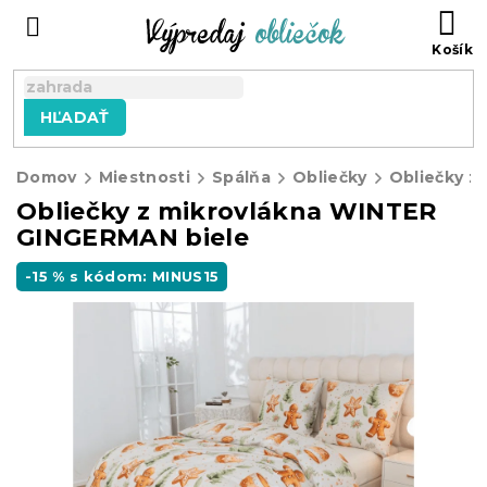
Prejsť
N
na
KO
obsah
HĽADAŤ
Domov
Miestnosti
Spálňa
Obliečky
Obliečky z
Obliečky z mikrovlákna WINTER
GINGERMAN biele
-15 % s kódom: MINUS15