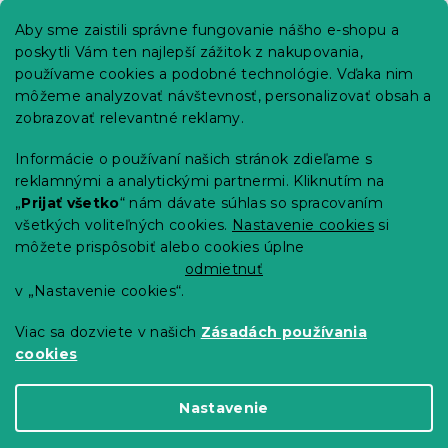
p
Informácie pre vás
Aby sme zaistili správne fungovanie nášho e-shopu a
ä
poskytli Vám ten najlepší zážitok z nakupovania,
t
Predajne
používame cookies a podobné technológie. Vďaka nim
i
Sledovanie objednávky
môžeme analyzovať návštevnosť, personalizovať obsah a
e
Možnosti doručenia
zobrazovať relevantné reklamy.
Možnosti platby
Informácie o používaní našich stránok zdieľame s
Reklamácie a vrátenie tovaru
reklamnými a analytickými partnermi. Kliknutím na
Kontakty
„
Prijať všetko
“ nám dávate súhlas so spracovaním
Obchodné podmienky
všetkých voliteľných cookies.
Nastavenie cookies
si
Podmienky ochrany osobných údajov
môžete prispôsobiť alebo cookies úplne
Etický kódex
odmietnuť
v „Nastavenie cookies“.
Pre partnerov
Viac sa dozviete v našich
Zásadách používania
cookies
Vytvoril Shoptet Premium
Nastavenie