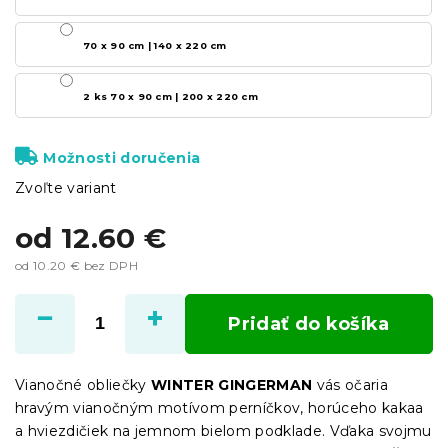
70 x 90 cm | 140 x 220 cm
2 ks 70 x 90 cm | 200 x 220 cm
Možnosti doručenia
Zvoľte variant
od
12.60 €
od
10.20 €
bez DPH
Jednotková
cena:
Pridať do košíka
Vianočné obliečky
WINTER GINGERMAN
vás očaria
hravým vianočným motívom perníčkov, horúceho kakaa
a hviezdičiek na jemnom bielom podklade. Vďaka svojmu