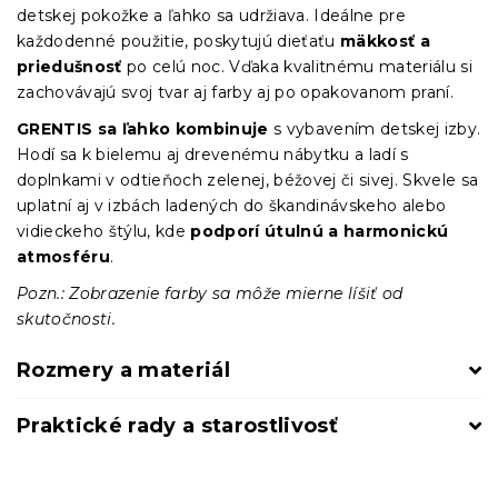
detskej pokožke a ľahko sa udržiava. Ideálne pre
každodenné použitie, poskytujú dieťaťu
mäkkosť a
priedušnosť
po celú noc. Vďaka kvalitnému materiálu si
zachovávajú svoj tvar aj farby aj po opakovanom praní.
GRENTIS sa ľahko kombinuje
s vybavením detskej izby.
Hodí sa k bielemu aj drevenému nábytku a ladí s
doplnkami v odtieňoch zelenej, béžovej či sivej. Skvele sa
uplatní aj v izbách ladených do škandinávskeho alebo
vidieckeho štýlu, kde
podporí útulnú a harmonickú
atmosféru
.
Pozn.: Zobrazenie farby sa môže mierne líšiť od
skutočnosti.
Rozmery a materiál
Praktické rady a starostlivosť