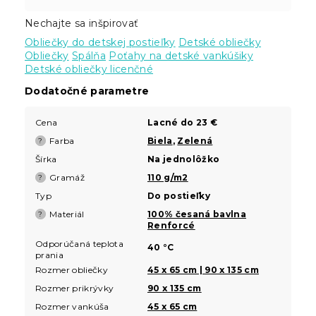
Nechajte sa inšpirovať
Obliečky do detskej postieľky
Detské obliečky
Obliečky
Spálňa
Poťahy na detské vankúšiky
Detské obliečky licenčné
Dodatočné parametre
Cena
Lacné do 23 €
Farba
Biela
,
Zelená
?
Šírka
Na jednolôžko
Gramáž
110 g/m2
?
Typ
Do postieľky
Materiál
100% česaná bavlna
?
Renforcé
Odporúčaná teplota
40 °C
prania
Rozmer obliečky
45 x 65 cm | 90 x 135 cm
Rozmer prikrývky
90 x 135 cm
Rozmer vankúša
45 x 65 cm