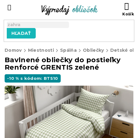
Prejsť
N
na
KO
obsah
HĽADAŤ
Domov
Miestnosti
Spálňa
Obliečky
Detské obl
Bavlnené obliečky do postieľky
Renforcé GRENTIS zelené
-10 % s kódom: BTS10