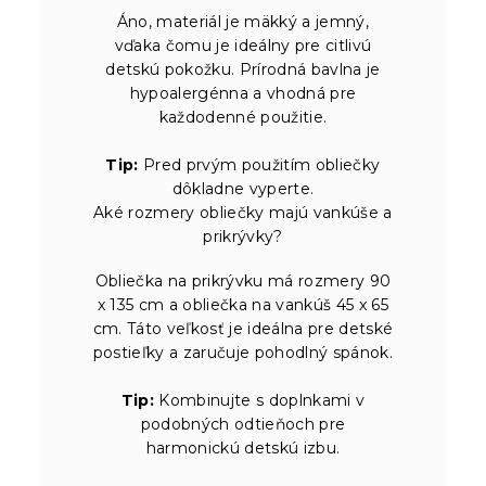
Áno, materiál je mäkký a jemný,
vďaka čomu je ideálny pre citlivú
detskú pokožku. Prírodná bavlna je
hypoalergénna a vhodná pre
každodenné použitie.
Tip:
Pred prvým použitím obliečky
dôkladne vyperte.
Aké rozmery obliečky majú vankúše a
prikrývky?
Obliečka na prikrývku má rozmery 90
x 135 cm a obliečka na vankúš 45 x 65
cm. Táto veľkosť je ideálna pre detské
postieľky a zaručuje pohodlný spánok.
Tip:
Kombinujte s doplnkami v
podobných odtieňoch pre
harmonickú detskú izbu.