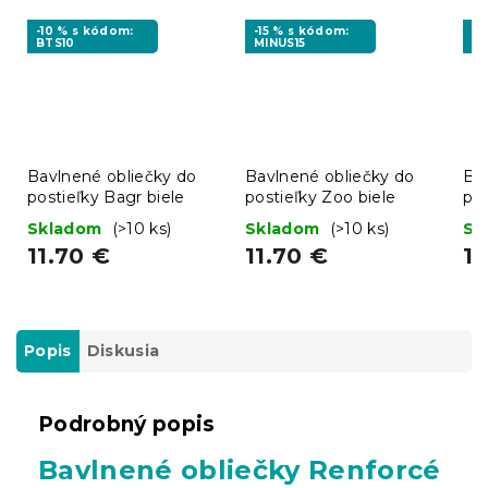
-10 % s kódom:
-15 % s kódom:
-1
BTS10
MINUS15
BT
Bavlnené obliečky do
Bavlnené obliečky do
Ba
postieľky Bagr biele
postieľky Zoo biele
pos
LU
Skladom
(>10 ks)
Skladom
(>10 ks)
Sk
11.70 €
11.70 €
10
Popis
Diskusia
Podrobný popis
Bavlnené obliečky Renforcé