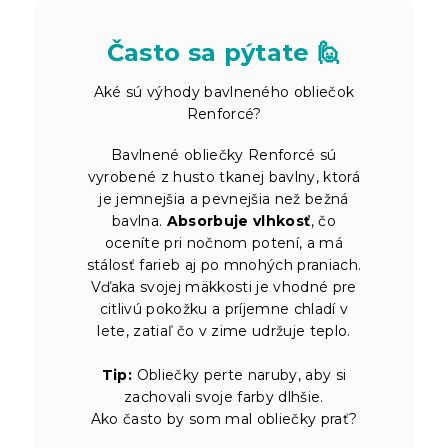
Často sa pýtate 🙋
Aké sú výhody bavlneného obliečok
Renforcé?
Bavlnené obliečky Renforcé sú
vyrobené z husto tkanej bavlny, ktorá
je jemnejšia a pevnejšia než bežná
bavlna.
Absorbuje vlhkosť
, čo
oceníte pri nočnom potení, a má
stálosť farieb aj po mnohých praniach.
Vďaka svojej mäkkosti je vhodné pre
citlivú pokožku a príjemne chladí v
lete, zatiaľ čo v zime udržuje teplo.
Tip:
Obliečky perte naruby, aby si
zachovali svoje farby dlhšie.
Ako často by som mal obliečky prať?