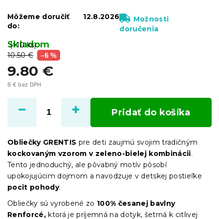
Môžeme doručiť
12.8.2026
Možnosti
do:
doručenia
Skladom
(>10 ks)
10.50 €
–6 %
9.80 €
8 € bez DPH
Jednotková
cena:
Pridať do košíka
Obliečky GRENTIS
pre deti zaujmú svojim tradičným
kockovaným vzorom v zeleno-bielej kombinácii
.
Tento jednoduchý, ale pôvabný motív pôsobí
upokojujúcim dojmom a navodzuje v detskej postieľke
pocit pohody
.
Obliečky sú vyrobené zo
100% česanej bavlny
Renforcé,
ktorá je príjemná na dotyk, šetrná k citlivej