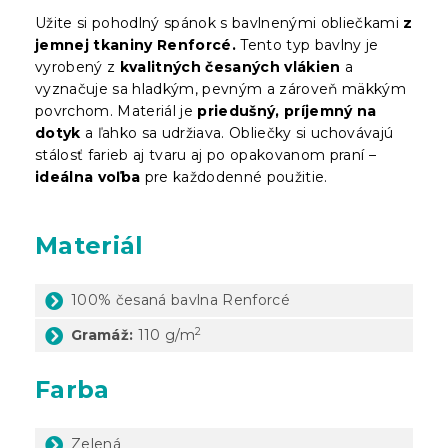
Užite si pohodlný spánok s bavlnenými obliečkami
z
jemnej tkaniny Renforcé.
Tento typ bavlny je
vyrobený z
kvalitných česaných vlákien
a
vyznačuje sa hladkým, pevným a zároveň mäkkým
povrchom. Materiál je
priedušný, príjemný na
dotyk
a ľahko sa udržiava. Obliečky si uchovávajú
stálosť farieb aj tvaru aj po opakovanom praní –
ideálna voľba
pre každodenné použitie.
Materiál
100% česaná bavlna Renforcé
2
Gramáž:
110 g/m
Farba
Zelená