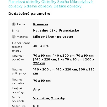
Flanelové obliečky
Obliečky
Spálňa
Mikroplyšové
obliečky
6 dielne obliečky
Detské obliečky
Dodatočné parametre
Farba
Krémová
?
Šírka
Na jednolôžko, Francúzske
Materiál
Mikrovlákno - polyester
?
Odporúčaná
30 - 40 °C
teplota
prania
Rozmer
70 x 90 cm | 140 x 200 cm
,
70 x 90 cm
obliečky
| 140 x 220 cm
,
2 ks 70 x 90 cm | 200 x
220 cm
Rozmer
140 x 200 cm
,
140 x 220 cm
,
200 x 220
prikrývky
cm
Rozmer
70 x 90 cm
vankúša
Hrejivé
Áno
obliečky
Motív
Vianočné
,
Obrázky
obliečok
Nežehlivé
Nie