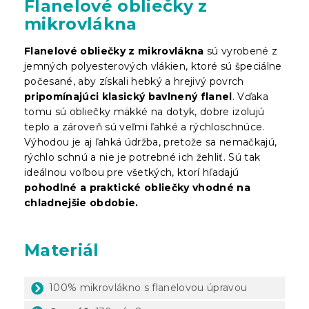
Flanelové obliečky z
mikrovlákna
Flanelové obliečky z mikrovlákna
sú vyrobené z
jemných polyesterových vlákien, ktoré sú špeciálne
počesané, aby získali hebký a hrejivý povrch
pripomínajúci klasický bavlnený flanel
. Vďaka
tomu sú obliečky mäkké na dotyk, dobre izolujú
teplo a zároveň sú veľmi ľahké a rýchloschnúce.
Výhodou je aj ľahká údržba, pretože sa nemačkajú,
rýchlo schnú a nie je potrebné ich žehliť. Sú tak
ideálnou voľbou pre všetkých, ktorí hľadajú
pohodlné a praktické obliečky vhodné na
chladnejšie obdobie.
Materiál
100% mikrovlákno s flanelovou úpravou