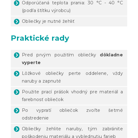
Odporúčaná teplota prania: 30 °C - 40 °C
(podľa štítku výrobcu)
Obliečky je nutné žehliť
Praktické rady
Pred prvým použitím obliečky
dôkladne
vyperte
Lôžkové obliečky perte oddelene, vždy
naruby a zapnuté
Použite prací prášok vhodný pre materiál a
farebnosť obliečok
Po vypratí obliečok zvoľte šetrné
odstredenie
Obliečky žehlite naruby, tým zabránite
poškodeniu materiálu a vyblednutiu farieb