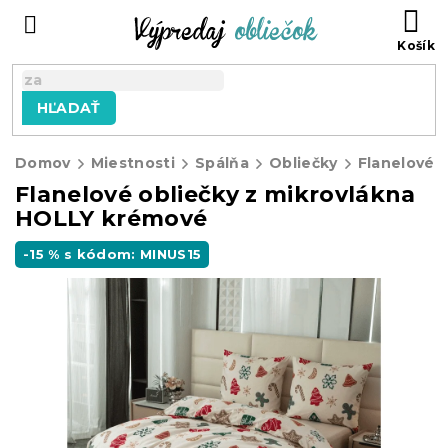
Prejsť
N
na
KO
obsah
HĽADAŤ
Domov
Miestnosti
Spálňa
Obliečky
Flanelové o
Flanelové obliečky z mikrovlákna
HOLLY krémové
-15 % s kódom: MINUS15