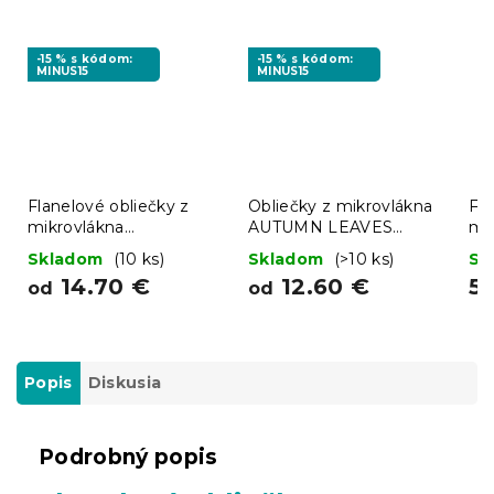
-15 % s kódom:
-15 % s kódom:
MINUS15
MINUS15
Flanelové obliečky z
Obliečky z mikrovlákna
Fro
mikrovlákna
AUTUMN LEAVES
me
CHRISTMAS SOCKS
farebné
Skladom
(10 ks)
Skladom
(>10 ks)
Sk
zelené
14.70 €
12.60 €
5.
od
od
Popis
Diskusia
Podrobný popis