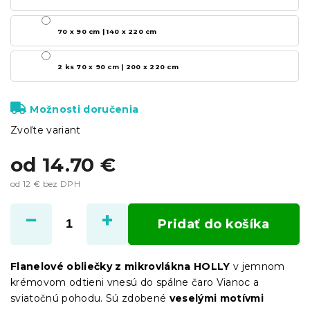
70 x 90 cm | 140 x 220 cm
2 ks 70 x 90 cm | 200 x 220 cm
Možnosti doručenia
Zvoľte variant
od
14.70 €
od
12 €
bez DPH
Jednotková
cena:
Pridať do košíka
Flanelové obliečky z mikrovlákna HOLLY
v jemnom
krémovom odtieni vnesú do spálne čaro Vianoc a
sviatočnú pohodu. Sú zdobené
veselými motívmi