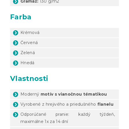
Gramáž:
130 g/m2
Farba
Krémová
Červená
Zelená
Hnedá
Vlastnosti
Moderný
motív s vianočnou tématikou
Vyrobené z hrejivého a priedušného
flanelu
Odporúčané pranie: každý týždeň,
maximálne 1x za 14 dní