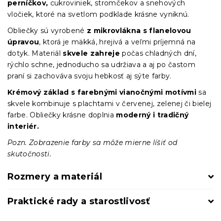
perníčkov,
cukroviniek, stromčekov a snehových
vločiek, ktoré na svetlom podklade krásne vyniknú.
Obliečky sú vyrobené
z mikrovlákna s flanelovou
úpravou
, ktorá je mäkká, hrejivá a veľmi príjemná na
dotyk. Materiál
skvele zahreje
počas chladných dní,
rýchlo schne, jednoducho sa udržiava a aj po častom
praní si zachováva svoju hebkosť aj sýte farby.
Krémový základ s farebnými vianočnými motívmi
sa
skvele kombinuje s plachtami v červenej, zelenej či bielej
farbe. Obliečky krásne doplnia
moderný i tradičný
interiér.
Pozn. Zobrazenie farby sa môže mierne líšiť od
skutočnosti.
Rozmery a materiál
Praktické rady a starostlivosť