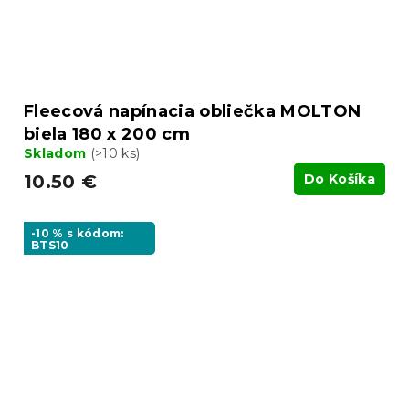
Fleecová napínacia obliečka MOLTON
biela 180 x 200 cm
Skladom
(>10 ks)
10.50 €
Do Košíka
-10 % s kódom:
BTS10