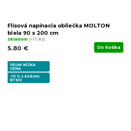
Flísová napínacia obliečka MOLTON
biela 90 x 200 cm
Skladom
(>10 ks)
5.80 €
Do Košíka
VEĽMI NÍZKA
CENA
-10 % s kódom:
BTS10