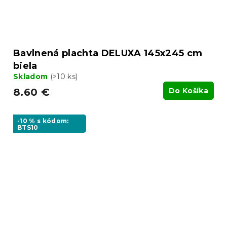
Bavlnená plachta DELUXA 145x245 cm
biela
Skladom
(>10 ks)
8.60 €
Do Košíka
-10 % s kódom:
BTS10