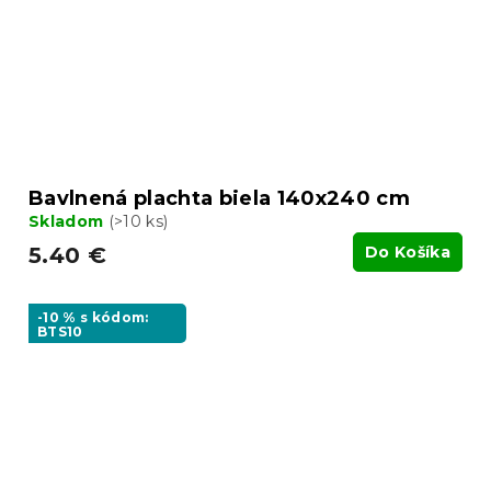
Bavlnená plachta biela 140x240 cm
Skladom
(>10 ks)
5.40 €
Do Košíka
-10 % s kódom:
BTS10