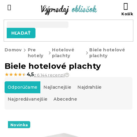
Prejsť
N
na
KO
obsah
HĽADAŤ
Domov
Pre
Hotelové
Biele hotelové
hotely
plachty
plachty
Biele hotelové plachty
★★★★★
★★★★★
4,5
z 6 144 recenzií
R
a
Odporúčame
Najlacnejšie
Najdrahšie
d
Najpredávanejšie
Abecedne
e
n
i
V
e
ý
Novinka
p
p
r