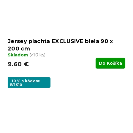
Jersey plachta EXCLUSIVE biela 90 x
200 cm
Skladom
(>10 ks)
9.60 €
Do Košíka
-10 % s kódom:
BTS10