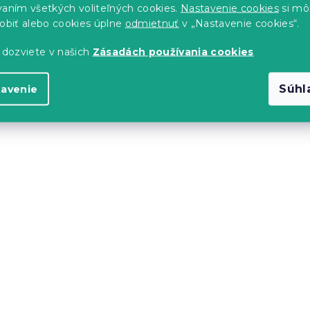
vaním všetkých voliteľných cookies.
Nastavenie cookies
si mô
sobiť alebo cookies úplne
odmietnuť
v „Nastavenie cookies“.
 dozviete v našich
Zásadách používania cookies
Súhl
tavenie