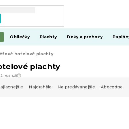
Obliečky
Plachty
Deky a prehozy
Paplón
éžové hotelové plachty
telové plachty
42 recenzií
ajlacnejšie
Najdrahšie
Najpredávanejšie
Abecedne
-20 % s kódom:
MINUS20