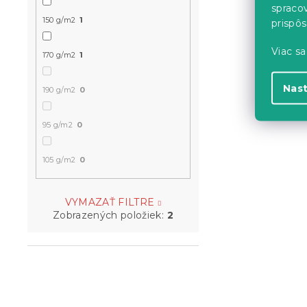
spraco
150 g/m2
1
prispô
Viac sa
170 g/m2
1
Nas
190 g/m2
0
95 g/m2
0
105 g/m2
0
VYMAZAŤ FILTRE
Zobrazených položiek:
2