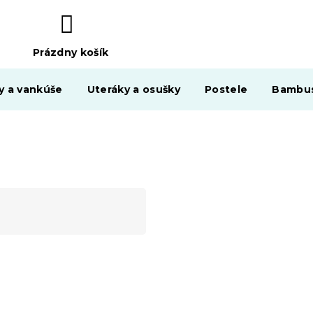
Prázdny košík
NÁKUPNÝ
KOŠÍK
y a vankúše
Uteráky a osušky
Postele
Bambus