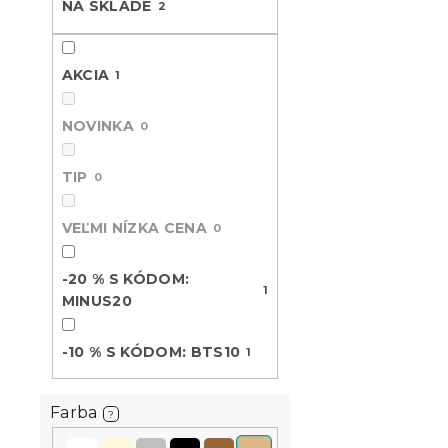
s
r
NA SKLADE
2
p
o
r
d
o
u
AKCIA
1
d
k
u
t
NOVINKA
0
k
o
t
v
Froté plach
TIP
o
0
cm
v
Skladom
(>10 k
VEĽMI NÍZKA CENA
0
4.70 €
-20 % S KÓDOM:
1
MINUS20
-10 % S KÓDOM: BTS10
1
Farba
?