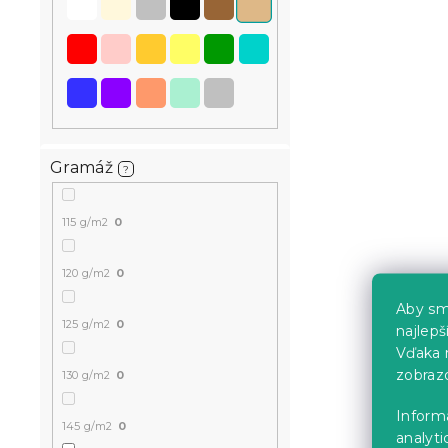
Gramáž
?
115 g/m2
0
120 g/m2
0
Aby sm
125 g/m2
0
najlep
Vďaka 
zobraz
130 g/m2
0
Inform
145 g/m2
0
analyti