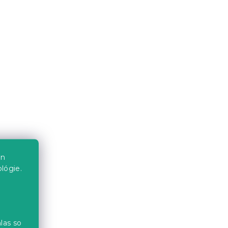
en
lógie.
las so