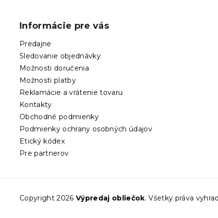
á
p
Informácie pre vás
ä
t
Predajne
i
Sledovanie objednávky
e
Možnosti doručenia
Možnosti platby
Reklamácie a vrátenie tovaru
Kontakty
Obchodné podmienky
Podmienky ochrany osobných údajov
Etický kódex
Pre partnerov
Copyright 2026
Výpredaj obliečok
. Všetky práva vyhr