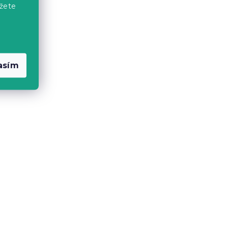
žete
asím