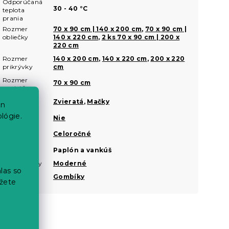
Odporúčaná
30 - 40 °C
teplota
prania
Rozmer
70 x 90 cm | 140 x 200 cm
,
70 x 90 cm |
obliečky
140 x 220 cm
,
2 ks 70 x 90 cm | 200 x
220 cm
Rozmer
140 x 200 cm
,
140 x 220 cm
,
200 x 220
prikrývky
cm
Rozmer
70 x 90 cm
vankúša
Motív
Zvieratá
,
Mačky
en
obliečok
lógie.
Nežehlivé
Nie
Ročné
Celoročné
obdobie
Sady
Paplón a vankúš
Štýl obliečky
Moderné
las so
Zapínanie
Gombíky
žete