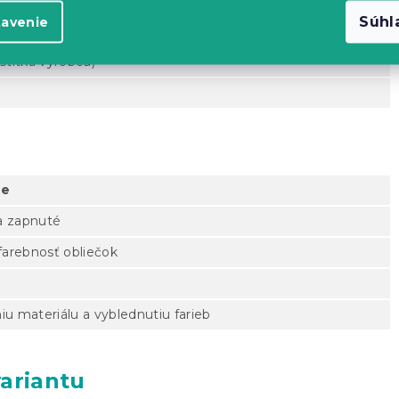
Súhl
tavenie
za 14 dní
štítka výrobcu)
te
a zapnuté
farebnosť obliečok
iu materiálu a vyblednutiu farieb
ariantu