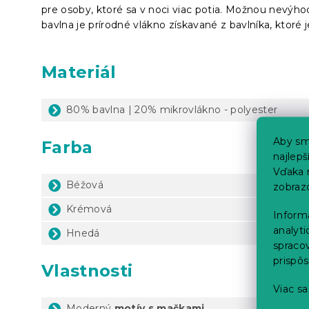
pre osoby, ktoré sa v noci viac potia. Možnou nevýh
bavlna je prírodné vlákno získavané z bavlníka, ktoré 
Materiál
80% bavlna | 20% mikrovlákno - polyester
Aby sm
Farba
najlep
Vďaka 
Béžová
zobraz
Krémová
Inform
analyti
Hnedá
spraco
prispô
Vlastnosti
Viac sa
Moderný
motív s mačkami