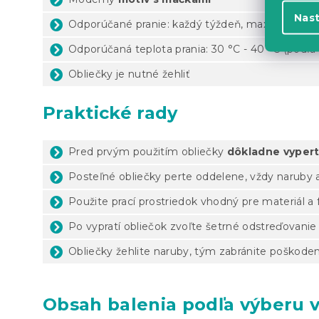
Nas
Odporúčané pranie: každý týždeň, maximálne 1x 
Odporúčaná teplota prania: 30 °C - 40 °C (podľa 
Obliečky je nutné žehliť
Praktické rady
Pred prvým použitím obliečky
dôkladne vyper
Posteľné obliečky perte oddelene, vždy naruby 
Použite prací prostriedok vhodný pre materiál a 
Po vypratí obliečok zvoľte šetrné odstreďovanie
Obliečky žehlite naruby, tým zabránite poškoden
Obsah balenia podľa výberu v