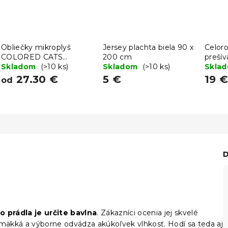
Obliečky mikroplyš
Jersey plachta biela 90 x
Celor
COLORED CATS
200 cm
preší
krémové
Skladom
(>10 ks)
Skladom
(>10 ks)
s van
Skla
90 c
27.30 €
5 €
19 
od
D
 prádla je určite bavlna
. Zákazníci ocenia jej skvelé
 mäkká a výborne odvádza akúkoľvek vlhkosť. Hodí sa teda aj