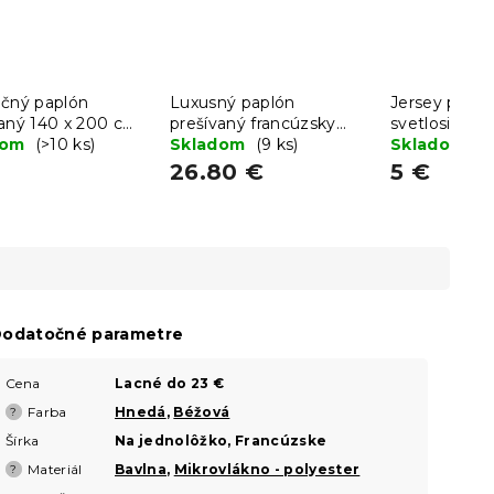
očný paplón
Luxusný paplón
Jersey plach
vaný 140 x 200 cm
prešívaný francúzsky
svetlosivá 9
kúšom BASIC 70 x
dom
(>10 ks)
200x220 cm
Skladom
(9 ks)
Skladom
(>
m
€
26.80 €
5 €
odatočné parametre
Cena
Lacné do 23 €
Farba
Hnedá
,
Béžová
?
Šírka
Na jednolôžko, Francúzske
Materiál
Bavlna
,
Mikrovlákno - polyester
?