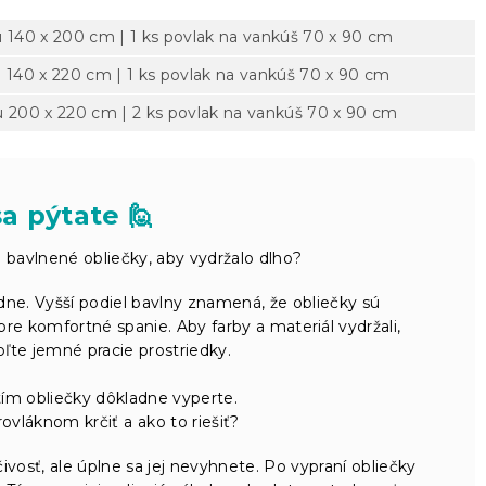
u 140 x 200 cm | 1 ks povlak na vankúš 70 x 90 cm
u 140 x 220 cm | 1 ks povlak na vankúš 70 x 90 cm
ku 200 x 220 cm | 2 ks povlak na vankúš 70 x 90 cm
a pýtate 🙋
 bavlnené obliečky, aby vydržalo dlho?
ne. Vyšší podiel bavlny znamená, že obliečky sú
pre komfortné spanie. Aby farby a materiál vydržali,
ľte jemné pracie prostriedky.
ím obliečky dôkladne vyperte.
ovláknom krčiť a ako to riešiť?
ivosť, ale úplne sa jej nevyhnete. Po vypraní obliečky