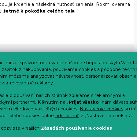
odou je krčenie a následná nutnosť žehlenia. Rokmi overená
je
šetrné k pokožke celého tela
.
e zaistili správne fungovanie nášho e-shopu a poskytli Vám t
ší zážitok z nakupovania, používame cookies a podobné techno
nim môžeme analyzovať návštevnosť, personalizovať obsah a
ovať relevantné reklamy.
ácie o používaní našich stránok zdieľame s reklamnými a
ckými partnermi. Kliknutím na „
Prijať všetko
“ nám dávate súh
vaním všetkých voliteľných cookies.
Nastavenie cookies
si mô
sobiť alebo cookies úplne
odmietnuť
v „Nastavenie cookies“.
 dozviete v našich
Zásadách používania cookies