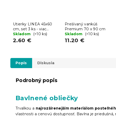
Utierky LINEA 45x60
Prešívaný vankúš
cm, set 3 ks - viac
Premium 70 x 90 cm
variantov
Skladom
(>10 ks)
Skladom
(>10 ks)
2.60 €
11.20 €
Popis
Diskusia
Podrobný popis
Bavlnené obliečky
Trvalkou a
najrozšírenejším materiálom posteľného
vlastnosti a cenovú dostupnosť. Bavlna je priedušná,