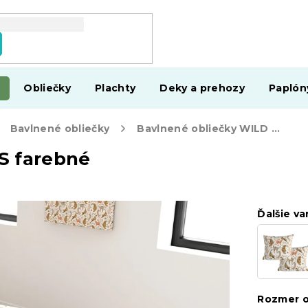
Obliečky
Plachty
Deky a prehozy
Paplón
Bavlnené obliečky
Bavlnené obliečky WILD CATS farebné
S farebné
Ďalšie va
Rozmer o