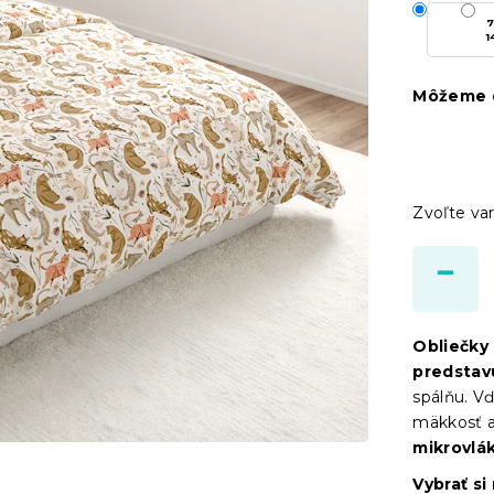
7
1
Môžeme d
Zvoľte var
Obliečky
predstav
spálňu. V
mäkkosť a
mikrovlák
Vybrať si