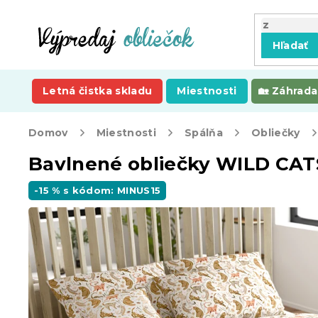
Prejsť
na
obsah
Hľadať
Letná čistka skladu
Miestnosti
Záhrada
Domov
Miestnosti
Spálňa
Obliečky
Bavlnené obliečky WILD CAT
-15 % s kódom: MINUS15