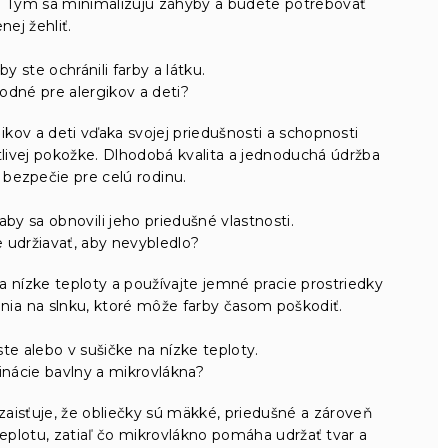
. Tým sa minimalizujú záhyby a budete potrebovať
ej žehliť.
y ste ochránili farby a látku.
odné pre alergikov a deti?
ikov a deti vďaka svojej priedušnosti a schopnosti
tlivej pokožke. Dlhodobá kvalita a jednoduchá údržba
 bezpečie pre celú rodinu.
aby sa obnovili jeho priedušné vlastnosti.
 udržiavať, aby nevybledlo?
a nízke teploty a používajte jemné pracie prostriedky
enia na slnku, ktoré môže farby časom poškodiť.
e alebo v sušičke na nízke teploty.
nácie bavlny a mikrovlákna?
isťuje, že obliečky sú mäkké, priedušné a zároveň
eplotu, zatiaľ čo mikrovlákno pomáha udržať tvar a