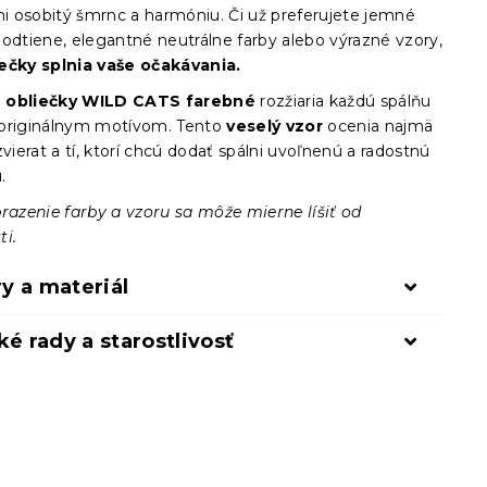
ni osobitý šmrnc a harmóniu. Či už preferujete jemné
 odtiene, elegantné neutrálne farby alebo výrazné vzory,
ečky splnia vaše očakávania.
 obliečky WILD CATS farebné
rozžiaria každú spálňu
originálnym motívom. Tento
veselý vzor
ocenia najmä
zvierat a tí, ktorí chcú dodať spálni uvoľnenú a radostnú
u.
brazenie farby a vzoru sa môže mierne líšiť od
ti.
y a materiál
ké rady a starostlivosť