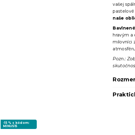
vašej spál
pastelové
naše obli
Bavlnené
hravým a 
milovníci 
atmosfér
Pozn.: Zo
skutočnos
Rozmer
Praktic
-15 % s kódom:
MINUS15