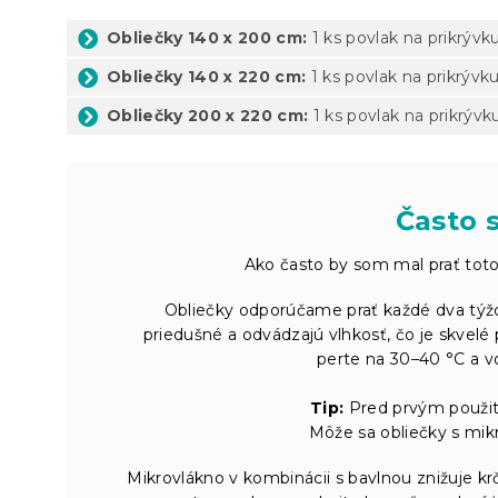
Obliečky 140 x 200 cm:
1 ks povlak na prikrývk
Obliečky 140 x 220 cm:
1 ks povlak na prikrývk
Obliečky 200 x 220 cm:
1 ks povlak na prikrýv
Často s
Ako často by som mal prať toto
Obliečky odporúčame prať každé dva týžd
priedušné a odvádzajú vlhkosť, čo je skvelé 
perte na 30–40 °C a vo
Tip:
Pred prvým použit
Môže sa obliečky s mikr
Mikrovlákno v kombinácii s bavlnou znižuje krč