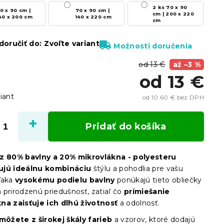
2 ks 70 x 90
0 x 90 cm |
70 x 90 cm |
cm | 200 x 220
40 x 200 cm
140 x 220 cm
cm
oručiť do:
Zvoľte variant
Možnosti doručenia
od 13 €
až –3 %
od
13 €
iant
od
10.60 €
bez DPH
Jedn
cena:
Pridať do košíka
 z 80% bavlny a 20% mikrovlákna - polyesteru
ujú ideálnu kombináciu
štýlu a pohodlia pre vašu
ďaka
vysokému podielu bavlny
ponúkajú tieto obliečky
 prirodzenú priedušnosť, zatiaľ čo
prímiešanie
na zaisťuje ich dlhú životnosť
a odolnosť.
 môžete z širokej škály farieb
a vzorov, ktoré dodajú