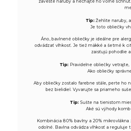
zaveste naruby a nechajte ho voľne schnúť
men
Tip:
Žehlite naruby, ab
Je toto obliečky vh
Áno, bavlnené obliečky je ideálne pre alerg
odvádzať vlhkosť. Je tiež mäkké a šetrné k ci
zaisťujú pohodlie a
Tip:
Pravidelne obliečky vetrajte, 
Ako obliečky správne
Aby obliečky zostalo farebne stále, perte ho n
bez bielidiel. Vyvarujte sa priameho suš
Tip:
Sušte na tienistom miest
Aké sú výhody kombi
Kombinácia 80% bavlny a 20% mikrovlákna za
odolné. Bavlna odvádza vlhkosť a reguluje t