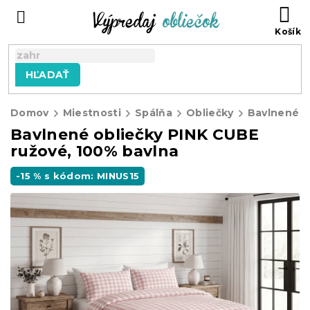
Prejsť
N
na
KO
obsah
HĽADAŤ
Domov
Miestnosti
Spálňa
Obliečky
Bavlnené o
Bavlnené obliečky PINK CUBE
ružové, 100% bavlna
-15 % s kódom: MINUS15