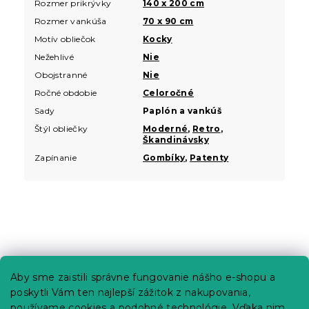
Rozmer prikrývky
140 x 200 cm
Rozmer vankúša
70 x 90 cm
Motív obliečok
Kocky
Nežehlivé
Nie
Obojstranné
Nie
Ročné obdobie
Celoročné
Sady
Paplón a vankúš
Štýl obliečky
Moderné
,
Retro
,
Škandinávsky
Zapínanie
Gombíky
,
Patenty
Z
á
p
Informácie pre vás
Aby sme zaistili správne fungovanie nášho e-shopu a
ä
poskytli Vám ten najlepší zážitok z nakupovania,
t
Predajne
používame cookies a podobné technológie. Vďaka nim