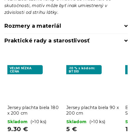
skutočnosti, motív môže byť inak umiestnený v
závislosti od strihu látky.
Rozmery a materiál
Praktické rady a starostlivosť
VEĽMI NÍZKA
-10 % s kódom:
-1
CENA
BTS10
BT
Jersey plachta biela 180
Jersey plachta biela 90 x
Ba
x 200 cm
200 cm
ST
Skladom
(>10 ks)
Skladom
(>10 ks)
Sk
9.30 €
5 €
1