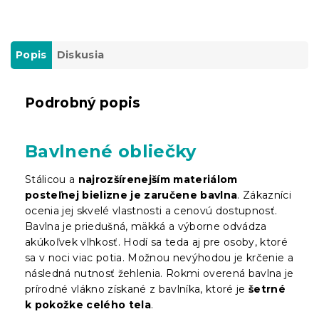
Popis
Diskusia
Podrobný popis
Bavlnené obliečky
Stálicou a
najrozšírenejším materiálom
posteľnej bielizne je zaručene bavlna
. Zákazníci
ocenia jej skvelé vlastnosti a cenovú dostupnosť.
Bavlna je priedušná, mäkká a výborne odvádza
akúkoľvek vlhkosť. Hodí sa teda aj pre osoby, ktoré
sa v noci viac potia. Možnou nevýhodou je krčenie a
následná nutnosť žehlenia. Rokmi overená bavlna je
prírodné vlákno získané z bavlníka, ktoré je
šetrné
k pokožke celého tela
.