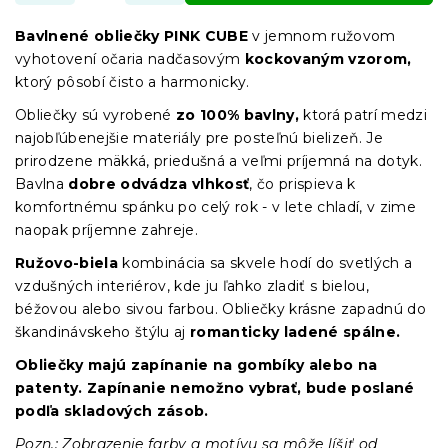
Bavlnené obliečky PINK CUBE
v jemnom ružovom
vyhotovení očaria nadčasovým
kockovaným vzorom,
ktorý pôsobí čisto a harmonicky.
Obliečky sú vyrobené
zo 100% bavlny,
ktorá patrí medzi
najobľúbenejšie materiály pre posteľnú bielizeň. Je
prirodzene mäkká, priedušná a veľmi príjemná na dotyk.
Bavlna
dobre odvádza vlhkosť
, čo prispieva k
komfortnému spánku po celý rok - v lete chladí, v zime
naopak príjemne zahreje.
Ružovo-biela
kombinácia sa skvele hodí do svetlých a
vzdušných interiérov, kde ju ľahko zladiť s bielou,
béžovou alebo sivou farbou. Obliečky krásne zapadnú do
škandinávskeho štýlu aj
romanticky ladené spálne.
Obliečky majú zapínanie na gombíky alebo na
patenty. Zapínanie nemožno vybrať, bude poslané
podľa skladových zásob.
Pozn.: Zobrazenie farby a motívu sa môže líšiť od